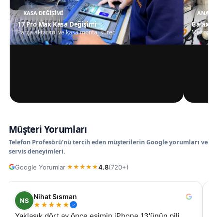
KASA DEĞIŞIMI
ANAKAR
17 Pro Max Kasa Değişimi
Galaxy S
Parça aktarımı ve kasa montaj süreci
Mikrosko
Müşteri Yorumları
Telefon Profesörü’nü tercih eden müşterilerin Google yorumları ve
servis deneyimleri.
Google Yorumlar
4.8
(720+)
·
★
★
★
★
★
Nihat Sısman
NS
★
★
★
★
★
Yaklaşık dört ay önce eşimin iPhone 13'ünün pili
s