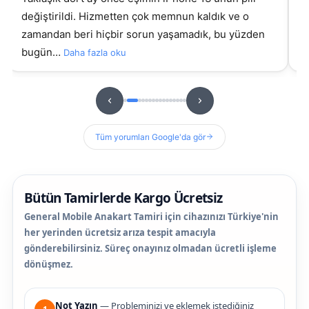
değiştirildi. Hizmetten çok memnun kaldık ve o
ki g
zamandan beri hiçbir sorun yaşamadık, bu yüzden
s
bugün…
Daha fazla oku
D
Tüm yorumları Google'da gör
Bütün Tamirlerde Kargo Ücretsiz
General Mobile Anakart Tamiri için cihazınızı Türkiye'nin
her yerinden ücretsiz arıza tespit amacıyla
gönderebilirsiniz. Süreç onayınız olmadan ücretli işleme
dönüşmez.
Not Yazın
— Probleminizi ve eklemek istediğiniz