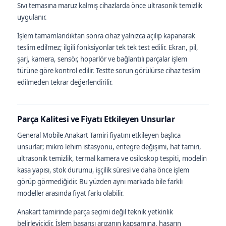
Sıvı temasına maruz kalmış cihazlarda önce ultrasonik temizlik
uygulanır.
İşlem tamamlandıktan sonra cihaz yalnızca açılıp kapanarak
teslim edilmez; ilgili fonksiyonlar tek tek test edilir. Ekran, pil,
şarj, kamera, sensör, hoparlör ve bağlantılı parçalar işlem
türüne göre kontrol edilir. Testte sorun görülürse cihaz teslim
edilmeden tekrar değerlendirilir.
Parça Kalitesi ve Fiyatı Etkileyen Unsurlar
General Mobile Anakart Tamiri fiyatını etkileyen başlıca
unsurlar; mikro lehim istasyonu, entegre değişimi, hat tamiri,
ultrasonik temizlik, termal kamera ve osiloskop tespiti, modelin
kasa yapısı, stok durumu, işçilik süresi ve daha önce işlem
görüp görmediğidir. Bu yüzden aynı markada bile farklı
modeller arasında fiyat farkı olabilir.
Anakart tamirinde parça seçimi değil teknik yetkinlik
belirleyicidir. İşlem başarısı arızanın kapsamına, hasarın