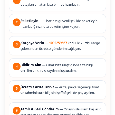
1
detayları anlatan kısa bir not hazırlayın.
Paketleyin
— Cihazınızı güvenli şekilde paketleyip
2
hazırladığınız notu paketin içine koyun.
Kargoya Verin
—
1092259567
kodu ile Yurtiçi Kargo
3
şubesinden ücretsiz gönderim sağlayın.
Bildirim Alın
— Cihaz bize ulaştığında size bilgi
4
verelim ve servis kaydını oluşturalım.
Ücretsiz Arıza Tespit
— Arıza, parça seçeneği, fiyat
5
ve tahmini süre bilgisini şeffaf şekilde paylaşalım.
Tamir & Geri Gönderim
— Onayınızla işlem başlasın,
6
testlerden sonra cihazınız güvenli şekilde geri