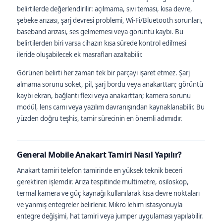
belirtilerde değerlendirilir: açılmama, sıvı teması, kısa devre,
şebeke arızası, şarj devresi problemi, Wi-Fi/Bluetooth sorunları,
baseband arızası, ses gelmemesi veya görüntü kaybı. Bu
belirtilerden biri varsa cihazın kısa sürede kontrol edilmesi
ileride oluşabilecek ek masrafları azaltabilir.
Görünen belirti her zaman tek bir parçayı işaret etmez. Şarj
almama sorunu soket, pil, şarj bordu veya anakarttan; görüntü
kaybı ekran, bağlantı flexi veya anakarttan; kamera sorunu
modül, lens camı veya yazılım davranışından kaynaklanabilir. Bu
yüzden doğru teşhis, tamir sürecinin en önemli adımıdır.
General Mobile Anakart Tamiri Nasıl Yapılır?
Anakart tamiri telefon tamirinde en yüksek teknik beceri
gerektiren işlemdir. Arıza tespitinde multimetre, osiloskop,
termal kamera ve güç kaynağı kullanılarak kısa devre noktaları
ve yanmış entegreler belirlenir. Mikro lehim istasyonuyla
entegre değişimi, hat tamiri veya jumper uygulaması yapılabilir.