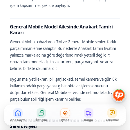
işlem kapsamı net şekilde paylaşılır.
General Mobile Model Ailesinde Anakart Tamiri
Kararı
General Mobile cihazlarda GM ve General Mobile serileri farklı
parça mimarilerine sahiptir. Bu nedenle Anakart Tamiri fiyatını
yalnızca marka adına göre değerlendirmek yeterli değildir;
cihazın tam model adı, kasa durumu, parça varyantı ve arıza
belirtisi birlikte okunmalıdır.
uygun maliyetli ekran, pil, şarj soketi, temel kamera ve günlük
kullanım odaklı parça yapısı gibi noktalar işlem sonucunu
doğrudan etkiler. General Mobile servisinde net model adı ve
parça bulunabilirliği işlem kararını belirler.
General Mobile Kullanıcılarında En Sık Görülen
Ana Sayfa
İletişim
Fiyat Al
Kargo
Yorumlar
Servis Niyeti