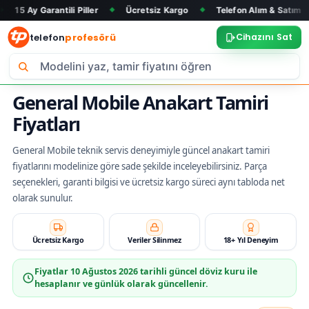
arantili Piller
Ücretsiz Kargo
Telefon Alım & Satım
Tüm M
◆
◆
◆
telefon
profesörü
Cihazını Sat
General Mobile Anakart Tamiri
Fiyatları
General Mobile teknik servis deneyimiyle güncel anakart tamiri
fiyatlarını modelinize göre sade şekilde inceleyebilirsiniz. Parça
seçenekleri, garanti bilgisi ve ücretsiz kargo süreci aynı tabloda net
olarak sunulur.
Ücretsiz Kargo
Veriler Silinmez
18+ Yıl Deneyim
Fiyatlar
10 Ağustos 2026
tarihli güncel döviz kuru ile
hesaplanır ve günlük olarak güncellenir.