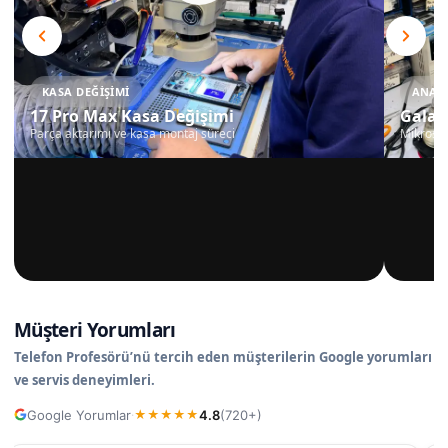
KASA DEĞIŞIMI
ANAKA
17 Pro Max Kasa Değişimi
Galax
Parça aktarımı ve kasa montaj süreci
Mikrosko
Müşteri Yorumları
Telefon Profesörü’nü tercih eden müşterilerin Google yorumları
ve servis deneyimleri.
Google Yorumlar
4.8
(720+)
·
★
★
★
★
★