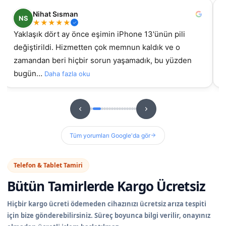
Nilüfer
N
★
★
★
★
★
samsung galaxy A55 ekran değişimi için geldim, iyi ki
İz
gelmiştim daha önce başka yerde yaptırmıştım
g
sorunluydu ama burada orijinal ekran takıldıydı, t…
hizme
u
Daha fazla oku
Tüm yorumları Google'da gör
Telefon & Tablet Tamiri
Bütün Tamirlerde
Kargo Ücretsiz
Hiçbir kargo ücreti ödemeden cihazınızı ücretsiz arıza tespiti
için bize gönderebilirsiniz. Süreç boyunca bilgi verilir, onayınız