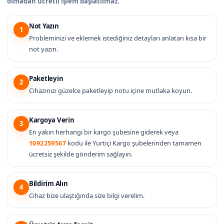
olmadan ücretli işlem başlatılmaz.
Not Yazın
1
Probleminizi ve eklemek istediğiniz detayları anlatan kısa bir
not yazın.
Paketleyin
2
Cihazınızı güzelce paketleyip notu içine mutlaka koyun.
Kargoya Verin
3
En yakın herhangi bir kargo şubesine giderek veya
1092259567
kodu ile Yurtiçi Kargo şubelerinden tamamen
ücretsiz şekilde gönderim sağlayın.
Bildirim Alın
4
Cihaz bize ulaştığında size bilgi verelim.