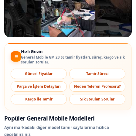
Hızlı Gezin
General Mobile GM 23 SE tamir fiyatları, süreç, kargo ve sık
sorulan sorular.
Güncel Fiyatlar
Tamir Süreci
Parça ve İşlem Detayları
Neden Telefon Profesörü?
Kargo ile Tamir
Sık Sorulan Sorular
Popüler General Mobile Modelleri
Aynı markadaki diğer model tamir sayfalarına hızlıca
geçebilirsiniz.