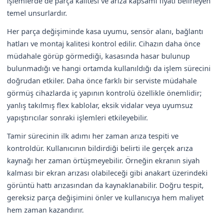
işlemlerde de parça kalitesi ve arıza kapsamı fiyatı belirleyen
temel unsurlardır.
Her parça değişiminde kasa uyumu, sensör alanı, bağlantı
hatları ve montaj kalitesi kontrol edilir. Cihazın daha önce
müdahale görüp görmediği, kasasında hasar bulunup
bulunmadığı ve hangi ortamda kullanıldığı da işlem sürecini
doğrudan etkiler. Daha önce farklı bir serviste müdahale
görmüş cihazlarda iç yapının kontrolü özellikle önemlidir;
yanlış takılmış flex kablolar, eksik vidalar veya uyumsuz
yapıştırıcılar sonraki işlemleri etkileyebilir.
Tamir sürecinin ilk adımı her zaman arıza tespiti ve
kontroldür. Kullanıcının bildirdiği belirti ile gerçek arıza
kaynağı her zaman örtüşmeyebilir. Örneğin ekranın siyah
kalması bir ekran arızası olabileceği gibi anakart üzerindeki
görüntü hattı arızasından da kaynaklanabilir. Doğru tespit,
gereksiz parça değişimini önler ve kullanıcıya hem maliyet
hem zaman kazandırır.