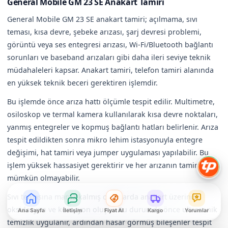
General Mobile GM 23 SE Anakart Tamiri
General Mobile GM 23 SE anakart tamiri; açılmama, sıvı
teması, kısa devre, şebeke arızası, şarj devresi problemi,
görüntü veya ses entegresi arızası, Wi-Fi/Bluetooth bağlantı
sorunları ve baseband arızaları gibi daha ileri seviye teknik
müdahaleleri kapsar. Anakart tamiri, telefon tamiri alanında
en yüksek teknik beceri gerektiren işlemdir.
Bu işlemde önce arıza hattı ölçümle tespit edilir. Multimetre,
osiloskop ve termal kamera kullanılarak kısa devre noktaları,
yanmış entegreler ve kopmuş bağlantı hatları belirlenir. Arıza
tespit edildikten sonra mikro lehim istasyonuyla entegre
değişimi, hat tamiri veya jumper uygulaması yapılabilir. Bu
işlem yüksek hassasiyet gerektirir ve her arızanın tamiri
mümkün olmayabilir.
Sıvı temasına maruz kalmış cihazlarda anakart üzerinde
oksidasyon ve korozyon oluşur. Bu durumda önce ultrasonik
Ana Sayfa
İletişim
Fiyat Al
Kargo
Yorumlar
temizlik uygulanır, ardından hasar görmüş bileşenler tespit