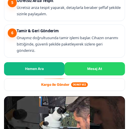
Ücretsiz Arıza Tespit
5
Ücretsiz arıza tespit yaparak, detaylarla beraber şeffaf şekilde
sizinle paylaşalım.
Tamir & Geri Gönderim
6
Onayınız doğrultusunda tamir işlemi başlar. Cihazın onarımı
bittiğinde, güvenli şekilde paketleyerek sizlere geri
göndeririz.
Hemen Ara
Mesaj At
Kargo ile Gönder
ÜCRETSİZ