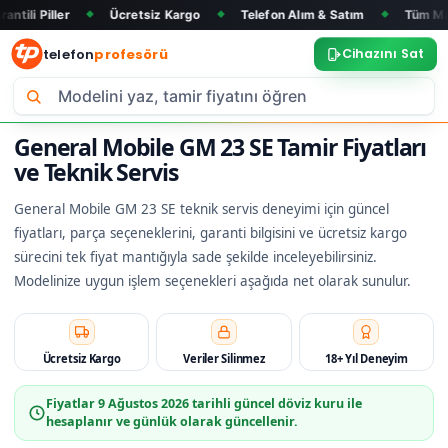
Ücretsiz Kargo
Telefon Alım & Satım
Tüm Marka ve Model
◆
◆
◆
telefon
profesörü
Cihazını Sat
General Mobile GM 23 SE Tamir Fiyatları
ve Teknik Servis
General Mobile GM 23 SE teknik servis deneyimi için güncel
fiyatları, parça seçeneklerini, garanti bilgisini ve ücretsiz kargo
sürecini tek fiyat mantığıyla sade şekilde inceleyebilirsiniz.
Modelinize uygun işlem seçenekleri aşağıda net olarak sunulur.
Ücretsiz Kargo
Veriler Silinmez
18+ Yıl Deneyim
Fiyatlar
9 Ağustos 2026
tarihli güncel döviz kuru ile
hesaplanır ve günlük olarak güncellenir.