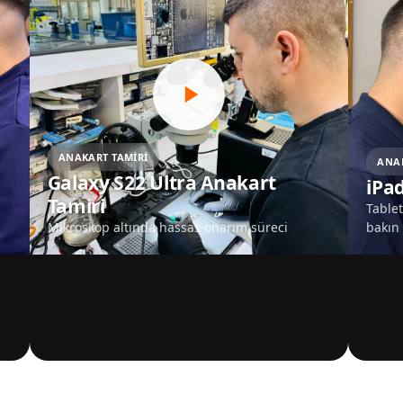
ANAKART TAMIRI
ANAK
Galaxy S22 Ultra Anakart
iPa
Tamiri
Table
Mikroskop altında hassas onarım süreci
bakın