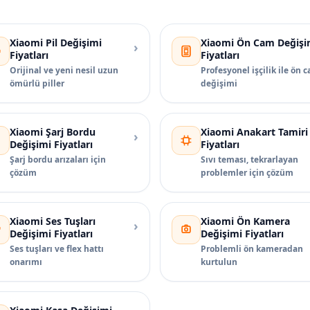
Xiaomi Pil Değişimi
Xiaomi Ön Cam Değişi
›
Fiyatları
Fiyatları
Orijinal ve yeni nesil uzun
Profesyonel işçilik ile ön 
ömürlü piller
değişimi
Xiaomi Şarj Bordu
Xiaomi Anakart Tamiri
›
Değişimi Fiyatları
Fiyatları
Şarj bordu arızaları için
Sıvı teması, tekrarlayan
çözüm
problemler için çözüm
Xiaomi Ses Tuşları
Xiaomi Ön Kamera
›
Değişimi Fiyatları
Değişimi Fiyatları
Ses tuşları ve flex hattı
Problemli ön kameradan
onarımı
kurtulun