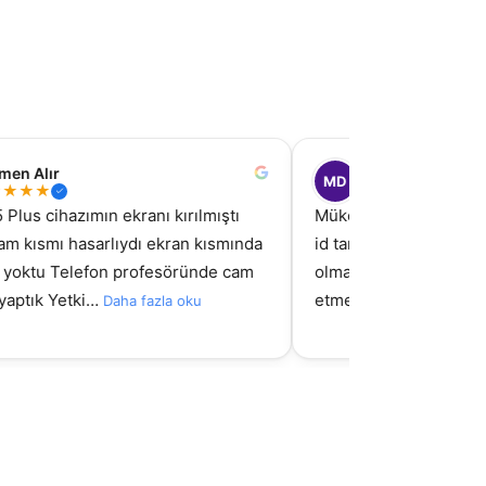
men Alır
Muratcan Doğan
MD
★
★
★
★
★
★
★
★
★
 Plus cihazımın ekranı kırılmıştı
Mükemmel bir işletme 
am kısmı hasarlıydı ekran kısmında
id tamiri için gittim a
tı yoktu Telefon profesöründe cam
olmadı fakat aldığım ek
 yaptık Yetki…
etmediler mağduriy…
Daha fazla oku