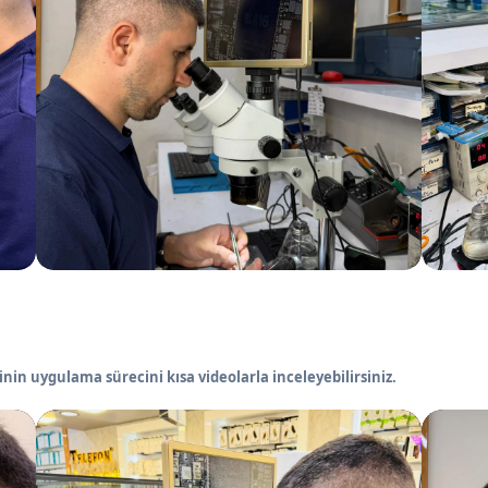
nin uygulama sürecini kısa videolarla inceleyebilirsiniz.