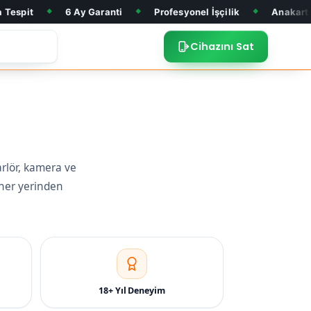
6 Ay Garanti
Profesyonel İşçilik
Anakart Tamiri
Ö
◆
◆
◆
Cihazını Sat
arlör, kamera ve
 her yerinden
18+ Yıl Deneyim