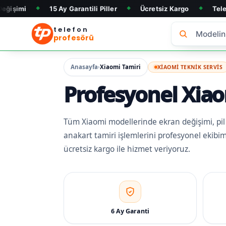
15 Ay Garantili Piller
Ücretsiz Kargo
Telefon Alım & Sat
◆
◆
telefon
profesörü
Anasayfa
Xiaomi Tamiri
›
XIAOMI TEKNIK SERVIS
Profesyonel Xiao
Tüm Xiaomi modellerinde ekran değişimi, pil 
anakart tamiri işlemlerini profesyonel ekibimi
ücretsiz kargo ile hizmet veriyoruz.
6 Ay Garanti