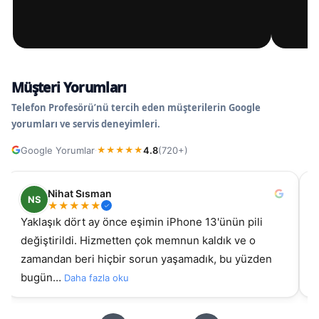
Müşteri Yorumları
Telefon Profesörü’nü tercih eden müşterilerin Google
yorumları ve servis deneyimleri.
Google Yorumlar
4.8
(720+)
·
★
★
★
★
★
Nihat Sısman
NS
★
★
★
★
★
Yaklaşık dört ay önce eşimin iPhone 13'ünün pili
değiştirildi. Hizmetten çok memnun kaldık ve o
ki 
zamandan beri hiçbir sorun yaşamadık, bu yüzden
bugün…
Daha fazla oku
D