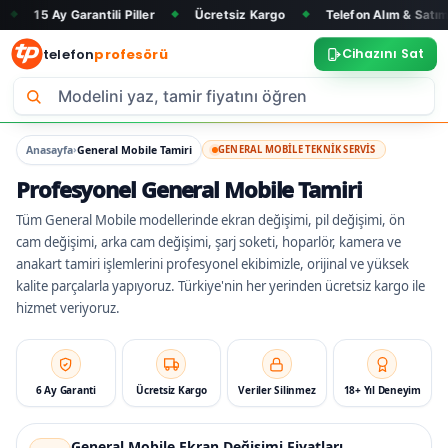
Garantili Piller
Ücretsiz Kargo
Telefon Alım & Satım
Tüm 
◆
◆
◆
telefon
profesörü
Cihazını Sat
›
Anasayfa
General Mobile Tamiri
GENERAL MOBILE TEKNIK SERVIS
Profesyonel General Mobile Tamiri
Tüm General Mobile modellerinde ekran değişimi, pil değişimi, ön
cam değişimi, arka cam değişimi, şarj soketi, hoparlör, kamera ve
anakart tamiri işlemlerini profesyonel ekibimizle, orijinal ve yüksek
kalite parçalarla yapıyoruz. Türkiye'nin her yerinden ücretsiz kargo ile
hizmet veriyoruz.
6 Ay Garanti
Ücretsiz Kargo
Veriler Silinmez
18+ Yıl Deneyim
General Mobile Ekran Değişimi Fiyatları