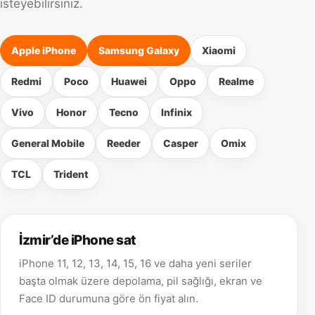
isteyebilirsiniz.
Apple iPhone
Samsung Galaxy
Xiaomi
Redmi
Poco
Huawei
Oppo
Realme
Vivo
Honor
Tecno
Infinix
General Mobile
Reeder
Casper
Omix
TCL
Trident
İzmir’de iPhone sat
iPhone 11, 12, 13, 14, 15, 16 ve daha yeni seriler
başta olmak üzere depolama, pil sağlığı, ekran ve
Face ID durumuna göre ön fiyat alın.