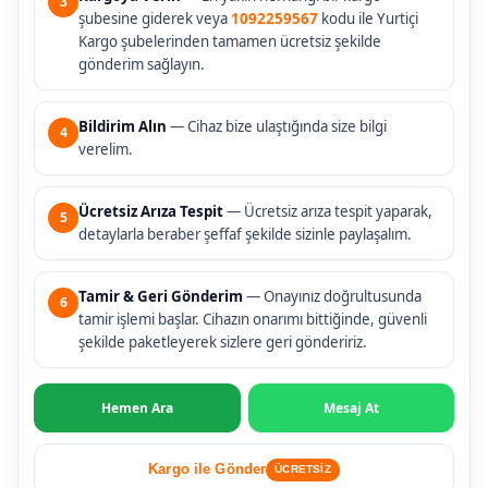
3
şubesine giderek veya
1092259567
kodu ile Yurtiçi
Kargo şubelerinden tamamen ücretsiz şekilde
gönderim sağlayın.
Bildirim Alın
— Cihaz bize ulaştığında size bilgi
4
verelim.
Ücretsiz Arıza Tespit
— Ücretsiz arıza tespit yaparak,
5
detaylarla beraber şeffaf şekilde sizinle paylaşalım.
Tamir & Geri Gönderim
— Onayınız doğrultusunda
6
tamir işlemi başlar. Cihazın onarımı bittiğinde, güvenli
şekilde paketleyerek sizlere geri göndeririz.
Hemen Ara
Mesaj At
Kargo ile Gönder
ÜCRETSİZ