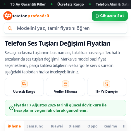
Garantili Piller
Ücretsiz Kargo
Telefon Alım & Satım
Tüm 
◆
◆
◆
telefon
profesörü
Cihazını Sat
Telefon Ses Tuşları Değişimi Fiyatları
Ses açma-kısma tuşlarının basmaması, takılı kalması veya flex hattı
arızalarında ses tuşları değişimi. Marka ve model bazlı fiyat
seçeneklerini, parça kalitesi bilgilerini ve kargo ile servis sürecini
aşağıdaki tablodan hızlıca inceleyebilirsiniz.
Ücretsiz Kargo
Veriler Silinmez
18+ Yıl Deneyim
Fiyatlar
7 Ağustos 2026
tarihli güncel döviz kuru ile
hesaplanır ve günlük olarak güncellenir.
iPhone
Samsung
Huawei
Xiaomi
Oppo
Realme
Hon