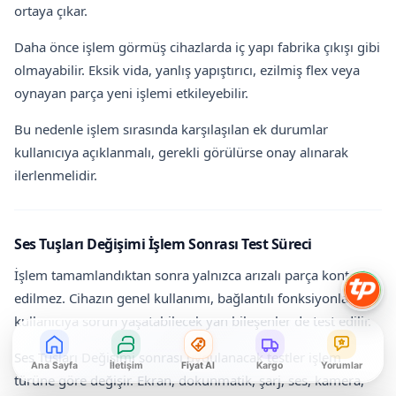
ortaya çıkar.
Daha önce işlem görmüş cihazlarda iç yapı fabrika çıkışı gibi
olmayabilir. Eksik vida, yanlış yapıştırıcı, ezilmiş flex veya
oynayan parça yeni işlemi etkileyebilir.
Bu nedenle işlem sırasında karşılaşılan ek durumlar
kullanıcıya açıklanmalı, gerekli görülürse onay alınarak
ilerlenmelidir.
Ses Tuşları Değişimi İşlem Sonrası Test Süreci
İşlem tamamlandıktan sonra yalnızca arızalı parça kontrol
edilmez. Cihazın genel kullanımı, bağlantılı fonksiyonları ve
kullanıcıya sorun yaşatabilecek yan bileşenler de test edilir.
Ses Tuşları Değişimi sonrası uygulanacak testler işlem
Ana Sayfa
İletişim
Fiyat Al
Kargo
Yorumlar
türüne göre değişir. Ekran, dokunmatik, şarj, ses, kamera,