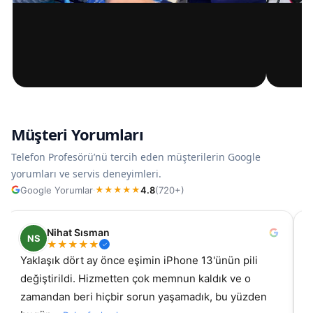
Müşteri Yorumları
Telefon Profesörü’nü tercih eden müşterilerin Google
yorumları ve servis deneyimleri.
Google Yorumlar
4.8
(720+)
·
★
★
★
★
★
Nihat Sısman
NS
★
★
★
★
★
Yaklaşık dört ay önce eşimin iPhone 13'ünün pili
değiştirildi. Hizmetten çok memnun kaldık ve o
ki 
zamandan beri hiçbir sorun yaşamadık, bu yüzden