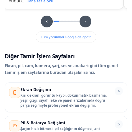
bugün…
Daha fazla oku
D
Tüm yorumları Google'da gör
Diğer Tamir İşlem Sayfaları
Ekran, pil, cam, kamera, şarj, ses ve anakart gibi tüm genel
tamir işlem sayfalarına buradan ulaşabilirsiniz.
Ekran Değişimi
Kırık ekran, görüntü kaybı, dokunmatik basmama,
yeşil çizgi, siyah leke ve panel arızalarında doğru
parça seçimiyle profesyonel ekran değişimi.
Pil & Batarya Değişimi
Şarjın hızlı bitmesi, pil sağlığının düşmesi, ani