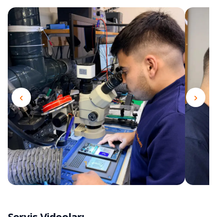
‹
›
Servis Videoları