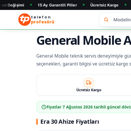
15 Ay Garantili Piller
Ücretsiz Kargo
Telefon Alım 
◆
◆
◆
telefon
profesörü
General Mobile Ah
General Mobile teknik servis deneyimiyle günc
seçenekleri, garanti bilgisi ve ücretsiz kargo
Ücretsiz Kargo
Fiyatlar
7 Ağustos 2026
tarihli güncel dövi
Era 30 Ahize Fiyatları