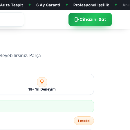
6 Ay Garanti
Profesyonel İşçilik
Anakart Tamiri
◆
◆
◆
Cihazını Sat
eyebilirsiniz. Parça
18+ Yıl Deneyim
1 model