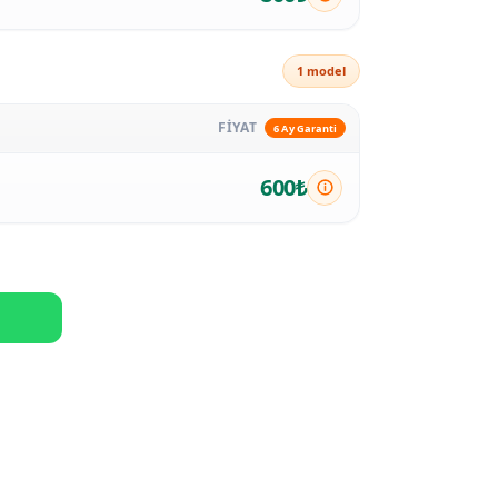
1 model
FİYAT
6 Ay Garanti
600₺