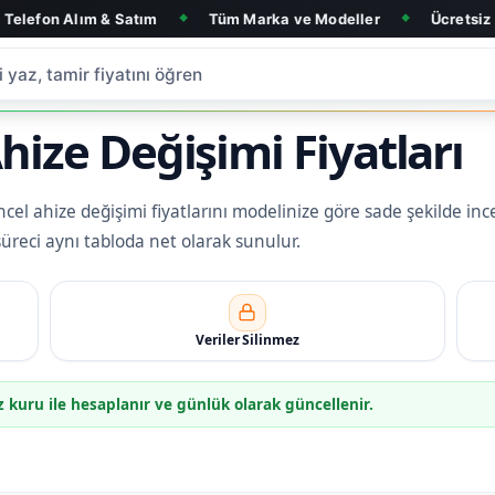
& Satım
Tüm Marka ve Modeller
Ücretsiz Arıza Tespit
◆
◆
ize Değişimi Fiyatları
el ahize değişimi fiyatlarını modelinize göre sade şekilde incel
 süreci aynı tabloda net olarak sunulur.
Veriler Silinmez
z kuru ile hesaplanır ve günlük olarak güncellenir.