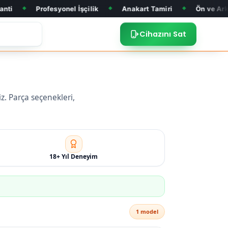
Profesyonel İşçilik
Anakart Tamiri
Ön ve Arka Cam D
◆
◆
Cihazını Sat
z. Parça seçenekleri,
18+ Yıl Deneyim
1 model