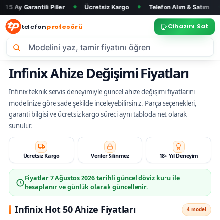
ntili Piller
Ücretsiz Kargo
Telefon Alım & Satım
Tüm Mar
◆
◆
◆
telefon
profesörü
Cihazını Sat
Infinix Ahize Değişimi Fiyatları
Infinix teknik servis deneyimiyle güncel ahize değişimi fiyatlarını
modelinize göre sade şekilde inceleyebilirsiniz. Parça seçenekleri,
garanti bilgisi ve ücretsiz kargo süreci aynı tabloda net olarak
sunulur.
Ücretsiz Kargo
Veriler Silinmez
18+ Yıl Deneyim
Fiyatlar
7 Ağustos 2026
tarihli güncel döviz kuru ile
hesaplanır ve günlük olarak güncellenir.
Infinix Hot 50 Ahize Fiyatları
4 model