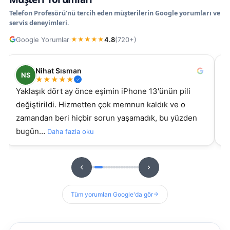
Telefon Profesörü’nü tercih eden müşterilerin Google yorumları ve
servis deneyimleri.
Google Yorumlar
4.8
(720+)
·
★
★
★
★
★
Nihat Sısman
NS
★
★
★
★
★
Yaklaşık dört ay önce eşimin iPhone 13'ünün pili
s
değiştirildi. Hizmetten çok memnun kaldık ve o
ki g
zamandan beri hiçbir sorun yaşamadık, bu yüzden
s
bugün…
Daha fazla oku
D
Tüm yorumları Google'da gör