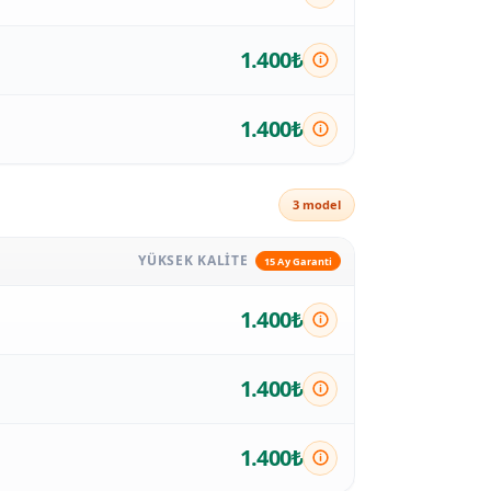
1.400₺
1.400₺
3 model
YÜKSEK KALITE
15 Ay Garanti
1.400₺
1.400₺
1.400₺