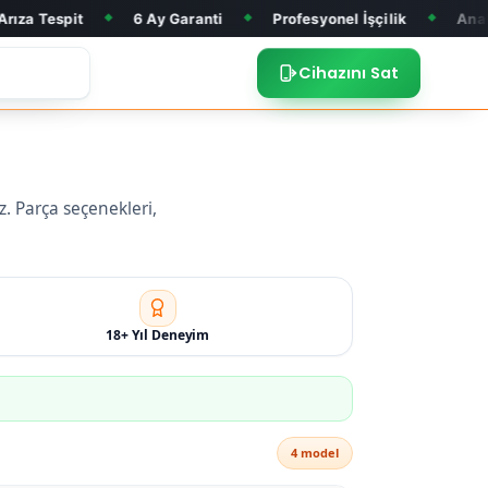
pit
6 Ay Garanti
Profesyonel İşçilik
Anakart Tami
◆
◆
◆
Cihazını Sat
z. Parça seçenekleri,
18+ Yıl Deneyim
4 model