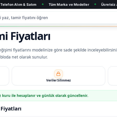
Alım & Satım
Tüm Marka ve Modeller
Ücretsiz Arıza Tes
◆
◆
mi Fiyatları
ğişimi fiyatlarını modelinize göre sade şekilde inceleyebilirsini
tabloda net olarak sunulur.
Veriler Silinmez
z kuru ile hesaplanır ve günlük olarak güncellenir.
 Fiyatları