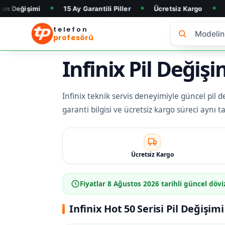
şimi
15 Ay Garantili Piller
Ücretsiz Kargo
Telefon 
◆
◆
◆
telefon
profesörü
Infinix Pil Değişi
Infinix teknik servis deneyimiyle güncel pil de
garanti bilgisi ve ücretsiz kargo süreci aynı 
Ücretsiz Kargo
Fiyatlar
8 Ağustos 2026
tarihli güncel dövi
Infinix Hot 50 Serisi Pil Değişimi