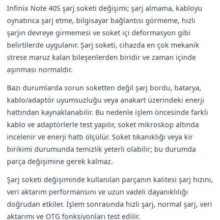
Infinix Note 40S şarj soketi değişimi; şarj almama, kabloyu
oynatınca şarj etme, bilgisayar bağlantısı görmeme, hızlı
şarjın devreye girmemesi ve soket içi deformasyon gibi
belirtilerde uygulanır. Şarj soketi, cihazda en çok mekanik
strese maruz kalan bileşenlerden biridir ve zaman içinde
aşınması normaldir.
Bazı durumlarda sorun soketten değil şarj bordu, batarya,
kablo/adaptör uyumsuzluğu veya anakart üzerindeki enerji
hattından kaynaklanabilir. Bu nedenle işlem öncesinde farklı
kablo ve adaptörlerle test yapılır, soket mikroskop altında
incelenir ve enerji hattı ölçülür. Soket tıkanıklığı veya kir
birikimi durumunda temizlik yeterli olabilir; bu durumda
parça değişimine gerek kalmaz.
Şarj soketi değişiminde kullanılan parçanın kalitesi şarj hızını,
veri aktarım performansını ve uzun vadeli dayanıklılığı
doğrudan etkiler. İşlem sonrasında hızlı şarj, normal şarj, veri
aktarımı ve OTG fonksiyonları test edilir.