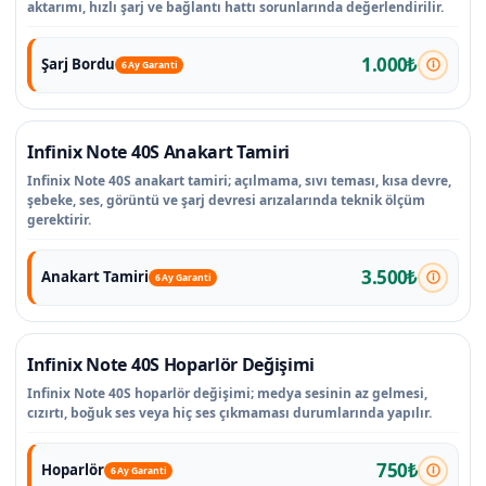
aktarımı, hızlı şarj ve bağlantı hattı sorunlarında değerlendirilir.
1.000₺
Şarj Bordu
6 Ay Garanti
Infinix Note 40S Anakart Tamiri
Infinix Note 40S anakart tamiri; açılmama, sıvı teması, kısa devre,
şebeke, ses, görüntü ve şarj devresi arızalarında teknik ölçüm
gerektirir.
3.500₺
Anakart Tamiri
6 Ay Garanti
Infinix Note 40S Hoparlör Değişimi
Infinix Note 40S hoparlör değişimi; medya sesinin az gelmesi,
cızırtı, boğuk ses veya hiç ses çıkmaması durumlarında yapılır.
750₺
Hoparlör
6 Ay Garanti