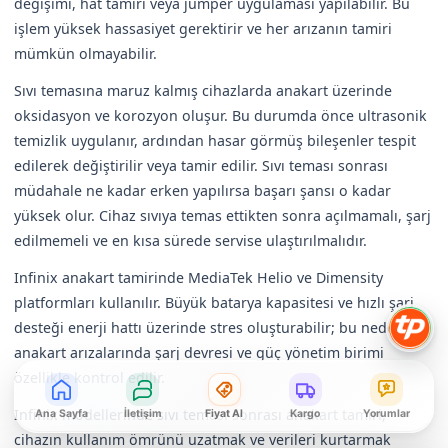
değişimi, hat tamiri veya jumper uygulaması yapılabilir. Bu
işlem yüksek hassasiyet gerektirir ve her arızanın tamiri
mümkün olmayabilir.
Sıvı temasına maruz kalmış cihazlarda anakart üzerinde
oksidasyon ve korozyon oluşur. Bu durumda önce ultrasonik
temizlik uygulanır, ardından hasar görmüş bileşenler tespit
edilerek değiştirilir veya tamir edilir. Sıvı teması sonrası
müdahale ne kadar erken yapılırsa başarı şansı o kadar
yüksek olur. Cihaz sıvıya temas ettikten sonra açılmamalı, şarj
edilmemeli ve en kısa sürede servise ulaştırılmalıdır.
Infinix anakart tamirinde MediaTek Helio ve Dimensity
platformları kullanılır. Büyük batarya kapasitesi ve hızlı şarj
desteği enerji hattı üzerinde stres oluşturabilir; bu nedenle
anakart arızalarında şarj devresi ve güç yönetim birimi
özellikle kontrol edilir.
Infinix modellerinde sıvı teması sonrası anakart tamiri,
Ana Sayfa
İletişim
Fiyat Al
Kargo
Yorumlar
cihazın kullanım ömrünü uzatmak ve verileri kurtarmak