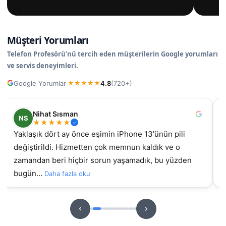
Müşteri Yorumları
Telefon Profesörü’nü tercih eden müşterilerin Google yorumları
ve servis deneyimleri.
Google Yorumlar
4.8
(720+)
·
★
★
★
★
★
Nihat Sısman
NS
★
★
★
★
★
Yaklaşık dört ay önce eşimin iPhone 13'ünün pili
değiştirildi. Hizmetten çok memnun kaldık ve o
gel
zamandan beri hiçbir sorun yaşamadık, bu yüzden
bugün…
Daha fazla oku