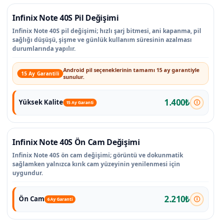
Infinix Note 40S Pil Değişimi
Infinix Note 40S pil değişimi; hızlı şarj bitmesi, ani kapanma, pil
sağlığı düşüşü, şişme ve günlük kullanım süresinin azalması
durumlarında yapılır.
Android pil seçeneklerinin tamamı 15 ay garantiyle
15 Ay Garantili
sunulur.
1.400₺
Yüksek Kalite
15 Ay Garanti
Infinix Note 40S Ön Cam Değişimi
Infinix Note 40S ön cam değişimi; görüntü ve dokunmatik
sağlamken yalnızca kırık cam yüzeyinin yenilenmesi için
uygundur.
2.210₺
Ön Cam
6 Ay Garanti