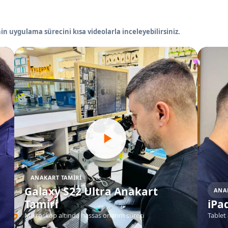
in uygulama sürecini kısa videolarla inceleyebilirsiniz.
ANAKART TAMIRI
Galaxy S22 Ultra Anakart
ANA
Tamiri
iPa
Mikroskop altında hassas onarım süreci
Tablet