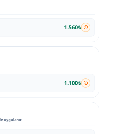
1.560₺
1.100₺
de uygulanır.