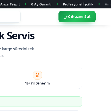
6 Ay Garanti
Profesyonel İşçilik
Anakart Tamiri
◆
◆
◆
Cihazını Sat
k Servis
iz kargo sürecini tek
ur.
18+ Yıl Deneyim