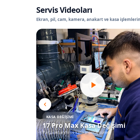
Servis Videoları
Ekran, pil, cam, kamera, anakart ve kasa işlemlerin
KASA DEĞIŞIMI
17 Pro Max Kasa Değişimi
Parça aktarımı ve kasa montaj süreci