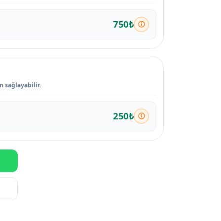
750₺
m sağlayabilir.
250₺