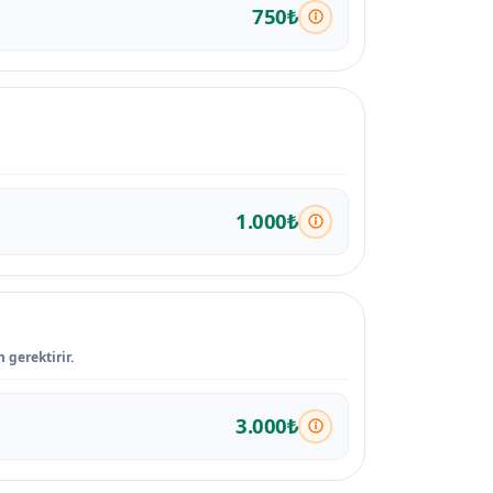
750₺
1.000₺
 gerektirir.
3.000₺