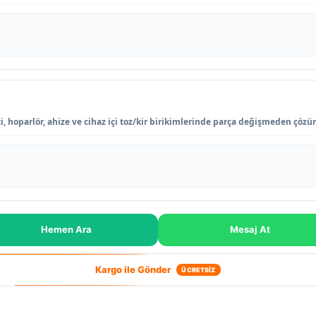
ti, hoparlör, ahize ve cihaz içi toz/kir birikimlerinde parça değişmeden çözü
Hemen Ara
Mesaj At
Kargo ile Gönder
ÜCRETSİZ