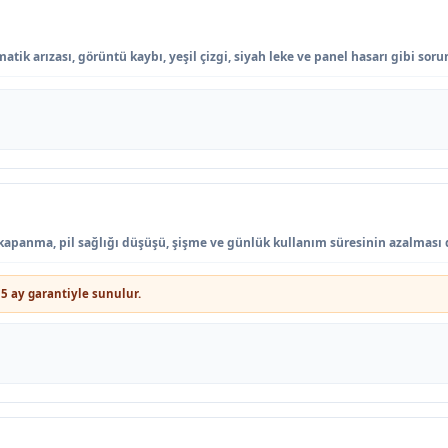
atik arızası, görüntü kaybı, yeşil çizgi, siyah leke ve panel hasarı gibi sor
ani kapanma, pil sağlığı düşüşü, şişme ve günlük kullanım süresinin azalması
5 ay garantiyle sunulur.