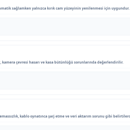
nmatik sağlamken yalnızca kırık cam yüzeyinin yenilenmesi için uygundur.
y, kamera çevresi hasarı ve kasa bütünlüğü sorunlarında değerlendirilir.
temassızlık, kablo oynatınca şarj etme ve veri aktarım sorunu gibi belirtiler