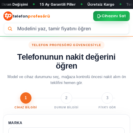
kran Değişimi
15 Ay Garantili Piller
Ücretsiz Kargo
Telef
◆
◆
◆
telefon
profesörü
Cihazını Sat
TELEFON PROFESÖRÜ GÜVENCESİYLE
Telefonunun nakit değerini
öğren
Model ve cihaz durumunu seç, mağaza kontrolü öncesi nakit alım ön
teklifini hemen gör.
1
2
3
CİHAZ BİLGİSİ
DURUM BİLGİSİ
FİYATI GÖR
MARKA