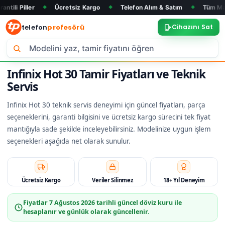
Ücretsiz Kargo
Telefon Alım & Satım
Tüm Marka ve Model
◆
◆
◆
telefon
profesörü
Cihazını Sat
Infinix Hot 30 Tamir Fiyatları ve Teknik
Servis
Infinix Hot 30 teknik servis deneyimi için güncel fiyatları, parça
seçeneklerini, garanti bilgisini ve ücretsiz kargo sürecini tek fiyat
mantığıyla sade şekilde inceleyebilirsiniz. Modelinize uygun işlem
seçenekleri aşağıda net olarak sunulur.
Ücretsiz Kargo
Veriler Silinmez
18+ Yıl Deneyim
Fiyatlar
7 Ağustos 2026
tarihli güncel döviz kuru ile
hesaplanır ve günlük olarak güncellenir.