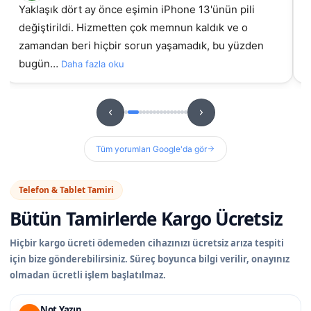
samsung galaxy A55 ekran değişimi için geldim, iyi ki
İz
gelmiştim daha önce başka yerde yaptırmıştım
g
sorunluydu ama burada orijinal ekran takıldıydı, t…
hizme
u
Daha fazla oku
Tüm yorumları Google'da gör
Telefon & Tablet Tamiri
Bütün Tamirlerde
Kargo Ücretsiz
Hiçbir kargo ücreti ödemeden cihazınızı ücretsiz arıza tespiti
için bize gönderebilirsiniz. Süreç boyunca bilgi verilir, onayınız
olmadan ücretli işlem başlatılmaz.
Not Yazın