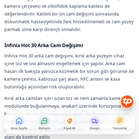
kamera çerçevesi ve oleofobik kaplama kalitesi de
değerlendirilir. Kaliteli bir ön cam değişimi sonrasında
dokunmatik hassasiyetinde fark hissedilmemeli ve cam yüzey
parmak izine karşı dirençli olmalıdır.
Infinix Hot 30 Arka Cam Değişimi
Infinix Hot 30 arka cam değişimi, kırık arka yüzeyin cihaz
içine toz ve sıvı almasını engellemek için yapılır. Arka cam
hasarı ilk bakışta yalnızca kozmetik bir sorun gibi görünse de
kamera çevresi, kablosuz şarj alanı, NFC anteni ve kasa
bütünlüğü açısından risk oluşturabilir.
Kırık arka camdan içeri sızan toz ve nem zamanla kamera
modülünde buğulanmaya, anakart üzerinde korozyona ve iç
bileşenlerde oksitlenmeye yol açabilir. Bu nedenle arka cam
kırığı büyümeden değişim yapılması tavsiye edilir. İşlem
sırasında kablosuz şarj bobini, kamera lens çerçevesi ve flash
Ana Sayfa
İletişim
Fiyat Al
Kargo
Yorumlar
alanı da kontrol edilir.