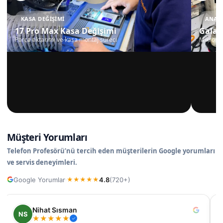
KASA DEĞIŞIMI
ANAKA
17 Pro Max Kasa Değişimi
Galax
Parça aktarımı ve kasa montaj süreci
Mikrosko
Müşteri Yorumları
Telefon Profesörü’nü tercih eden müşterilerin Google yorumları
ve servis deneyimleri.
Google Yorumlar
4.8
(720+)
·
★
★
★
★
★
Nilüfer
N
★
★
★
★
★