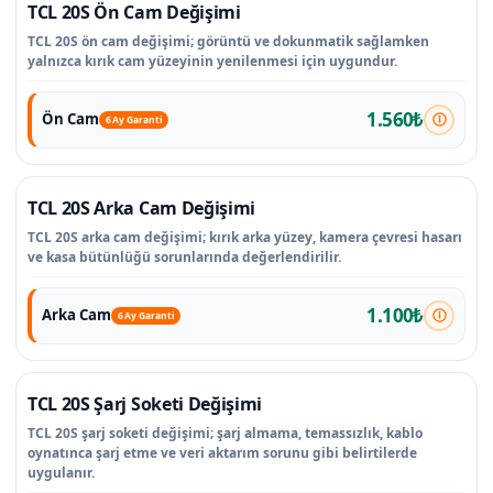
TCL 20S Ön Cam Değişimi
TCL 20S ön cam değişimi; görüntü ve dokunmatik sağlamken
yalnızca kırık cam yüzeyinin yenilenmesi için uygundur.
1.560₺
Ön Cam
6 Ay Garanti
TCL 20S Arka Cam Değişimi
TCL 20S arka cam değişimi; kırık arka yüzey, kamera çevresi hasarı
ve kasa bütünlüğü sorunlarında değerlendirilir.
1.100₺
Arka Cam
6 Ay Garanti
TCL 20S Şarj Soketi Değişimi
TCL 20S şarj soketi değişimi; şarj almama, temassızlık, kablo
oynatınca şarj etme ve veri aktarım sorunu gibi belirtilerde
uygulanır.