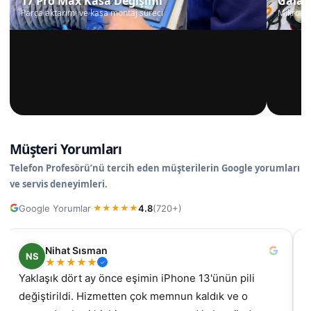
17 Pro Max Kasa Değişimi
Galax
Parça aktarımı ve kasa montaj süreci
Mikrosko
Müşteri Yorumları
Telefon Profesörü’nü tercih eden müşterilerin Google yorumları
ve servis deneyimleri.
Google Yorumlar
4.8
(720+)
·
★
★
★
★
★
Nihat Sısman
NS
★
★
★
★
★
Yaklaşık dört ay önce eşimin iPhone 13'ünün pili
değiştirildi. Hizmetten çok memnun kaldık ve o
gel