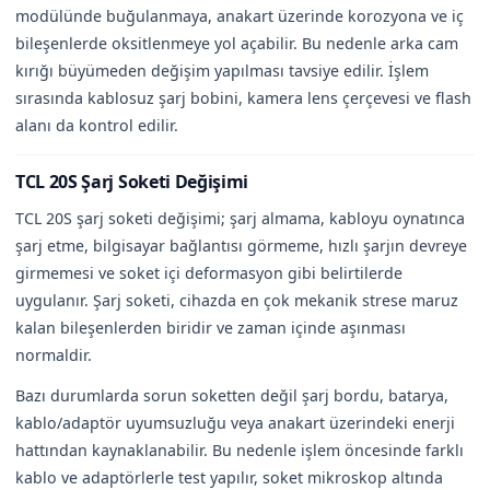
modülünde buğulanmaya, anakart üzerinde korozyona ve iç
bileşenlerde oksitlenmeye yol açabilir. Bu nedenle arka cam
kırığı büyümeden değişim yapılması tavsiye edilir. İşlem
sırasında kablosuz şarj bobini, kamera lens çerçevesi ve flash
alanı da kontrol edilir.
TCL 20S Şarj Soketi Değişimi
TCL 20S şarj soketi değişimi; şarj almama, kabloyu oynatınca
şarj etme, bilgisayar bağlantısı görmeme, hızlı şarjın devreye
girmemesi ve soket içi deformasyon gibi belirtilerde
uygulanır. Şarj soketi, cihazda en çok mekanik strese maruz
kalan bileşenlerden biridir ve zaman içinde aşınması
normaldir.
Bazı durumlarda sorun soketten değil şarj bordu, batarya,
kablo/adaptör uyumsuzluğu veya anakart üzerindeki enerji
hattından kaynaklanabilir. Bu nedenle işlem öncesinde farklı
kablo ve adaptörlerle test yapılır, soket mikroskop altında