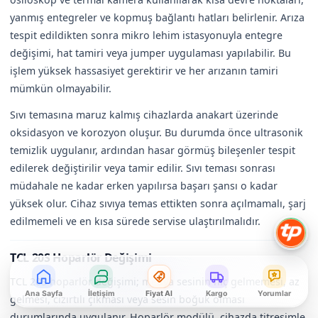
yanmış entegreler ve kopmuş bağlantı hatları belirlenir. Arıza
tespit edildikten sonra mikro lehim istasyonuyla entegre
değişimi, hat tamiri veya jumper uygulaması yapılabilir. Bu
işlem yüksek hassasiyet gerektirir ve her arızanın tamiri
mümkün olmayabilir.
Sıvı temasına maruz kalmış cihazlarda anakart üzerinde
oksidasyon ve korozyon oluşur. Bu durumda önce ultrasonik
temizlik uygulanır, ardından hasar görmüş bileşenler tespit
edilerek değiştirilir veya tamir edilir. Sıvı teması sonrası
müdahale ne kadar erken yapılırsa başarı şansı o kadar
yüksek olur. Cihaz sıvıya temas ettikten sonra açılmamalı, şarj
edilmemeli ve en kısa sürede servise ulaştırılmalıdır.
TCL 20S Hoparlör Değişimi
TCL 20S hoparlör değişimi; medya sesinin hiç gelmemesi, az
Ana Sayfa
İletişim
Fiyat Al
Kargo
Yorumlar
gelmesi, cızırtılı çıkması veya sesin boğuk olması
durumlarında uygulanır. Hoparlör modülü, cihazda titreşimle