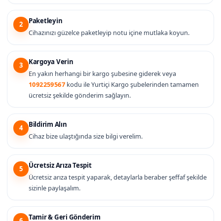
Paketleyin
2
Cihazınızı güzelce paketleyip notu içine mutlaka koyun.
Kargoya Verin
3
En yakın herhangi bir kargo şubesine giderek veya
1092259567
kodu ile Yurtiçi Kargo şubelerinden tamamen
ücretsiz şekilde gönderim sağlayın.
Bildirim Alın
4
Cihaz bize ulaştığında size bilgi verelim.
Ücretsiz Arıza Tespit
5
Ücretsiz arıza tespit yaparak, detaylarla beraber şeffaf şekilde
sizinle paylaşalım.
Tamir & Geri Gönderim
6