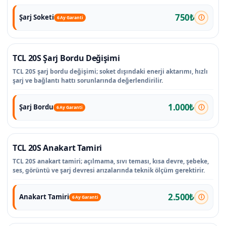
750₺
Şarj Soketi
6 Ay Garanti
TCL 20S Şarj Bordu Değişimi
TCL 20S şarj bordu değişimi; soket dışındaki enerji aktarımı, hızlı
şarj ve bağlantı hattı sorunlarında değerlendirilir.
1.000₺
Şarj Bordu
6 Ay Garanti
TCL 20S Anakart Tamiri
TCL 20S anakart tamiri; açılmama, sıvı teması, kısa devre, şebeke,
ses, görüntü ve şarj devresi arızalarında teknik ölçüm gerektirir.
2.500₺
Anakart Tamiri
6 Ay Garanti