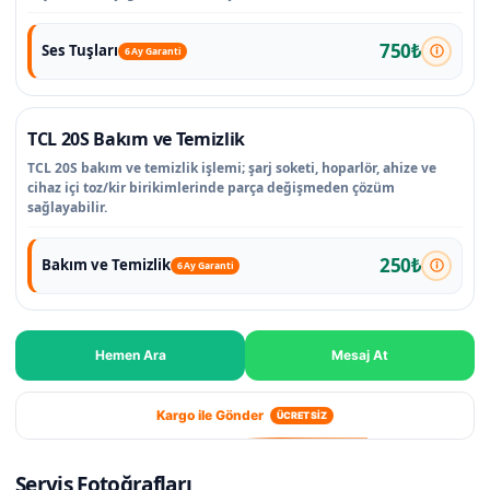
750₺
Ses Tuşları
6 Ay Garanti
TCL 20S Bakım ve Temizlik
TCL 20S bakım ve temizlik işlemi; şarj soketi, hoparlör, ahize ve
cihaz içi toz/kir birikimlerinde parça değişmeden çözüm
sağlayabilir.
250₺
Bakım ve Temizlik
6 Ay Garanti
Hemen Ara
Mesaj At
Kargo ile Gönder
ÜCRETSİZ
Servis Fotoğrafları