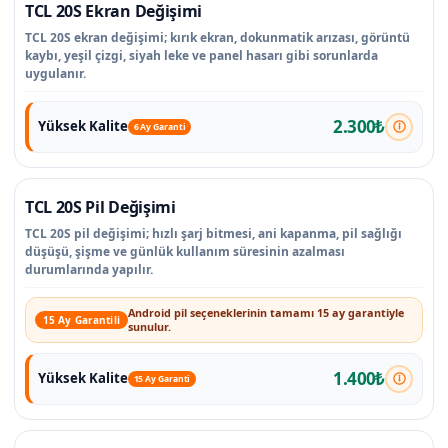
TCL 20S Ekran Değişimi
TCL 20S ekran değişimi; kırık ekran, dokunmatik arızası, görüntü
kaybı, yeşil çizgi, siyah leke ve panel hasarı gibi sorunlarda
uygulanır.
2.300₺
Yüksek Kalite
6 Ay Garanti
TCL 20S Pil Değişimi
TCL 20S pil değişimi; hızlı şarj bitmesi, ani kapanma, pil sağlığı
düşüşü, şişme ve günlük kullanım süresinin azalması
durumlarında yapılır.
Android pil seçeneklerinin tamamı 15 ay garantiyle
15 Ay Garantili
sunulur.
1.400₺
Yüksek Kalite
15 Ay Garanti