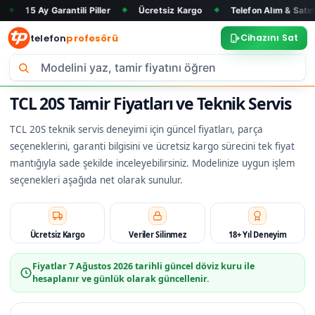
Garantili Piller
Ücretsiz Kargo
Telefon Alım & Satım
Tüm 
◆
◆
◆
telefon
profesörü
Cihazını Sat
TCL 20S Tamir Fiyatları ve Teknik Servis
TCL 20S teknik servis deneyimi için güncel fiyatları, parça
seçeneklerini, garanti bilgisini ve ücretsiz kargo sürecini tek fiyat
mantığıyla sade şekilde inceleyebilirsiniz. Modelinize uygun işlem
seçenekleri aşağıda net olarak sunulur.
Ücretsiz Kargo
Veriler Silinmez
18+ Yıl Deneyim
Fiyatlar
7 Ağustos 2026
tarihli güncel döviz kuru ile
hesaplanır ve günlük olarak güncellenir.