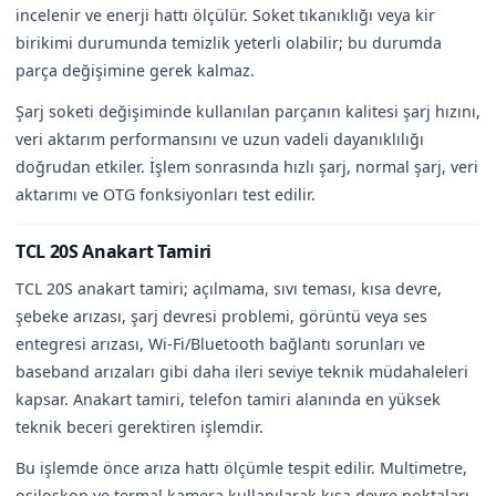
incelenir ve enerji hattı ölçülür. Soket tıkanıklığı veya kir
birikimi durumunda temizlik yeterli olabilir; bu durumda
parça değişimine gerek kalmaz.
Şarj soketi değişiminde kullanılan parçanın kalitesi şarj hızını,
veri aktarım performansını ve uzun vadeli dayanıklılığı
doğrudan etkiler. İşlem sonrasında hızlı şarj, normal şarj, veri
aktarımı ve OTG fonksiyonları test edilir.
TCL 20S Anakart Tamiri
TCL 20S anakart tamiri; açılmama, sıvı teması, kısa devre,
şebeke arızası, şarj devresi problemi, görüntü veya ses
entegresi arızası, Wi-Fi/Bluetooth bağlantı sorunları ve
baseband arızaları gibi daha ileri seviye teknik müdahaleleri
kapsar. Anakart tamiri, telefon tamiri alanında en yüksek
teknik beceri gerektiren işlemdir.
Bu işlemde önce arıza hattı ölçümle tespit edilir. Multimetre,
osiloskop ve termal kamera kullanılarak kısa devre noktaları,