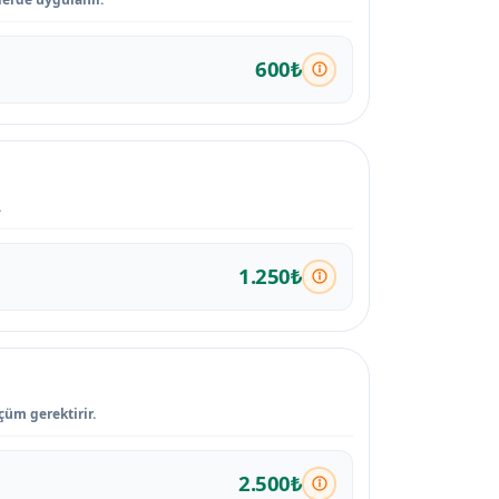
600₺
.
1.250₺
çüm gerektirir.
2.500₺