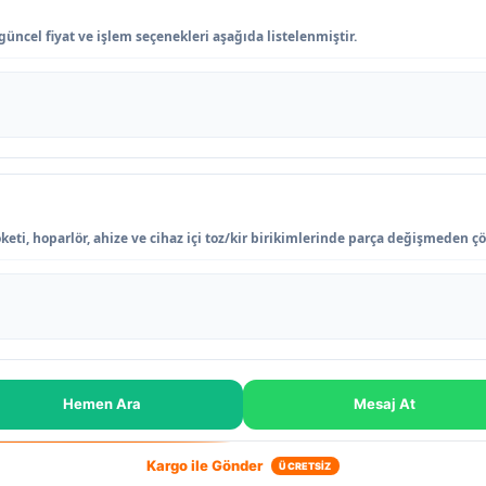
güncel fiyat ve işlem seçenekleri aşağıda listelenmiştir.
keti, hoparlör, ahize ve cihaz içi toz/kir birikimlerinde parça değişmeden ç
Hemen Ara
Mesaj At
Kargo ile Gönder
ÜCRETSİZ