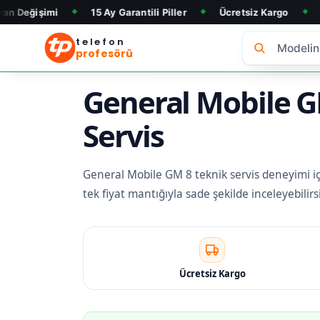
15 Ay Garantili Piller
Ücretsiz Kargo
Telefon Alım
◆
◆
◆
telefon
profesörü
General Mobile GM
Servis
General Mobile GM 8 teknik servis deneyimi için
tek fiyat mantığıyla sade şekilde inceleyebili
Ücretsiz Kargo