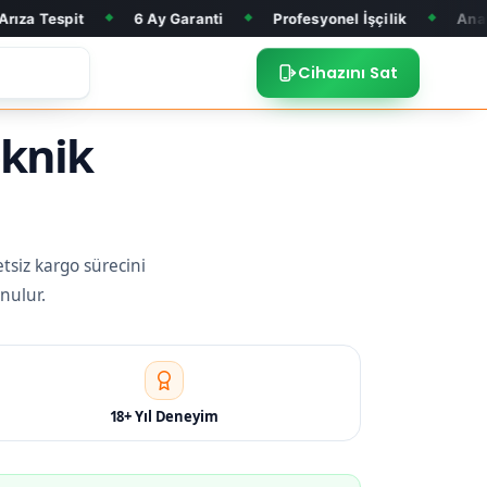
6 Ay Garanti
Profesyonel İşçilik
Anakart Tamiri
◆
◆
◆
Cihazını Sat
eknik
etsiz kargo sürecini
nulur.
18+ Yıl Deneyim