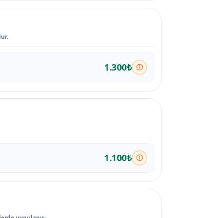
ur.
1.300₺
1.100₺
lerde uygulanır.