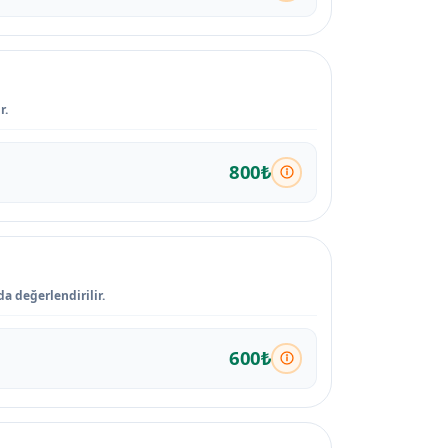
r.
800₺
a değerlendirilir.
600₺