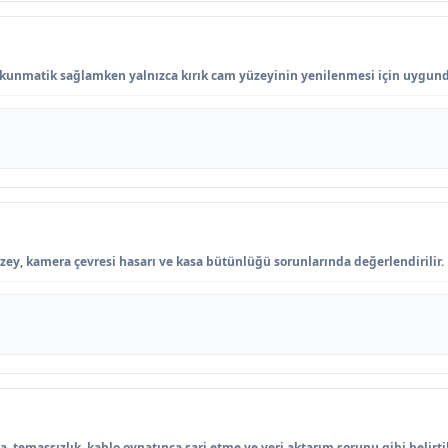
kunmatik sağlamken yalnızca kırık cam yüzeyinin yenilenmesi için uygund
zey, kamera çevresi hasarı ve kasa bütünlüğü sorunlarında değerlendirilir.
, temassızlık, kablo oynatınca şarj etme ve veri aktarım sorunu gibi belirti