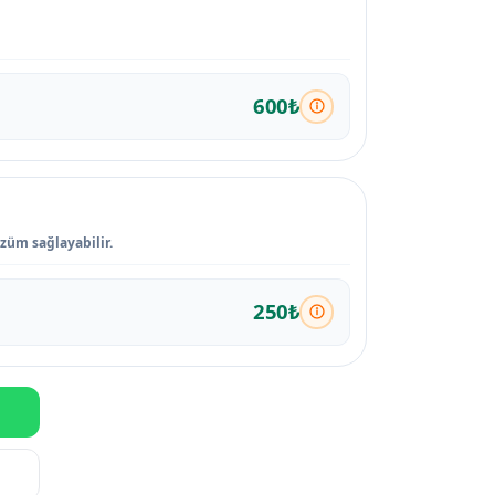
600₺
özüm sağlayabilir.
250₺