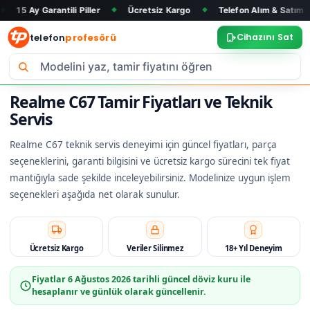
rantili Piller
Ücretsiz Kargo
Telefon Alım & Satım
Tüm M
◆
◆
◆
telefon
profesörü
Cihazını Sat
Realme C67 Tamir Fiyatları ve Teknik
Servis
Realme C67 teknik servis deneyimi için güncel fiyatları, parça
seçeneklerini, garanti bilgisini ve ücretsiz kargo sürecini tek fiyat
mantığıyla sade şekilde inceleyebilirsiniz. Modelinize uygun işlem
seçenekleri aşağıda net olarak sunulur.
Ücretsiz Kargo
Veriler Silinmez
18+ Yıl Deneyim
Fiyatlar
6 Ağustos 2026
tarihli güncel döviz kuru ile
hesaplanır ve günlük olarak güncellenir.