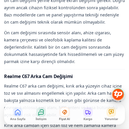
ön cam değişimi yerine komple ekran değişimi gerekir. Doğru
ayrım ancak cihazın fiziksel kontrolünden sonra yapılabilir.
Bazı modellerde cam ve panel yapıştırma tekniği nedeniyle
ön cam değişimi teknik olarak mümkün olmayabilir.
Ön cam değişimi sırasında sensör alanı, ahize ızgarası,
kamera çerçevesi ve oleofobik kaplama kalitesi de
değerlendirilir. Kaliteli bir ön cam değişimi sonrasında
dokunmatik hassasiyetinde fark hissedilmemeli ve cam yüzey
parmak izine karşı dirençli olmalıdır.
Realme C67 Arka Cam Değişimi
Realme C67 arka cam değişimi, kırık arka yüzeyin cihaz içine
toz ve sıvı almasını engellemek için yapılır. Arka cam hasarı ilk
bakışta yalnızca kozmetik bir sorun gibi görünse de kamera
çevresi, kablosuz şarj alanı, NFC anteni ve kasa bütünlüğü
açısından risk oluşturabilir.
Ana Sayfa
İletişim
Fiyat Al
Kargo
Yorumlar
Kırık arka camdan içeri sızan toz ve nem zamanla kamera