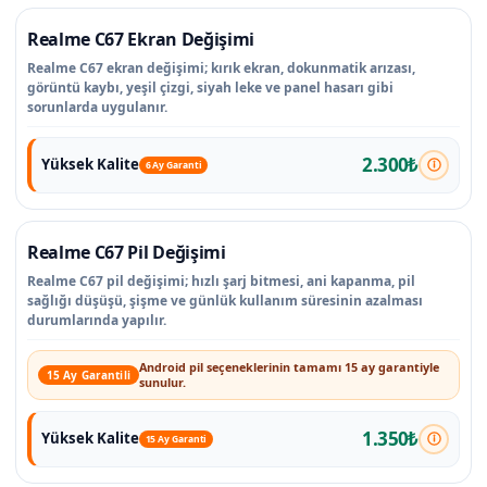
Realme C67 Ekran Değişimi
Realme C67 ekran değişimi; kırık ekran, dokunmatik arızası,
görüntü kaybı, yeşil çizgi, siyah leke ve panel hasarı gibi
sorunlarda uygulanır.
2.300₺
Yüksek Kalite
6 Ay Garanti
Realme C67 Pil Değişimi
Realme C67 pil değişimi; hızlı şarj bitmesi, ani kapanma, pil
sağlığı düşüşü, şişme ve günlük kullanım süresinin azalması
durumlarında yapılır.
Android pil seçeneklerinin tamamı 15 ay garantiyle
15 Ay Garantili
sunulur.
1.350₺
Yüksek Kalite
15 Ay Garanti