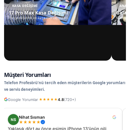
KASA DEĞIŞIMI
ANAKA
17 Pro Max Kasa Değişimi
Galax
Parça aktarımı ve kasa montaj süreci
Mikrosko
Müşteri Yorumları
Telefon Profesörü’nü tercih eden müşterilerin Google yorumları
ve servis deneyimleri.
Google Yorumlar
4.8
(720+)
·
★
★
★
★
★
Nihat Sısman
NS
★
★
★
★
★
Yaklaşık dört ay önce eşimin iPhone 13'ünün pili