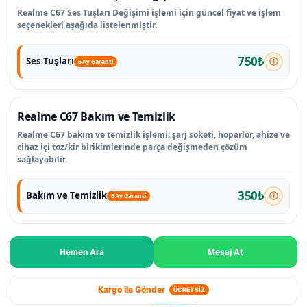
Realme C67 Ses Tuşları Değişimi işlemi için güncel fiyat ve işlem
seçenekleri aşağıda listelenmiştir.
750₺
Ses Tuşları
6 Ay Garanti
Realme C67 Bakım ve Temizlik
Realme C67 bakım ve temizlik işlemi; şarj soketi, hoparlör, ahize ve
cihaz içi toz/kir birikimlerinde parça değişmeden çözüm
sağlayabilir.
350₺
Bakım ve Temizlik
6 Ay Garanti
Hemen Ara
Mesaj At
Kargo ile Gönder
ÜCRETSİZ