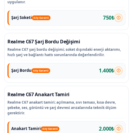
uygulanır.
750₺
Şarj Soketi
6 Ay Garanti
Realme C67 Şarj Bordu Değişimi
Realme C67 şarj bordu değişimi; soket dışındaki enerji aktarımı,
hızlı şarj ve bağlantı hattı sorunlarında değerlendirilir.
1.400₺
Şarj Bordu
6 Ay Garanti
Realme C67 Anakart Tamiri
Realme C67 anakart tamiri; açılmama, sıvı teması, kısa devre,
şebeke, ses, görüntü ve şarj devresi arızalarında teknik ölçüm
gerektirir.
2.000₺
Anakart Tamiri
6 Ay Garanti