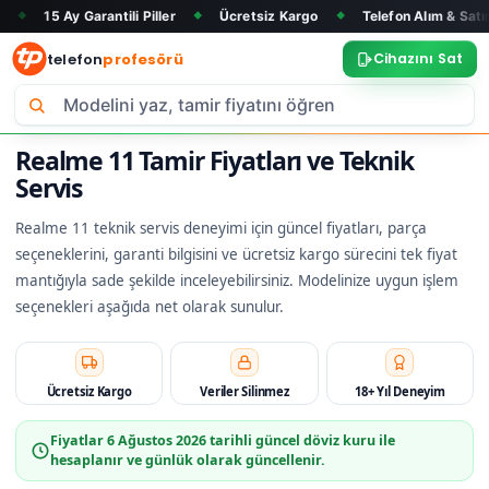
Garantili Piller
Ücretsiz Kargo
Telefon Alım & Satım
Tüm 
◆
◆
◆
telefon
profesörü
Cihazını Sat
Realme 11 Tamir Fiyatları ve Teknik
Servis
Realme 11 teknik servis deneyimi için güncel fiyatları, parça
seçeneklerini, garanti bilgisini ve ücretsiz kargo sürecini tek fiyat
mantığıyla sade şekilde inceleyebilirsiniz. Modelinize uygun işlem
seçenekleri aşağıda net olarak sunulur.
Ücretsiz Kargo
Veriler Silinmez
18+ Yıl Deneyim
Fiyatlar
6 Ağustos 2026
tarihli güncel döviz kuru ile
hesaplanır ve günlük olarak güncellenir.