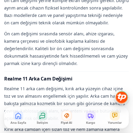
ön cam değişimi yerine komple ekran değişimi gerekir. Doğru
ayrım ancak cihazın fiziksel kontrolünden sonra yapılabilir.
Bazı modellerde cam ve panel yapıştırma tekniği nedeniyle
ön cam değişimi teknik olarak mümkün olmayabilir.
Ön cam değişimi sırasında sensör alanı, ahize ızgarası,
kamera çerçevesi ve oleofobik kaplama kalitesi de
değerlendirilir. Kaliteli bir ön cam değişimi sonrasında
dokunmatik hassasiyetinde fark hissedilmemeli ve cam yüzey
parmak izine karşı dirençli olmalıdır.
Realme 11 Arka Cam Değişimi
Realme 11 arka cam değişimi, kırık arka yüzeyin cihaz içine
toz ve sıvı almasını engellemek için yapılır. Arka cam hasarı ilk
bakışta yalnızca kozmetik bir sorun gibi görünse de kamera
çevresi, kablosuz şarj alanı, NFC anteni ve kasa bütünlüğü
açısından risk oluşturabilir.
Ana Sayfa
İletişim
Fiyat Al
Kargo
Yorumlar
Kırık arka camdan içeri sızan toz ve nem zamanla kamera