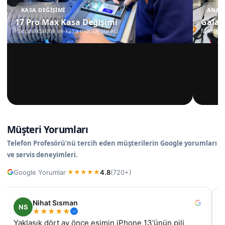
KASA DEĞIŞIMI
ANAKA
17 Pro Max Kasa Değişimi
Galax
Parça aktarımı ve kasa montaj süreci
Mikrosko
Müşteri Yorumları
Telefon Profesörü’nü tercih eden müşterilerin Google yorumları
ve servis deneyimleri.
Google Yorumlar
4.8
(720+)
·
★
★
★
★
★
Nihat Sısman
NS
★
★
★
★
★
Yaklaşık dört ay önce eşimin iPhone 13'ünün pili