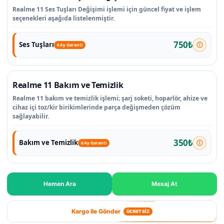
Realme 11 Ses Tuşları Değişimi işlemi için güncel fiyat ve işlem
seçenekleri aşağıda listelenmiştir.
750₺
Ses Tuşları
6 Ay Garanti
Realme 11 Bakım ve Temizlik
Realme 11 bakım ve temizlik işlemi; şarj soketi, hoparlör, ahize ve
cihaz içi toz/kir birikimlerinde parça değişmeden çözüm
sağlayabilir.
350₺
Bakım ve Temizlik
6 Ay Garanti
Hemen Ara
Mesaj At
Kargo ile Gönder
ÜCRETSİZ