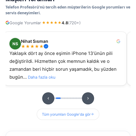
Telefon Profesörü’nü tercih eden müşterilerin Google yorumları ve
servis deneyimleri.
Google Yorumlar
4.8
(720+)
·
★
★
★
★
★
Nihat Sısman
NS
★
★
★
★
★
Yaklaşık dört ay önce eşimin iPhone 13'ünün pili
s
değiştirildi. Hizmetten çok memnun kaldık ve o
ki g
zamandan beri hiçbir sorun yaşamadık, bu yüzden
s
bugün…
Daha fazla oku
D
Tüm yorumları Google'da gör