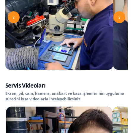
‹
›
Servis Videoları
Ekran, pil, cam, kamera, anakart ve kasa işlemlerinin uygulama
sürecini kısa videolarla inceleyebilirsiniz.