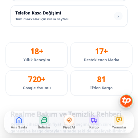
Telefon Kasa Değişimi
Tüm markalar için işlem sayfası
18+
17+
Yıllık Deneyim
Desteklenen Marka
720+
81
Google Yorumu
İl'den Kargo
Realme Bakım ve Temizlik Rehberi
Realme cihazınız için fiyat, parça seçimi, işlem süreci,
Ana Sayfa
İletişim
Fiyat Al
Kargo
Yorumlar
garanti ve kargo detaylarını sade şekilde inceleyebilirsiniz.