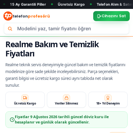
 Garantili Piller
Ücretsiz Kargo
Telefon Alım & Satım
Tüm
◆
◆
◆
telefon
profesörü
Cihazını Sat
Realme Bakım ve Temizlik
Fiyatları
Realme teknik servis deneyimiyle güncel bakım ve temizlik fiyatlarını
modelinize göre sade şekilde inceleyebilirsiniz. Parça seçenekleri,
garanti bilgisi ve ücretsiz kargo süreci aynı tabloda net olarak
sunulur.
Ücretsiz Kargo
Veriler Silinmez
18+ Yıl Deneyim
Fiyatlar
9 Ağustos 2026
tarihli güncel döviz kuru ile
hesaplanır ve günlük olarak güncellenir.