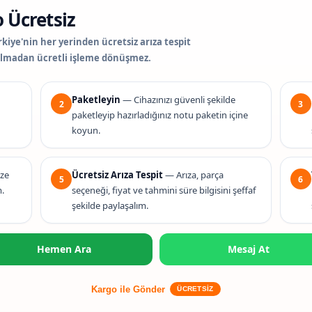
 Ücretsiz
kiye'nin her yerinden ücretsiz arıza tespit
 olmadan ücretli işleme dönüşmez.
Paketleyin
— Cihazınızı güvenli şekilde
2
3
paketleyip hazırladığınız notu paketin içine
koyun.
ize
Ücretsiz Arıza Tespit
— Arıza, parça
5
6
m.
seçeneği, fiyat ve tahmini süre bilgisini şeffaf
şekilde paylaşalım.
Hemen Ara
Mesaj At
Kargo ile Gönder
ÜCRETSİZ