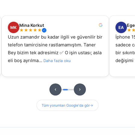
Mina Korkut
Ege
MK
EA
★
★
★
★
★
★
Uzun zamandır bu kadar ilgili ve güvenilir bir
İphone 15
telefon tamircisine rastlamamıştım. Taner
sadece c
Bey bizim tek adresimiz ✅ O işin ustası; asla
bir sıkın
eli boş ayrılma…
değişimi
Daha fazla oku
Tüm yorumları Google'da gör