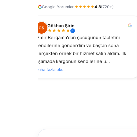
Google Yorumlar
4.8
(720+)
·
★
★
★
★
★
Gökhan Şirin
GŞ
★
★
★
★
★
i için
İzmir Bergama'dan çocuğunun tabletini
kendilerine gönderdim ve baştan sona
ma burada
gerçekten örnek bir hizmet satın aldım. İlk
aşamada kargonun kendilerine u…
zla oku
Daha fazla oku