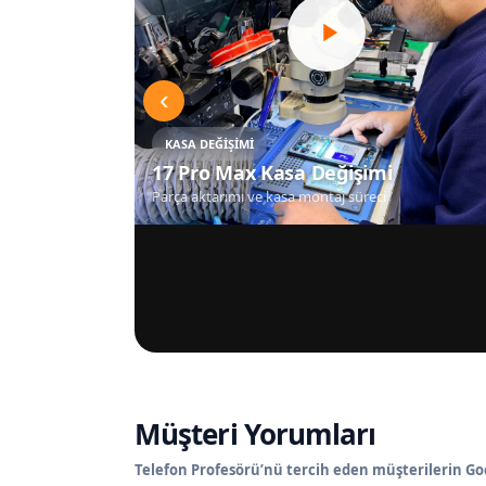
‹
KASA DEĞIŞIMI
17 Pro Max Kasa Değişimi
Parça aktarımı ve kasa montaj süreci
Müşteri Yorumları
Telefon Profesörü’nü tercih eden müşterilerin Goo