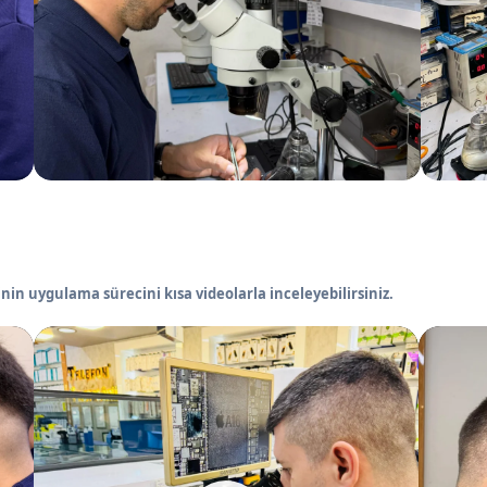
nin uygulama sürecini kısa videolarla inceleyebilirsiniz.