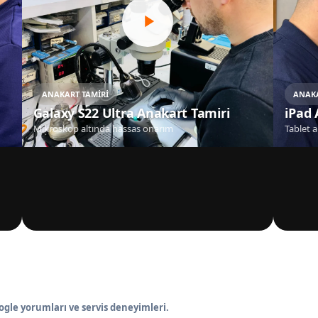
ANAKART TAMIRI
ANAKA
Galaxy S22 Ultra Anakart Tamiri
iPad 
Mikroskop altında hassas onarım
Tablet 
gle yorumları ve servis deneyimleri.