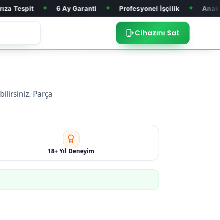
6 Ay Garanti
Profesyonel İşçilik
Anakart Tamiri
◆
◆
◆
◆
Cihazını Sat
lirsiniz. Parça
18+ Yıl Deneyim