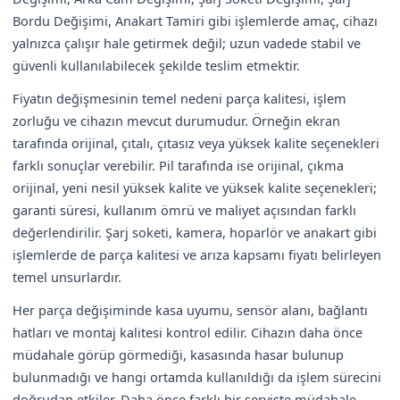
Bordu Değişimi, Anakart Tamiri gibi işlemlerde amaç, cihazı
yalnızca çalışır hale getirmek değil; uzun vadede stabil ve
güvenli kullanılabilecek şekilde teslim etmektir.
Fiyatın değişmesinin temel nedeni parça kalitesi, işlem
zorluğu ve cihazın mevcut durumudur. Örneğin ekran
tarafında orijinal, çıtalı, çıtasız veya yüksek kalite seçenekleri
farklı sonuçlar verebilir. Pil tarafında ise orijinal, çıkma
orijinal, yeni nesil yüksek kalite ve yüksek kalite seçenekleri;
garanti süresi, kullanım ömrü ve maliyet açısından farklı
değerlendirilir. Şarj soketi, kamera, hoparlör ve anakart gibi
işlemlerde de parça kalitesi ve arıza kapsamı fiyatı belirleyen
temel unsurlardır.
Her parça değişiminde kasa uyumu, sensör alanı, bağlantı
hatları ve montaj kalitesi kontrol edilir. Cihazın daha önce
müdahale görüp görmediği, kasasında hasar bulunup
bulunmadığı ve hangi ortamda kullanıldığı da işlem sürecini
doğrudan etkiler. Daha önce farklı bir serviste müdahale