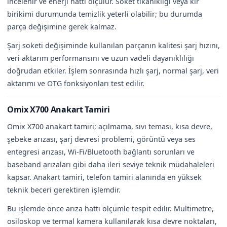
incelenir ve enerji hattı ölçülür. Soket tıkanıklığı veya kir
birikimi durumunda temizlik yeterli olabilir; bu durumda
parça değişimine gerek kalmaz.
Şarj soketi değişiminde kullanılan parçanın kalitesi şarj hızını,
veri aktarım performansını ve uzun vadeli dayanıklılığı
doğrudan etkiler. İşlem sonrasında hızlı şarj, normal şarj, veri
aktarımı ve OTG fonksiyonları test edilir.
Omix X700 Anakart Tamiri
Omix X700 anakart tamiri; açılmama, sıvı teması, kısa devre,
şebeke arızası, şarj devresi problemi, görüntü veya ses
entegresi arızası, Wi-Fi/Bluetooth bağlantı sorunları ve
baseband arızaları gibi daha ileri seviye teknik müdahaleleri
kapsar. Anakart tamiri, telefon tamiri alanında en yüksek
teknik beceri gerektiren işlemdir.
Bu işlemde önce arıza hattı ölçümle tespit edilir. Multimetre,
osiloskop ve termal kamera kullanılarak kısa devre noktaları,