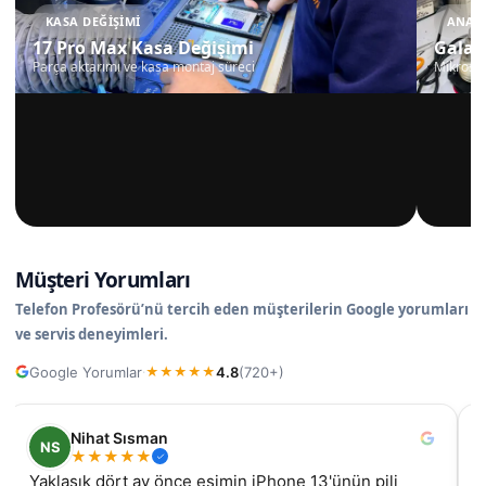
KASA DEĞIŞIMI
ANAKA
17 Pro Max Kasa Değişimi
Galax
Parça aktarımı ve kasa montaj süreci
Mikrosko
Müşteri Yorumları
Telefon Profesörü’nü tercih eden müşterilerin Google yorumları
ve servis deneyimleri.
Google Yorumlar
4.8
(720+)
·
★
★
★
★
★
Nilüfer
N
★
★
★
★
★
samsung galaxy A55 ekran değişimi için geldim, iyi ki
İz