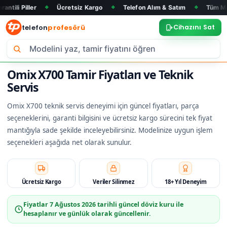
Ücretsiz Kargo
Telefon Alım & Satım
Tüm Marka ve Model
◆
◆
◆
telefon
profesörü
Cihazını Sat
Omix X700 Tamir Fiyatları ve Teknik
Servis
Omix X700 teknik servis deneyimi için güncel fiyatları, parça
seçeneklerini, garanti bilgisini ve ücretsiz kargo sürecini tek fiyat
mantığıyla sade şekilde inceleyebilirsiniz. Modelinize uygun işlem
seçenekleri aşağıda net olarak sunulur.
Ücretsiz Kargo
Veriler Silinmez
18+ Yıl Deneyim
Fiyatlar
7 Ağustos 2026
tarihli güncel döviz kuru ile
hesaplanır ve günlük olarak güncellenir.