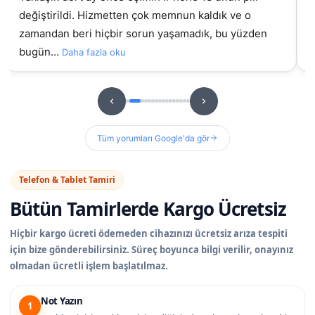
gelmiştim daha önce başka yerde yaptırmıştım
g
sorunluydu ama burada orijinal ekran takıldıydı, t…
hizme
u
Daha fazla oku
Tüm yorumları Google'da gör
Telefon & Tablet Tamiri
Bütün Tamirlerde
Kargo Ücretsiz
Hiçbir kargo ücreti ödemeden cihazınızı ücretsiz arıza tespiti
için bize gönderebilirsiniz. Süreç boyunca bilgi verilir, onayınız
olmadan ücretli işlem başlatılmaz.
Not Yazın
1