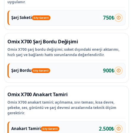
uygulanır.
750₺
Şarj Soketi
6 Ay Garanti
Omix X700 Şarj Bordu Değişimi
Omix X700 şarj bordu değişimi; soket dışındaki enerji aktarımı,
hızlı şarj ve bağlantı hattı sorunlarında değerlendirilir.
900₺
Şarj Bordu
6 Ay Garanti
Omix X700 Anakart Tamiri
Omix X700 anakart tamiri; açılmama, sıvı teması, kısa devre,
şebeke, ses, görüntü ve şarj devresi arızalarında teknik ölçüm
gerektirir.
2.500₺
Anakart Tamiri
6 Ay Garanti