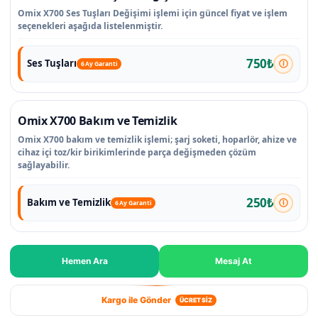
Omix X700 Ses Tuşları Değişimi işlemi için güncel fiyat ve işlem
seçenekleri aşağıda listelenmiştir.
750₺
Ses Tuşları
6 Ay Garanti
Omix X700 Bakım ve Temizlik
Omix X700 bakım ve temizlik işlemi; şarj soketi, hoparlör, ahize ve
cihaz içi toz/kir birikimlerinde parça değişmeden çözüm
sağlayabilir.
250₺
Bakım ve Temizlik
6 Ay Garanti
Hemen Ara
Mesaj At
Kargo ile Gönder
ÜCRETSİZ