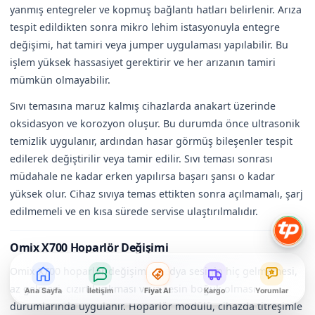
yanmış entegreler ve kopmuş bağlantı hatları belirlenir. Arıza
tespit edildikten sonra mikro lehim istasyonuyla entegre
değişimi, hat tamiri veya jumper uygulaması yapılabilir. Bu
işlem yüksek hassasiyet gerektirir ve her arızanın tamiri
mümkün olmayabilir.
Sıvı temasına maruz kalmış cihazlarda anakart üzerinde
oksidasyon ve korozyon oluşur. Bu durumda önce ultrasonik
temizlik uygulanır, ardından hasar görmüş bileşenler tespit
edilerek değiştirilir veya tamir edilir. Sıvı teması sonrası
müdahale ne kadar erken yapılırsa başarı şansı o kadar
yüksek olur. Cihaz sıvıya temas ettikten sonra açılmamalı, şarj
edilmemeli ve en kısa sürede servise ulaştırılmalıdır.
Omix X700 Hoparlör Değişimi
Omix X700 hoparlör değişimi; medya sesinin hiç gelmemesi,
az gelmesi, cızırtılı çıkması veya sesin boğuk olması
Ana Sayfa
İletişim
Fiyat Al
Kargo
Yorumlar
durumlarında uygulanır. Hoparlör modülü, cihazda titreşimle