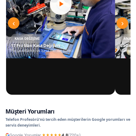
‹
›
KASA DEĞIŞIMI
ANAKAR
17 Pro Max Kasa Değişimi
Galaxy S
Parça aktarımı ve kasa montaj süreci
Mikrosko
Müşteri Yorumları
Telefon Profesörü’nü tercih eden müşterilerin Google yorumları ve
servis deneyimleri.
Google Yorumlar
4.8
(720+)
·
★
★
★
★
★