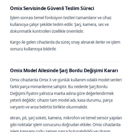
Omix Servisinde Güvenli Teslim Süreci
İşlem sonrası temel fonksiyon testleri tamamlanır ve cihaz
kullanıcıya çalışır şekilde teslim edilir. Şarj, kamera, ses ve
dokunmatik kontrolleri özellikle önemlidir.
Kargo ile gelen cihazlarda da süreç onay alınarak ilerler ve işlem
sonucu kullanıcıya bildirilir.
Omix Model Ailesinde Şarj Bordu Değişimi Kararı
Omix cihazlarda Omix X ve günlük kullanım odaklı model serileri
farklı parça mimarilerine sahiptir. Bu nedenle Şarj Bordu
Değişimi fiyatını yalnızca marka adına göre değerlendirmek
yeterli değildir; cihazın tam model adı, kasa durumu, parça
varyantı ve arıza belirtisi birlikte okunmalıdır.
ekran, pil, şarj soketi, kamera, mikrofon ve temel sensör yapıları
gibi noktalar işlem sonucunu doğrudan etkiler. Omix cihazlarda
işlem kapsamı çoğu zaman parça bulunabilirliği ve cihazın