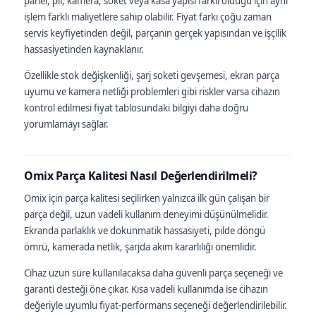
panel, pil, kamera, soket veya kasa yapısı farklı olduğu için aynı
işlem farklı maliyetlere sahip olabilir. Fiyat farkı çoğu zaman
servis keyfiyetinden değil, parçanın gerçek yapısından ve işçilik
hassasiyetinden kaynaklanır.
Özellikle stok değişkenliği, şarj soketi gevşemesi, ekran parça
uyumu ve kamera netliği problemleri gibi riskler varsa cihazın
kontrol edilmesi fiyat tablosundaki bilgiyi daha doğru
yorumlamayı sağlar.
Omix Parça Kalitesi Nasıl Değerlendirilmeli?
Omix için parça kalitesi seçilirken yalnızca ilk gün çalışan bir
parça değil, uzun vadeli kullanım deneyimi düşünülmelidir.
Ekranda parlaklık ve dokunmatik hassasiyeti, pilde döngü
ömrü, kamerada netlik, şarjda akım kararlılığı önemlidir.
Cihaz uzun süre kullanılacaksa daha güvenli parça seçeneği ve
garanti desteği öne çıkar. Kısa vadeli kullanımda ise cihazın
değeriyle uyumlu fiyat-performans seçeneği değerlendirilebilir.