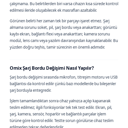
çalışmama. Bu belirtilerden biri varsa cihazın kısa sürede kontrol
edilmesi ileride oluşabilecek ek masrafları azaltabilir.
Görünen belirti her zaman tek bir parçayı işaret etmez. Şarj
almama sorunu soket, pil, şarj bordu veya anakarttan; görüntü
kaybı ekran, bağlantı flexi veya anakarttan; kamera sorunu
modül, lens camı veya yazılım davranışından kaynaklanabilir. Bu
yüzden doğru teşhis, tamir sürecinin en önemli adımıdır.
Omix Şarj Bordu Değişimi Nasıl Yapılır?
Şarj bordu değişimi sırasında mikrofon, titreşim motoru ve USB
bağlantısı da kontrol edilir çünkü bazı modellerde bu bileşenler
şarj borduyla entegredir.
İşlem tamamlandıktan sonra cihaz yalnızca açılıp kapanarak
teslim edilmez; ilgili fonksiyonlar tek tek test edilir. Ekran, pil,
şarj, kamera, sensör, hoparlör ve bağlantılı parçalar işlem
türüne göre kontrol edilir. Testte sorun görülürse cihaz teslim
edilmeden tekrar değerlendirilir.