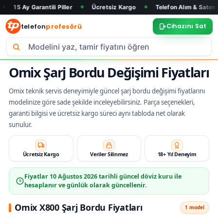
arantili Piller
Ücretsiz Kargo
Telefon Alım & Satım
Tüm 
◆
◆
◆
telefon
profesörü
Cihazını Sat
Omix Şarj Bordu Değişimi Fiyatları
Omix teknik servis deneyimiyle güncel şarj bordu değişimi fiyatlarını
modelinize göre sade şekilde inceleyebilirsiniz. Parça seçenekleri,
garanti bilgisi ve ücretsiz kargo süreci aynı tabloda net olarak
sunulur.
Ücretsiz Kargo
Veriler Silinmez
18+ Yıl Deneyim
Fiyatlar
10 Ağustos 2026
tarihli güncel döviz kuru ile
hesaplanır ve günlük olarak güncellenir.
Omix X800 Şarj Bordu Fiyatları
1 model