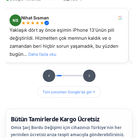
Nihat Sısman
NS
★
★
★
★
★
Yaklaşık dört ay önce eşimin iPhone 13'ünün pili
s
değiştirildi. Hizmetten çok memnun kaldık ve o
ki g
zamandan beri hiçbir sorun yaşamadık, bu yüzden
s
bugün…
Daha fazla oku
D
Tüm yorumları Google'da gör
Bütün Tamirlerde Kargo Ücretsiz
Omix Şarj Bordu Değişimi için cihazınızı Türkiye'nin her
yerinden ücretsiz arıza tespit amacıyla gönderebilirsiniz.