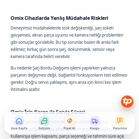
Omix Cihazlarda Yanlış Müdahale Riskleri
Deneyimsiz müdahalelerde stok değişkenliği, şarj soketi
gevşemesi, ekran parça uyumu ve kamera netliği problemleri
gibi sonuçlar görülebilir. Bu tip sorunlar bazen ilk anda fark
edilmez; birkaç gün sonra şarj, dokunmatik, sensör veya
kamera tarafında belirti verebilir.
Bu nedenle Şarj Bordu Değişimi işlemi yapılırken yalnızca
parçanın değişmesi değil, bağlantılı fonksiyonların test edilmesi
gerekir. Doğru servis yaklaşımı, aynı arıza için ikinci kez işlem
ihtimalini azaltır.
Omix İçin Kargo ile Servis Süreci
Türkiye genelinden gönderilen Omix cihazlarda süreç, cihaz
Ana Sayfa
İletişim
Fiyat Al
Kargo
Yorumlar
servise ulaştığında kayıt altına alınır ve arıza tespitiyle başlar.
Kullanıcıya işlem kapsamı, parça seçeneği ve tahmini süre açık