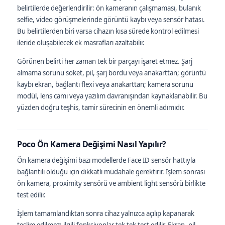
belirtilerde değerlendirilir: ön kameranın çalışmaması, bulanık
selfie, video görüşmelerinde görüntü kaybı veya sensör hatası.
Bu belirtilerden biri varsa cihazın kısa sürede kontrol edilmesi
ileride oluşabilecek ek masrafları azaltabilir.
Görünen belirti her zaman tek bir parçayı işaret etmez. Şarj
almama sorunu soket, pil, şarj bordu veya anakarttan; görüntü
kaybı ekran, bağlantı flexi veya anakarttan; kamera sorunu
modül, lens camı veya yazılım davranışından kaynaklanabilir. Bu
yüzden doğru teşhis, tamir sürecinin en önemli adımıdır.
Poco Ön Kamera Değişimi Nasıl Yapılır?
Ön kamera değişimi bazı modellerde Face ID sensör hattıyla
bağlantılı olduğu için dikkatli müdahale gerektirir. İşlem sonrası
ön kamera, proximity sensörü ve ambient light sensörü birlikte
test edilir.
İşlem tamamlandıktan sonra cihaz yalnızca açılıp kapanarak
teslim edilmez; ilgili fonksiyonlar tek tek test edilir. Ekran, pil,