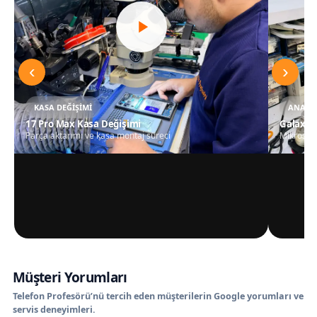
‹
›
KASA DEĞIŞIMI
ANAKAR
17 Pro Max Kasa Değişimi
Galaxy S
Parça aktarımı ve kasa montaj süreci
Mikrosko
Müşteri Yorumları
Telefon Profesörü’nü tercih eden müşterilerin Google yorumları ve
servis deneyimleri.