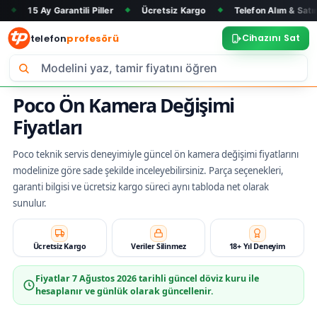
 Garantili Piller
Ücretsiz Kargo
Telefon Alım & Satım
Tüm
◆
◆
◆
telefon
profesörü
Cihazını Sat
Poco Ön Kamera Değişimi
Fiyatları
Poco teknik servis deneyimiyle güncel ön kamera değişimi fiyatlarını
modelinize göre sade şekilde inceleyebilirsiniz. Parça seçenekleri,
garanti bilgisi ve ücretsiz kargo süreci aynı tabloda net olarak
sunulur.
Ücretsiz Kargo
Veriler Silinmez
18+ Yıl Deneyim
Fiyatlar
7 Ağustos 2026
tarihli güncel döviz kuru ile
hesaplanır ve günlük olarak güncellenir.