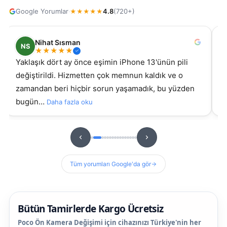
Google Yorumlar
4.8
(720+)
·
★
★
★
★
★
Nihat Sısman
NS
★
★
★
★
★
Yaklaşık dört ay önce eşimin iPhone 13'ünün pili
s
değiştirildi. Hizmetten çok memnun kaldık ve o
ki g
zamandan beri hiçbir sorun yaşamadık, bu yüzden
s
bugün…
Daha fazla oku
D
Tüm yorumları Google'da gör
Bütün Tamirlerde Kargo Ücretsiz
Poco Ön Kamera Değişimi için cihazınızı Türkiye'nin her