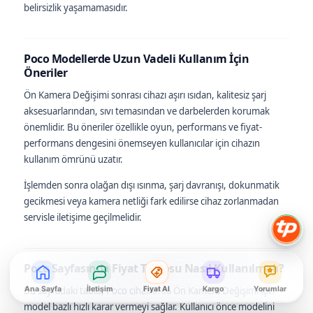
belirsizlik yaşamamasıdır.
Poco Modellerde Uzun Vadeli Kullanım İçin
Öneriler
Ön Kamera Değişimi sonrası cihazı aşırı ısıdan, kalitesiz şarj
aksesuarlarından, sıvı temasından ve darbelerden korumak
önemlidir. Bu öneriler özellikle oyun, performans ve fiyat-
performans dengesini önemseyen kullanıcılar için cihazın
kullanım ömrünü uzatır.
İşlemden sonra olağan dışı ısınma, şarj davranışı, dokunmatik
gecikmesi veya kamera netliği fark edilirse cihaz zorlanmadan
servisle iletişime geçilmelidir.
Poco Sayfasında Fiyat Tablosu Nasıl Kullanılmalı?
Bu sayfadaki tablo, Poco cihazlarda Ön Kamera Değişimi için
Ana Sayfa
İletişim
Fiyat Al
Kargo
Yorumlar
model bazlı hızlı karar vermeyi sağlar. Kullanıcı önce modelini