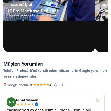
KASA DEĞIŞIMI
ANAKA
17 Pro Max Kasa Değişimi
Galax
Parça aktarımı ve kasa montaj süreci
Mikrosko
Müşteri Yorumları
Telefon Profesörü’nü tercih eden müşterilerin Google yorumları
ve servis deneyimleri.
Google Yorumlar
4.8
(720+)
·
★
★
★
★
★
Nihat Sısman
NS
★
★
★
★
★
Yaklaşık dört ay önce eşimin iPhone 13'ünün pili