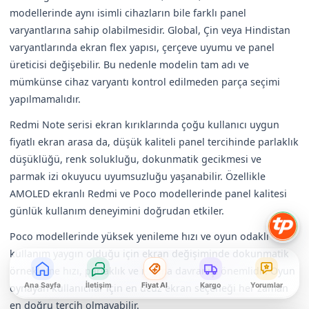
modellerinde aynı isimli cihazların bile farklı panel
varyantlarına sahip olabilmesidir. Global, Çin veya Hindistan
varyantlarında ekran flex yapısı, çerçeve uyumu ve panel
üreticisi değişebilir. Bu nedenle modelin tam adı ve
mümkünse cihaz varyantı kontrol edilmeden parça seçimi
yapılmamalıdır.
Redmi Note serisi ekran kırıklarında çoğu kullanıcı uygun
fiyatlı ekran arasa da, düşük kaliteli panel tercihinde parlaklık
düşüklüğü, renk solukluğu, dokunmatik gecikmesi ve
parmak izi okuyucu uyumsuzluğu yaşanabilir. Özellikle
AMOLED ekranlı Redmi ve Poco modellerinde panel kalitesi
günlük kullanım deneyimini doğrudan etkiler.
Poco modellerinde yüksek yenileme hızı ve oyun odaklı
kullanım yaygın olduğu için ekran değişiminde dokunmatik
örnekleme hızı, parlaklık ve ısınma davranışı önemlidir. Oyun
Ana Sayfa
İletişim
Fiyat Al
Kargo
Yorumlar
oynayan kullanıcılar için en ucuz ekran seçeneği her zaman
en doğru tercih olmayabilir.