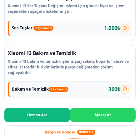
Xiaomi 13 Ses Tuşları Değişimi işlemi için güncel fiyat ve işlem
seçenekleri aşağıda listelenmiştir.
1.000₺
Ses Tuşları
6 Ay Garanti
Xiaomi 13 Bakım ve Temizlik
Xiaomi 13 bakım ve temizlik işlemi; şarj soketi, hoparlör, ahize ve
cihaz içi toz/kir birikimlerinde parça değişmeden çözüm
sağlayabilir.
300₺
Bakım ve Temizlik
6 Ay Garanti
Hemen Ara
Mesaj At
Kargo ile Gönder
ÜCRETSİZ