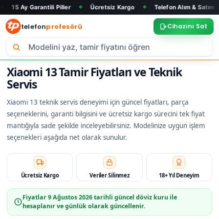
rantili Piller
Ücretsiz Kargo
Telefon Alım & Satım
Tüm M
◆
◆
◆
telefon
profesörü
Cihazını Sat
Xiaomi 13 Tamir Fiyatları ve Teknik
Servis
Xiaomi 13 teknik servis deneyimi için güncel fiyatları, parça
seçeneklerini, garanti bilgisini ve ücretsiz kargo sürecini tek fiyat
mantığıyla sade şekilde inceleyebilirsiniz. Modelinize uygun işlem
seçenekleri aşağıda net olarak sunulur.
Ücretsiz Kargo
Veriler Silinmez
18+ Yıl Deneyim
Fiyatlar
9 Ağustos 2026
tarihli güncel döviz kuru ile
hesaplanır ve günlük olarak güncellenir.