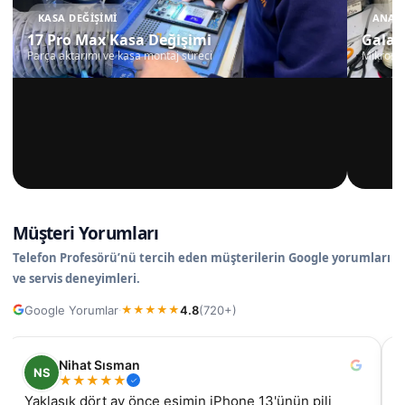
KASA DEĞIŞIMI
ANAKA
17 Pro Max Kasa Değişimi
Galax
Parça aktarımı ve kasa montaj süreci
Mikrosko
Müşteri Yorumları
Telefon Profesörü’nü tercih eden müşterilerin Google yorumları
ve servis deneyimleri.
Google Yorumlar
4.8
(720+)
·
★
★
★
★
★
Nihat Sısman
NS
★
★
★
★
★
Yaklaşık dört ay önce eşimin iPhone 13'ünün pili