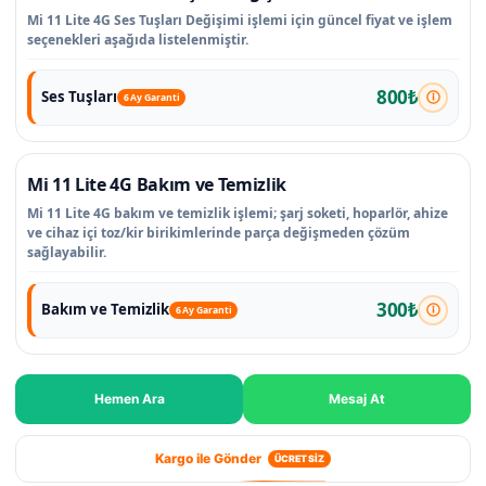
Mi 11 Lite 4G Ses Tuşları Değişimi işlemi için güncel fiyat ve işlem
seçenekleri aşağıda listelenmiştir.
800₺
Ses Tuşları
6 Ay Garanti
Mi 11 Lite 4G Bakım ve Temizlik
Mi 11 Lite 4G bakım ve temizlik işlemi; şarj soketi, hoparlör, ahize
ve cihaz içi toz/kir birikimlerinde parça değişmeden çözüm
sağlayabilir.
300₺
Bakım ve Temizlik
6 Ay Garanti
Hemen Ara
Mesaj At
Kargo ile Gönder
ÜCRETSİZ