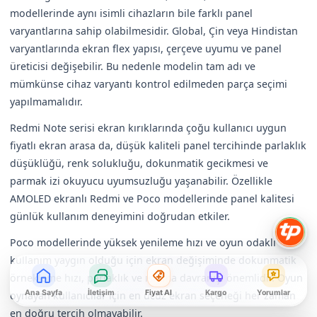
modellerinde aynı isimli cihazların bile farklı panel
varyantlarına sahip olabilmesidir. Global, Çin veya Hindistan
varyantlarında ekran flex yapısı, çerçeve uyumu ve panel
üreticisi değişebilir. Bu nedenle modelin tam adı ve
mümkünse cihaz varyantı kontrol edilmeden parça seçimi
yapılmamalıdır.
Redmi Note serisi ekran kırıklarında çoğu kullanıcı uygun
fiyatlı ekran arasa da, düşük kaliteli panel tercihinde parlaklık
düşüklüğü, renk solukluğu, dokunmatik gecikmesi ve
parmak izi okuyucu uyumsuzluğu yaşanabilir. Özellikle
AMOLED ekranlı Redmi ve Poco modellerinde panel kalitesi
günlük kullanım deneyimini doğrudan etkiler.
Poco modellerinde yüksek yenileme hızı ve oyun odaklı
kullanım yaygın olduğu için ekran değişiminde dokunmatik
örnekleme hızı, parlaklık ve ısınma davranışı önemlidir. Oyun
Ana Sayfa
İletişim
Fiyat Al
Kargo
Yorumlar
oynayan kullanıcılar için en ucuz ekran seçeneği her zaman
en doğru tercih olmayabilir.