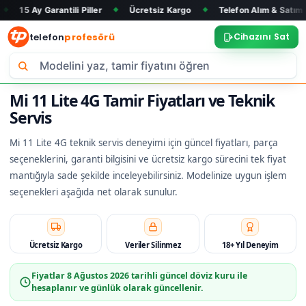
arantili Piller
Ücretsiz Kargo
Telefon Alım & Satım
Tüm M
◆
◆
◆
telefon
profesörü
Cihazını Sat
Mi 11 Lite 4G Tamir Fiyatları ve Teknik
Servis
Mi 11 Lite 4G teknik servis deneyimi için güncel fiyatları, parça
seçeneklerini, garanti bilgisini ve ücretsiz kargo sürecini tek fiyat
mantığıyla sade şekilde inceleyebilirsiniz. Modelinize uygun işlem
seçenekleri aşağıda net olarak sunulur.
Ücretsiz Kargo
Veriler Silinmez
18+ Yıl Deneyim
Fiyatlar
8 Ağustos 2026
tarihli güncel döviz kuru ile
hesaplanır ve günlük olarak güncellenir.