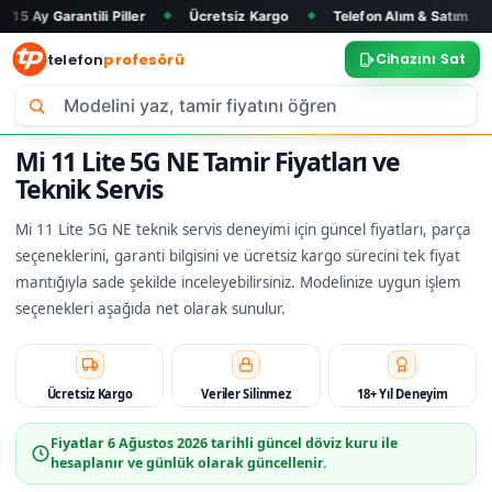
ntili Piller
Ücretsiz Kargo
Telefon Alım & Satım
Tüm Mar
◆
◆
◆
telefon
profesörü
Cihazını Sat
Mi 11 Lite 5G NE Tamir Fiyatları ve
Teknik Servis
Mi 11 Lite 5G NE teknik servis deneyimi için güncel fiyatları, parça
seçeneklerini, garanti bilgisini ve ücretsiz kargo sürecini tek fiyat
mantığıyla sade şekilde inceleyebilirsiniz. Modelinize uygun işlem
seçenekleri aşağıda net olarak sunulur.
Ücretsiz Kargo
Veriler Silinmez
18+ Yıl Deneyim
Fiyatlar
6 Ağustos 2026
tarihli güncel döviz kuru ile
hesaplanır ve günlük olarak güncellenir.