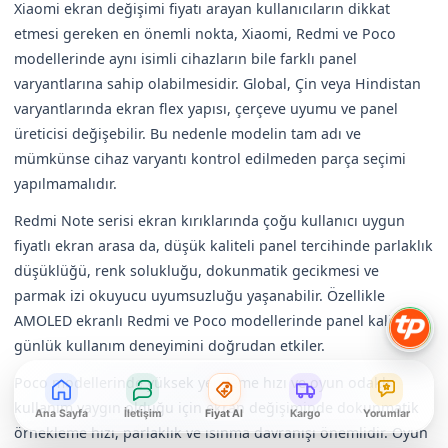
Xiaomi ekran değişimi fiyatı arayan kullanıcıların dikkat
etmesi gereken en önemli nokta, Xiaomi, Redmi ve Poco
modellerinde aynı isimli cihazların bile farklı panel
varyantlarına sahip olabilmesidir. Global, Çin veya Hindistan
varyantlarında ekran flex yapısı, çerçeve uyumu ve panel
üreticisi değişebilir. Bu nedenle modelin tam adı ve
mümkünse cihaz varyantı kontrol edilmeden parça seçimi
yapılmamalıdır.
Redmi Note serisi ekran kırıklarında çoğu kullanıcı uygun
fiyatlı ekran arasa da, düşük kaliteli panel tercihinde parlaklık
düşüklüğü, renk solukluğu, dokunmatik gecikmesi ve
parmak izi okuyucu uyumsuzluğu yaşanabilir. Özellikle
AMOLED ekranlı Redmi ve Poco modellerinde panel kalitesi
günlük kullanım deneyimini doğrudan etkiler.
Poco modellerinde yüksek yenileme hızı ve oyun odaklı
kullanım yaygın olduğu için ekran değişiminde dokunmatik
Ana Sayfa
İletişim
Fiyat Al
Kargo
Yorumlar
örnekleme hızı, parlaklık ve ısınma davranışı önemlidir. Oyun