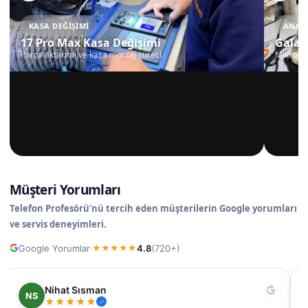
KASA DEĞIŞIMI
ANAKA
17 Pro Max Kasa Değişimi
Galax
Parça aktarımı ve kasa montaj süreci
Mikrosko
Müşteri Yorumları
Telefon Profesörü’nü tercih eden müşterilerin Google yorumları
ve servis deneyimleri.
Google Yorumlar
4.8
(720+)
·
★
★
★
★
★
Nihat Sısman
NS
★
★
★
★
★