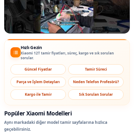
Hızlı Gezin
Xiaomi 12T tamir fiyatları, süreç, kargo ve sık sorulan
sorular.
Güncel Fiyatlar
Tamir Süreci
Parça ve İşlem Detayları
Neden Telefon Profesörü?
Kargo ile Tamir
Sık Sorulan Sorular
Popüler Xiaomi Modelleri
Aynı markadaki diğer model tamir sayfalarına hızlıca
geçebilirsiniz.