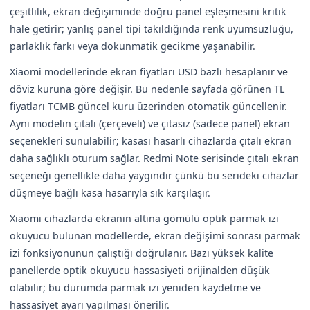
çeşitlilik, ekran değişiminde doğru panel eşleşmesini kritik
hale getirir; yanlış panel tipi takıldığında renk uyumsuzluğu,
parlaklık farkı veya dokunmatik gecikme yaşanabilir.
Xiaomi modellerinde ekran fiyatları USD bazlı hesaplanır ve
döviz kuruna göre değişir. Bu nedenle sayfada görünen TL
fiyatları TCMB güncel kuru üzerinden otomatik güncellenir.
Aynı modelin çıtalı (çerçeveli) ve çıtasız (sadece panel) ekran
seçenekleri sunulabilir; kasası hasarlı cihazlarda çıtalı ekran
daha sağlıklı oturum sağlar. Redmi Note serisinde çıtalı ekran
seçeneği genellikle daha yaygındır çünkü bu serideki cihazlar
düşmeye bağlı kasa hasarıyla sık karşılaşır.
Xiaomi cihazlarda ekranın altına gömülü optik parmak izi
okuyucu bulunan modellerde, ekran değişimi sonrası parmak
izi fonksiyonunun çalıştığı doğrulanır. Bazı yüksek kalite
panellerde optik okuyucu hassasiyeti orijinalden düşük
olabilir; bu durumda parmak izi yeniden kaydetme ve
hassasiyet ayarı yapılması önerilir.