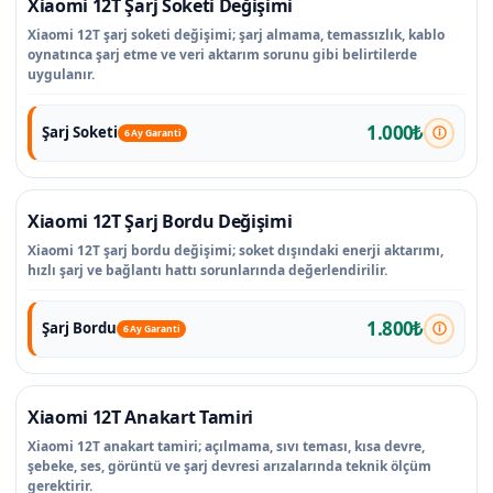
Xiaomi 12T Şarj Soketi Değişimi
Xiaomi 12T şarj soketi değişimi; şarj almama, temassızlık, kablo
oynatınca şarj etme ve veri aktarım sorunu gibi belirtilerde
uygulanır.
1.000₺
Şarj Soketi
6 Ay Garanti
Xiaomi 12T Şarj Bordu Değişimi
Xiaomi 12T şarj bordu değişimi; soket dışındaki enerji aktarımı,
hızlı şarj ve bağlantı hattı sorunlarında değerlendirilir.
1.800₺
Şarj Bordu
6 Ay Garanti
Xiaomi 12T Anakart Tamiri
Xiaomi 12T anakart tamiri; açılmama, sıvı teması, kısa devre,
şebeke, ses, görüntü ve şarj devresi arızalarında teknik ölçüm
gerektirir.