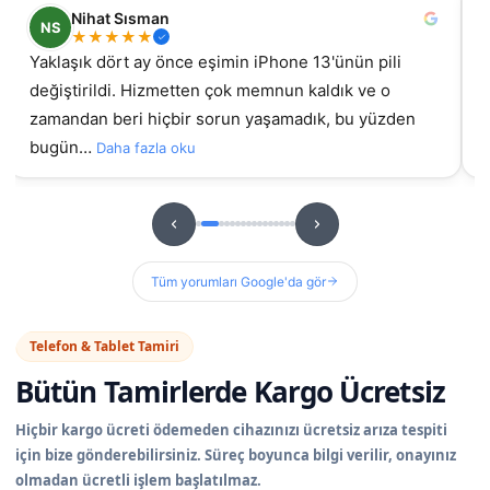
Nihat Sısman
NS
★
★
★
★
★
Yaklaşık dört ay önce eşimin iPhone 13'ünün pili
değiştirildi. Hizmetten çok memnun kaldık ve o
gel
zamandan beri hiçbir sorun yaşamadık, bu yüzden
bugün…
Daha fazla oku
Tüm yorumları Google'da gör
Telefon & Tablet Tamiri
Bütün Tamirlerde
Kargo Ücretsiz
Hiçbir kargo ücreti ödemeden cihazınızı ücretsiz arıza tespiti
için bize gönderebilirsiniz. Süreç boyunca bilgi verilir, onayınız
olmadan ücretli işlem başlatılmaz.