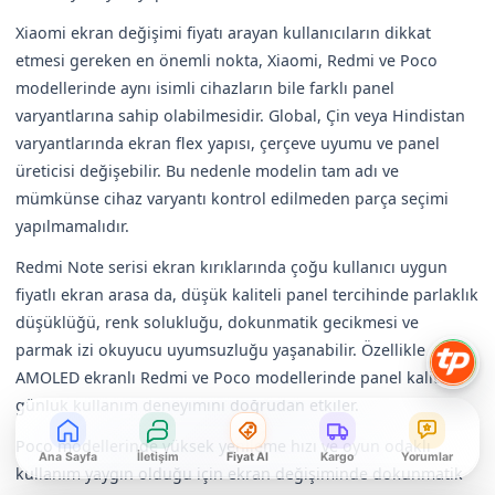
Xiaomi ekran değişimi fiyatı arayan kullanıcıların dikkat
etmesi gereken en önemli nokta, Xiaomi, Redmi ve Poco
modellerinde aynı isimli cihazların bile farklı panel
varyantlarına sahip olabilmesidir. Global, Çin veya Hindistan
varyantlarında ekran flex yapısı, çerçeve uyumu ve panel
üreticisi değişebilir. Bu nedenle modelin tam adı ve
mümkünse cihaz varyantı kontrol edilmeden parça seçimi
yapılmamalıdır.
Redmi Note serisi ekran kırıklarında çoğu kullanıcı uygun
fiyatlı ekran arasa da, düşük kaliteli panel tercihinde parlaklık
düşüklüğü, renk solukluğu, dokunmatik gecikmesi ve
parmak izi okuyucu uyumsuzluğu yaşanabilir. Özellikle
AMOLED ekranlı Redmi ve Poco modellerinde panel kalitesi
günlük kullanım deneyimini doğrudan etkiler.
Poco modellerinde yüksek yenileme hızı ve oyun odaklı
Ana Sayfa
İletişim
Fiyat Al
Kargo
Yorumlar
kullanım yaygın olduğu için ekran değişiminde dokunmatik