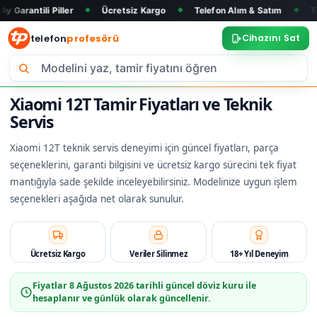
Piller
Ücretsiz Kargo
Telefon Alım & Satım
Tüm Marka ve
◆
◆
◆
telefon
profesörü
Cihazını Sat
Xiaomi 12T Tamir Fiyatları ve Teknik
Servis
Xiaomi 12T teknik servis deneyimi için güncel fiyatları, parça
seçeneklerini, garanti bilgisini ve ücretsiz kargo sürecini tek fiyat
mantığıyla sade şekilde inceleyebilirsiniz. Modelinize uygun işlem
seçenekleri aşağıda net olarak sunulur.
Ücretsiz Kargo
Veriler Silinmez
18+ Yıl Deneyim
Fiyatlar
8 Ağustos 2026
tarihli güncel döviz kuru ile
hesaplanır ve günlük olarak güncellenir.