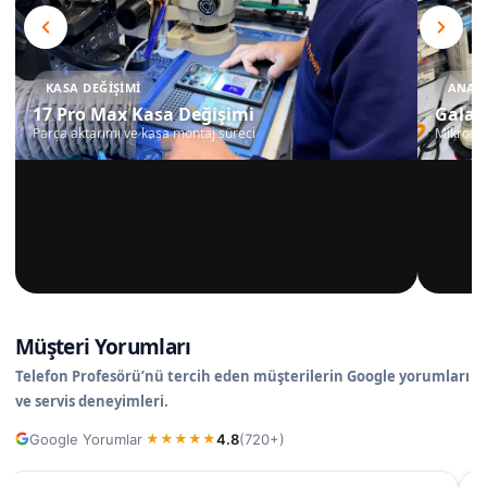
KASA DEĞIŞIMI
ANAKA
17 Pro Max Kasa Değişimi
Galax
Parça aktarımı ve kasa montaj süreci
Mikrosko
Müşteri Yorumları
Telefon Profesörü’nü tercih eden müşterilerin Google yorumları
ve servis deneyimleri.
Google Yorumlar
4.8
(720+)
·
★
★
★
★
★