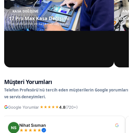
KASA DEĞIŞIMI
ANAKA
17 Pro Max Kasa Değişimi
Galax
Parça aktarımı ve kasa montaj süreci
Mikrosko
Müşteri Yorumları
Telefon Profesörü’nü tercih eden müşterilerin Google yorumları
ve servis deneyimleri.
Google Yorumlar
4.8
(720+)
·
★
★
★
★
★
Nihat Sısman
NS
★
★
★
★
★