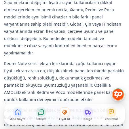
Xiaomi ekran değişimi fiyatı arayan kullanıcıların dikkat
etmesi gereken en önemli nokta, Xiaomi, Redmi ve Poco
modellerinde aynı isimli cihazların bile farklı panel
varyantlarına sahip olabilmesidir. Global, Çin veya Hindistan
varyantlarında ekran flex yapısı, çerçeve uyumu ve panel
üreticisi değişebilir. Bu nedenle modelin tam adı ve
mümkünse cihaz varyantı kontrol edilmeden parça seçimi
yapılmamalıdır.
Redmi Note serisi ekran kırıklarında çoğu kullanıcı uygun
fiyatlı ekran arasa da, düşük kaliteli panel tercihinde parlaklık
düşüklüğü, renk solukluğu, dokunmatik gecikmesi ve
parmak izi okuyucu uyumsuzluğu yaşanabilir. Özellikle
AMOLED ekranlı Redmi ve Poco modellerinde panel kalitesi
günlük kullanım deneyimini doğrudan etkiler.
Poco modellerinde yüksek yenileme hızı ve oyun odaklı
kullanım yaygın olduğu için ekran değişiminde dokunmatik
Ana Sayfa
İletişim
Fiyat Al
Kargo
Yorumlar
örnekleme hızı, parlaklık ve ısınma davranışı önemlidir. Oyun