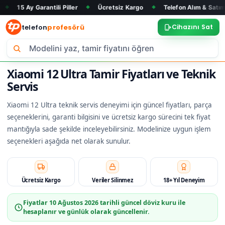
Garantili Piller
Ücretsiz Kargo
Telefon Alım & Satım
Tüm
◆
◆
◆
telefon
profesörü
Cihazını Sat
Xiaomi 12 Ultra Tamir Fiyatları ve Teknik
Servis
Xiaomi 12 Ultra teknik servis deneyimi için güncel fiyatları, parça
seçeneklerini, garanti bilgisini ve ücretsiz kargo sürecini tek fiyat
mantığıyla sade şekilde inceleyebilirsiniz. Modelinize uygun işlem
seçenekleri aşağıda net olarak sunulur.
Ücretsiz Kargo
Veriler Silinmez
18+ Yıl Deneyim
Fiyatlar
10 Ağustos 2026
tarihli güncel döviz kuru ile
hesaplanır ve günlük olarak güncellenir.