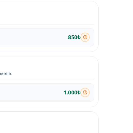
850₺
irilir.
1.000₺