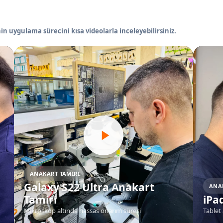
in uygulama sürecini kısa videolarla inceleyebilirsiniz.
ANAKART TAMIRI
Galaxy S22 Ultra Anakart
ANA
Tamiri
iPa
Mikroskop altında hassas onarım süreci
Tablet