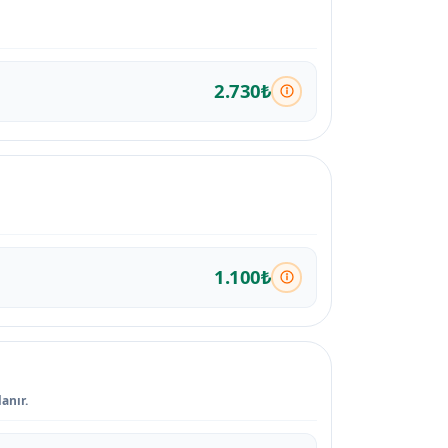
2.730₺
1.100₺
anır.