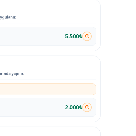
uygulanır.
5.500₺
rında yapılır.
2.000₺