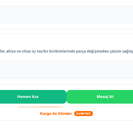
lör, ahize ve cihaz içi toz/kir birikimlerinde parça değişmeden çözüm sağlay
Hemen Ara
Mesaj At
Kargo ile Gönder
ÜCRETSİZ