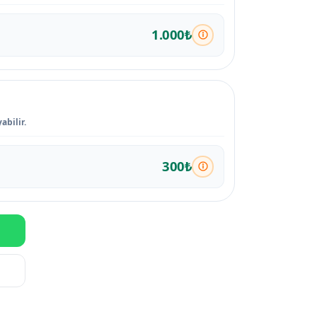
1.000₺
abilir.
300₺