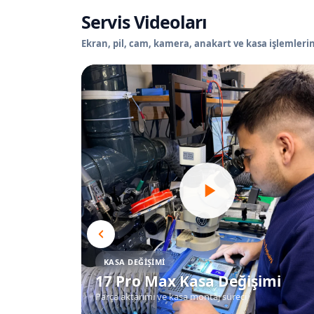
Servis Videoları
Ekran, pil, cam, kamera, anakart ve kasa işlemlerin
KASA DEĞIŞIMI
17 Pro Max Kasa Değişimi
Parça aktarımı ve kasa montaj süreci