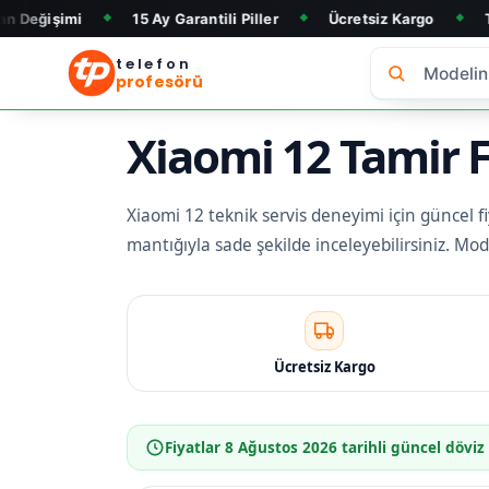
15 Ay Garantili Piller
Ücretsiz Kargo
Telefon Alım 
◆
◆
◆
telefon
profesörü
Xiaomi 12 Tamir F
Xiaomi 12 teknik servis deneyimi için güncel fiy
mantığıyla sade şekilde inceleyebilirsiniz. Mo
Ücretsiz Kargo
Fiyatlar
8 Ağustos 2026
tarihli güncel döviz