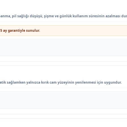
apanma, pil sağlığı düşüşü, şişme ve günlük kullanım süresinin azalması du
5 ay garantiyle sunulur.
ik sağlamken yalnızca kırık cam yüzeyinin yenilenmesi için uygundur.