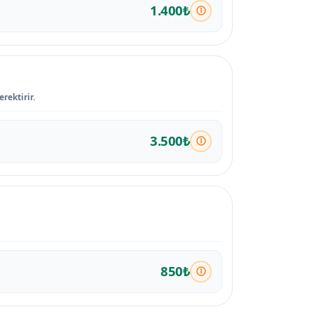
1.400₺
rektirir.
3.500₺
850₺