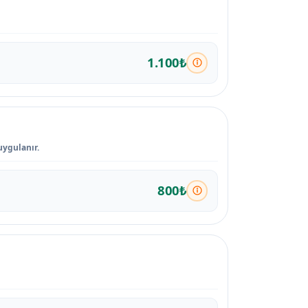
1.100₺
uygulanır.
800₺