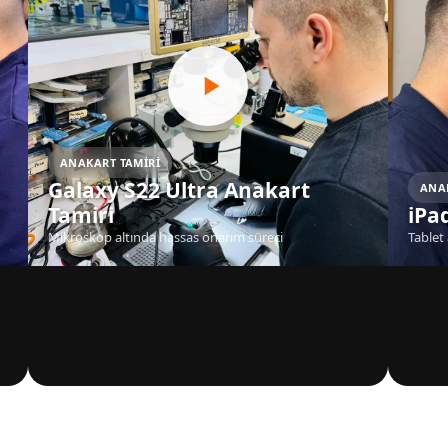
ANAKART TAMIRI
Galaxy S22 Ultra Anakart
ANA
Tamiri
iPa
Mikroskop altında hassas onarım süreci
Tablet