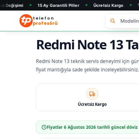
15 Ay Garantili Piller
Ücretsiz Kargo
Telefon Alım &
◆
◆
◆
telefon
profesörü
Redmi Note 13 Tam
Redmi Note 13 teknik servis deneyimi için günce
fiyat mantığıyla sade şekilde inceleyebilirsin
Ücretsiz Kargo
Fiyatlar
6 Ağustos 2026
tarihli güncel döviz