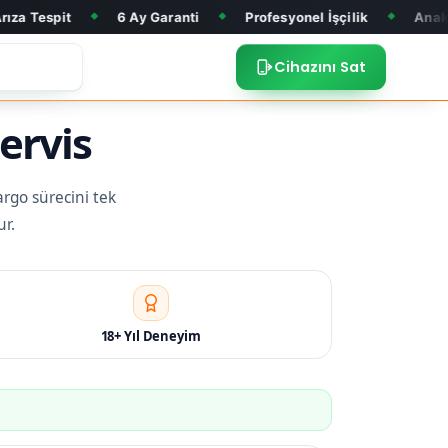
6 Ay Garanti
Profesyonel İşçilik
Anakart Tamiri
◆
◆
◆
◆
Cihazını Sat
ervis
argo sürecini tek
ur.
18+ Yıl Deneyim