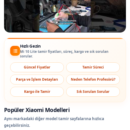
Hızlı Gezin
Mi 10 Lite tamir fiyatları, süreç, kargo ve sık sorulan
sorular.
Güncel Fiyatlar
Tamir Süreci
Parça ve İşlem Detayları
Neden Telefon Profesörü?
Kargo ile Tamir
Sık Sorulan Sorular
Popüler Xiaomi Modelleri
Aynı markadaki diğer model tamir sayfalarına hızlıca
geçebilirsiniz.