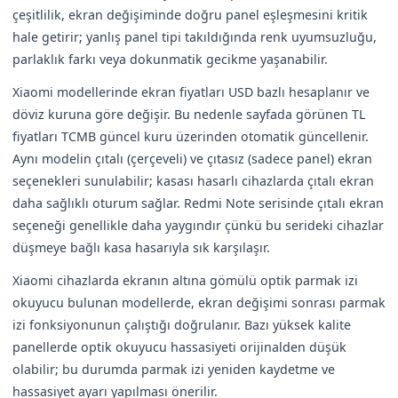
çeşitlilik, ekran değişiminde doğru panel eşleşmesini kritik
hale getirir; yanlış panel tipi takıldığında renk uyumsuzluğu,
parlaklık farkı veya dokunmatik gecikme yaşanabilir.
Xiaomi modellerinde ekran fiyatları USD bazlı hesaplanır ve
döviz kuruna göre değişir. Bu nedenle sayfada görünen TL
fiyatları TCMB güncel kuru üzerinden otomatik güncellenir.
Aynı modelin çıtalı (çerçeveli) ve çıtasız (sadece panel) ekran
seçenekleri sunulabilir; kasası hasarlı cihazlarda çıtalı ekran
daha sağlıklı oturum sağlar. Redmi Note serisinde çıtalı ekran
seçeneği genellikle daha yaygındır çünkü bu serideki cihazlar
düşmeye bağlı kasa hasarıyla sık karşılaşır.
Xiaomi cihazlarda ekranın altına gömülü optik parmak izi
okuyucu bulunan modellerde, ekran değişimi sonrası parmak
izi fonksiyonunun çalıştığı doğrulanır. Bazı yüksek kalite
panellerde optik okuyucu hassasiyeti orijinalden düşük
olabilir; bu durumda parmak izi yeniden kaydetme ve
hassasiyet ayarı yapılması önerilir.