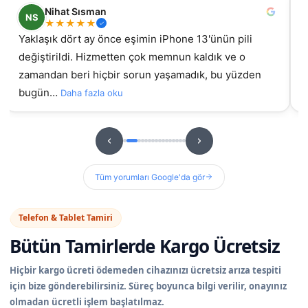
Nihat Sısman
NS
★
★
★
★
★
Yaklaşık dört ay önce eşimin iPhone 13'ünün pili
değiştirildi. Hizmetten çok memnun kaldık ve o
gel
zamandan beri hiçbir sorun yaşamadık, bu yüzden
bugün…
Daha fazla oku
Tüm yorumları Google'da gör
Telefon & Tablet Tamiri
Bütün Tamirlerde
Kargo Ücretsiz
Hiçbir kargo ücreti ödemeden cihazınızı ücretsiz arıza tespiti
için bize gönderebilirsiniz. Süreç boyunca bilgi verilir, onayınız
olmadan ücretli işlem başlatılmaz.