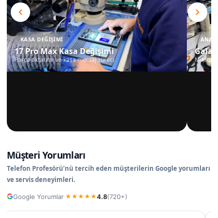
KASA DEĞIŞIMI
ANAKA
17 Pro Max Kasa Değişimi
Galax
Parça aktarımı ve kasa montaj süreci
Mikrosko
Müşteri Yorumları
Telefon Profesörü’nü tercih eden müşterilerin Google yorumları
ve servis deneyimleri.
Google Yorumlar
4.8
(720+)
·
★
★
★
★
★