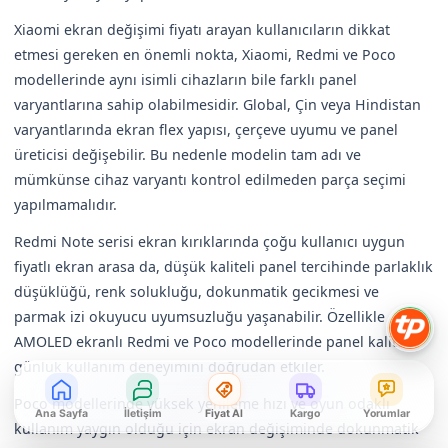
Xiaomi ekran değişimi fiyatı arayan kullanıcıların dikkat
etmesi gereken en önemli nokta, Xiaomi, Redmi ve Poco
modellerinde aynı isimli cihazların bile farklı panel
varyantlarına sahip olabilmesidir. Global, Çin veya Hindistan
varyantlarında ekran flex yapısı, çerçeve uyumu ve panel
üreticisi değişebilir. Bu nedenle modelin tam adı ve
mümkünse cihaz varyantı kontrol edilmeden parça seçimi
yapılmamalıdır.
Redmi Note serisi ekran kırıklarında çoğu kullanıcı uygun
fiyatlı ekran arasa da, düşük kaliteli panel tercihinde parlaklık
düşüklüğü, renk solukluğu, dokunmatik gecikmesi ve
parmak izi okuyucu uyumsuzluğu yaşanabilir. Özellikle
AMOLED ekranlı Redmi ve Poco modellerinde panel kalitesi
günlük kullanım deneyimini doğrudan etkiler.
Poco modellerinde yüksek yenileme hızı ve oyun odaklı
Ana Sayfa
İletişim
Fiyat Al
Kargo
Yorumlar
kullanım yaygın olduğu için ekran değişiminde dokunmatik