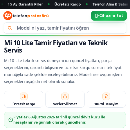
rantili Piller
Ücretsiz Kargo
Telefon Alım & Satım
Tüm M
◆
◆
◆
telefon
profesörü
Cihazını Sat
Mi 10 Lite Tamir Fiyatları ve Teknik
Servis
Mi 10 Lite teknik servis deneyimi için güncel fiyatları, parça
seçeneklerini, garanti bilgisini ve ücretsiz kargo sürecini tek fiyat
mantığıyla sade şekilde inceleyebilirsiniz. Modelinize uygun işlem
seçenekleri aşağıda net olarak sunulur.
Ücretsiz Kargo
Veriler Silinmez
18+ Yıl Deneyim
Fiyatlar
6 Ağustos 2026
tarihli güncel döviz kuru ile
hesaplanır ve günlük olarak güncellenir.