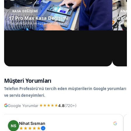
KASA DEĞIŞIMI
ANAKA
17 Pro Max Kasa Değişimi
Galax
Parça aktarımı ve kasa montaj süreci
Mikrosko
Müşteri Yorumları
Telefon Profesörü’nü tercih eden müşterilerin Google yorumları
ve servis deneyimleri.
Google Yorumlar
4.8
(720+)
·
★
★
★
★
★
Nihat Sısman
NS
★
★
★
★
★