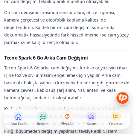
ön cam değişimi teknik olarak mümkün olmayabilir.
Ön cam değişimi sırasında sensör alanı, ahize ızgarası,
kamera çerçevesi ve oleofobik kaplama kalitesi de
değerlendirilir. Kaliteli bir ön cam değişimi sonrasında
dokunmatik hassasiyetinde fark hissedilmemeli ve cam yüzey
parmak izine karşı dirençli olmalıdır.
Tecno Spark 6 Go Arka Cam Değişimi
Tecno Spark 6 Go arka cam değişimi, kırık arka yüzeyin cihaz
içine toz ve sıvı almasını engellemek için yapılır. Arka cam
hasarı ilk bakışta yalnızca kozmetik bir sorun gibi görünse de
kamera çevresi, kablosuz şarj alanı, NFC anteni ve kasa
bütünlüğü açısından risk oluşturabilir.
Kırık arka camdan içeri sızan toz ve nem zamanla kamera
modülünde buğulanmaya, anakart üzerinde korozyona ve iç
bileşenlerde oksitlenmeye yol açabilir. Bu nedenle arka cam
Ana Sayfa
İletişim
Fiyat Al
Kargo
Yorumlar
kırığı büyümeden değişim yapılması tavsiye edilir. İşlem