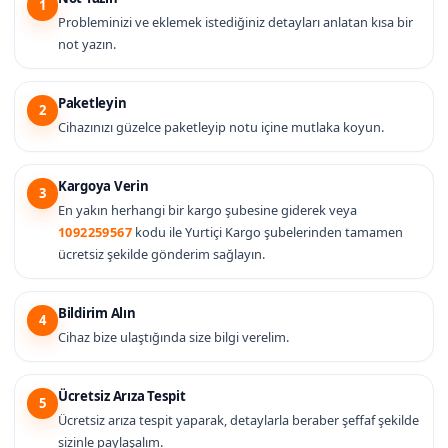
1
Probleminizi ve eklemek istediğiniz detayları anlatan kısa bir
not yazın.
Paketleyin
2
Cihazınızı güzelce paketleyip notu içine mutlaka koyun.
Kargoya Verin
3
En yakın herhangi bir kargo şubesine giderek veya
1092259567
kodu ile Yurtiçi Kargo şubelerinden tamamen
ücretsiz şekilde gönderim sağlayın.
Bildirim Alın
4
Cihaz bize ulaştığında size bilgi verelim.
Ücretsiz Arıza Tespit
5
Ücretsiz arıza tespit yaparak, detaylarla beraber şeffaf şekilde
sizinle paylaşalım.