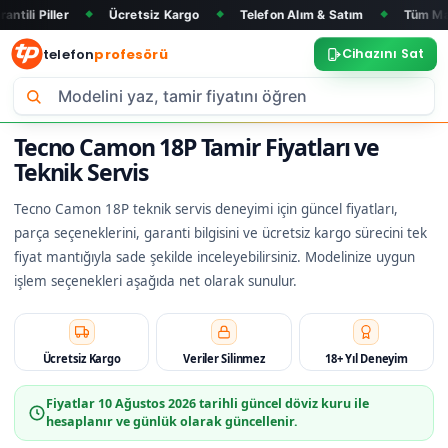
Ücretsiz Kargo
Telefon Alım & Satım
Tüm Marka ve Model
◆
◆
◆
telefon
profesörü
Cihazını Sat
Tecno Camon 18P Tamir Fiyatları ve
Teknik Servis
Tecno Camon 18P teknik servis deneyimi için güncel fiyatları,
parça seçeneklerini, garanti bilgisini ve ücretsiz kargo sürecini tek
fiyat mantığıyla sade şekilde inceleyebilirsiniz. Modelinize uygun
işlem seçenekleri aşağıda net olarak sunulur.
Ücretsiz Kargo
Veriler Silinmez
18+ Yıl Deneyim
Fiyatlar
10 Ağustos 2026
tarihli güncel döviz kuru ile
hesaplanır ve günlük olarak güncellenir.