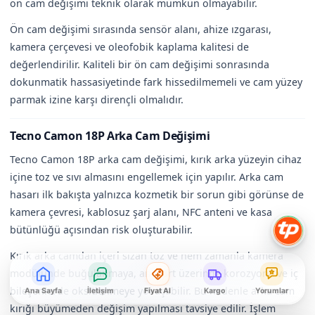
ön cam değişimi teknik olarak mümkün olmayabilir.
Ön cam değişimi sırasında sensör alanı, ahize ızgarası,
kamera çerçevesi ve oleofobik kaplama kalitesi de
değerlendirilir. Kaliteli bir ön cam değişimi sonrasında
dokunmatik hassasiyetinde fark hissedilmemeli ve cam yüzey
parmak izine karşı dirençli olmalıdır.
Tecno Camon 18P Arka Cam Değişimi
Tecno Camon 18P arka cam değişimi, kırık arka yüzeyin cihaz
içine toz ve sıvı almasını engellemek için yapılır. Arka cam
hasarı ilk bakışta yalnızca kozmetik bir sorun gibi görünse de
kamera çevresi, kablosuz şarj alanı, NFC anteni ve kasa
bütünlüğü açısından risk oluşturabilir.
Kırık arka camdan içeri sızan toz ve nem zamanla kamera
modülünde buğulanmaya, anakart üzerinde korozyona ve iç
bileşenlerde oksitlenmeye yol açabilir. Bu nedenle arka cam
Ana Sayfa
İletişim
Fiyat Al
Kargo
Yorumlar
kırığı büyümeden değişim yapılması tavsiye edilir. İşlem