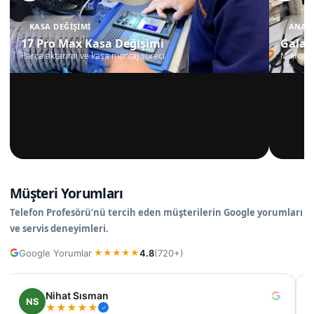
KASA DEĞIŞIMI
ANAKA
17 Pro Max Kasa Değişimi
Galax
Parça aktarımı ve kasa montaj süreci
Mikrosko
Müşteri Yorumları
Telefon Profesörü’nü tercih eden müşterilerin Google yorumları
ve servis deneyimleri.
Google Yorumlar
4.8
(720+)
·
★
★
★
★
★
Nilüfer
N
★
★
★
★
★