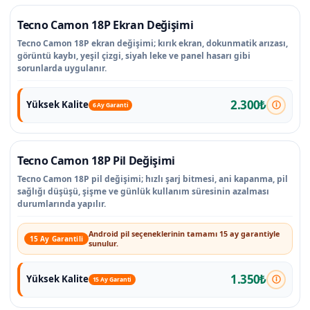
Tecno Camon 18P Ekran Değişimi
Tecno Camon 18P ekran değişimi; kırık ekran, dokunmatik arızası,
görüntü kaybı, yeşil çizgi, siyah leke ve panel hasarı gibi
sorunlarda uygulanır.
2.300₺
Yüksek Kalite
6 Ay Garanti
Tecno Camon 18P Pil Değişimi
Tecno Camon 18P pil değişimi; hızlı şarj bitmesi, ani kapanma, pil
sağlığı düşüşü, şişme ve günlük kullanım süresinin azalması
durumlarında yapılır.
Android pil seçeneklerinin tamamı 15 ay garantiyle
15 Ay Garantili
sunulur.
1.350₺
Yüksek Kalite
15 Ay Garanti