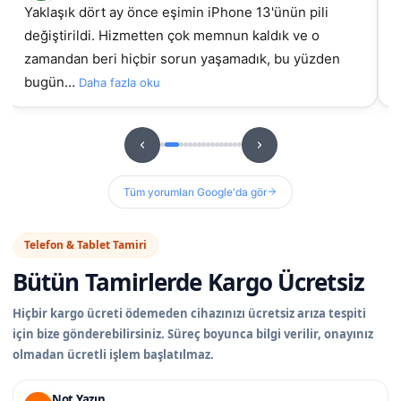
samsung galaxy A55 ekran değişimi için geldim, iyi ki
İz
gelmiştim daha önce başka yerde yaptırmıştım
g
sorunluydu ama burada orijinal ekran takıldıydı, t…
hizme
u
Daha fazla oku
Tüm yorumları Google'da gör
Telefon & Tablet Tamiri
Bütün Tamirlerde
Kargo Ücretsiz
Hiçbir kargo ücreti ödemeden cihazınızı ücretsiz arıza tespiti
için bize gönderebilirsiniz. Süreç boyunca bilgi verilir, onayınız
olmadan ücretli işlem başlatılmaz.
Not Yazın