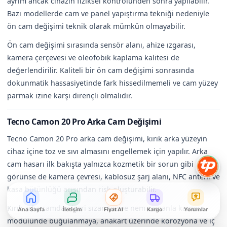
ayrım ancak cihazın fiziksel kontrolünden sonra yapılabilir.
Bazı modellerde cam ve panel yapıştırma tekniği nedeniyle
ön cam değişimi teknik olarak mümkün olmayabilir.
Ön cam değişimi sırasında sensör alanı, ahize ızgarası,
kamera çerçevesi ve oleofobik kaplama kalitesi de
değerlendirilir. Kaliteli bir ön cam değişimi sonrasında
dokunmatik hassasiyetinde fark hissedilmemeli ve cam yüzey
parmak izine karşı dirençli olmalıdır.
Tecno Camon 20 Pro Arka Cam Değişimi
Tecno Camon 20 Pro arka cam değişimi, kırık arka yüzeyin
cihaz içine toz ve sıvı almasını engellemek için yapılır. Arka
cam hasarı ilk bakışta yalnızca kozmetik bir sorun gibi
görünse de kamera çevresi, kablosuz şarj alanı, NFC anteni ve
kasa bütünlüğü açısından risk oluşturabilir.
Kırık arka camdan içeri sızan toz ve nem zamanla kamera
Ana Sayfa
İletişim
Fiyat Al
Kargo
Yorumlar
modülünde buğulanmaya, anakart üzerinde korozyona ve iç