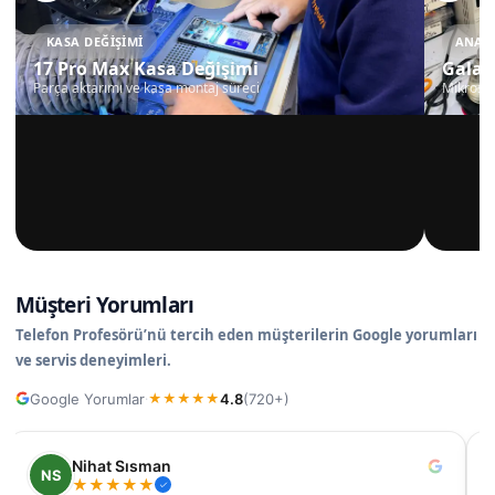
KASA DEĞIŞIMI
ANAKA
17 Pro Max Kasa Değişimi
Galax
Parça aktarımı ve kasa montaj süreci
Mikrosko
Müşteri Yorumları
Telefon Profesörü’nü tercih eden müşterilerin Google yorumları
ve servis deneyimleri.
Google Yorumlar
4.8
(720+)
·
★
★
★
★
★
Nihat Sısman
NS
★
★
★
★
★