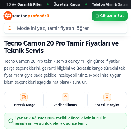
rantili Piller
Ücretsiz Kargo
Telefon Alım & Satım
Tüm M
◆
◆
◆
telefon
profesörü
Cihazını Sat
Tecno Camon 20 Pro Tamir Fiyatları ve
Teknik Servis
Tecno Camon 20 Pro teknik servis deneyimi için güncel fiyatları,
parça seçeneklerini, garanti bilgisini ve ücretsiz kargo sürecini tek
fiyat mantığıyla sade şekilde inceleyebilirsiniz. Modelinize uygun
işlem seçenekleri aşağıda net olarak sunulur.
Ücretsiz Kargo
Veriler Silinmez
18+ Yıl Deneyim
Fiyatlar
7 Ağustos 2026
tarihli güncel döviz kuru ile
hesaplanır ve günlük olarak güncellenir.