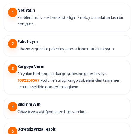
Not Yazın
1
Probleminizi ve eklemek istediğiniz detayları anlatan kısa bir
not yazın.
Paketleyin
2
Cihazınızı güzelce paketleyip notu içine mutlaka koyun.
Kargoya Verin
3
En yakın herhangi bir kargo şubesine giderek veya
1092259567
kodu ile Yurtiçi Kargo şubelerinden tamamen
ücretsiz şekilde gönderim sağlayın.
Bildirim Alın
4
Cihaz bize ulaştığında size bilgi verelim.
Ücretsiz Arıza Tespit
5