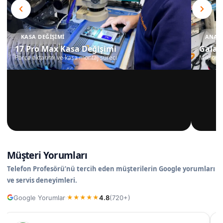
KASA DEĞIŞIMI
ANAKA
17 Pro Max Kasa Değişimi
Galax
Parça aktarımı ve kasa montaj süreci
Mikrosko
Müşteri Yorumları
Telefon Profesörü’nü tercih eden müşterilerin Google yorumları
ve servis deneyimleri.
Google Yorumlar
4.8
(720+)
·
★
★
★
★
★