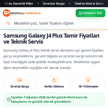
antili Piller
Ücretsiz Kargo
Telefon Alım & Satım
Tüm Mar
◆
◆
◆
telefon
profesörü
Cihazını Sat
Samsung Galaxy J4 Plus Tamir Fiyatları
ve Teknik Servis
Samsung Galaxy J4 Plus teknik servis deneyimi için güncel fiyatları,
parça seçeneklerini, garanti bilgisini ve ücretsiz kargo sürecini tek
fiyat mantığıyla sade şekilde inceleyebilirsiniz. Modelinize uygun
işlem seçenekleri aşağıda net olarak sunulur.
Ücretsiz Kargo
Veriler Silinmez
18+ Yıl Deneyim
Fiyatlar
7 Ağustos 2026
tarihli güncel döviz kuru ile
hesaplanır ve günlük olarak güncellenir.