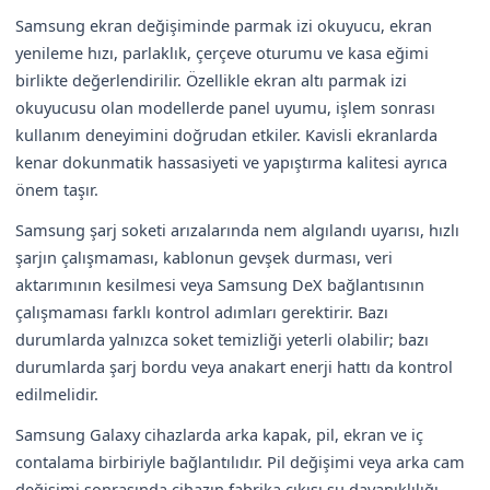
Samsung ekran değişiminde parmak izi okuyucu, ekran
yenileme hızı, parlaklık, çerçeve oturumu ve kasa eğimi
birlikte değerlendirilir. Özellikle ekran altı parmak izi
okuyucusu olan modellerde panel uyumu, işlem sonrası
kullanım deneyimini doğrudan etkiler. Kavisli ekranlarda
kenar dokunmatik hassasiyeti ve yapıştırma kalitesi ayrıca
önem taşır.
Samsung şarj soketi arızalarında nem algılandı uyarısı, hızlı
şarjın çalışmaması, kablonun gevşek durması, veri
aktarımının kesilmesi veya Samsung DeX bağlantısının
çalışmaması farklı kontrol adımları gerektirir. Bazı
durumlarda yalnızca soket temizliği yeterli olabilir; bazı
durumlarda şarj bordu veya anakart enerji hattı da kontrol
edilmelidir.
Samsung Galaxy cihazlarda arka kapak, pil, ekran ve iç
contalama birbiriyle bağlantılıdır. Pil değişimi veya arka cam
değişimi sonrasında cihazın fabrika çıkışı su dayanıklılığı