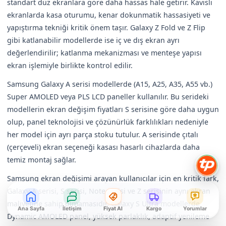
standart düz ekranlara göre daha hassas hale getirir. Kavisli
ekranlarda kasa oturumu, kenar dokunmatik hassasiyeti ve
yapıştırma tekniği kritik önem taşır. Galaxy Z Fold ve Z Flip
gibi katlanabilir modellerde ise iç ve dış ekran ayrı
değerlendirilir; katlanma mekanizması ve menteşe yapısı
ekran işlemiyle birlikte kontrol edilir.
Samsung Galaxy A serisi modellerde (A15, A25, A35, A55 vb.)
Super AMOLED veya PLS LCD paneller kullanılır. Bu serideki
modellerin ekran değişim fiyatları S serisine göre daha uygun
olup, panel teknolojisi ve çözünürlük farklılıkları nedeniyle
her model için ayrı parça stoku tutulur. A serisinde çıtalı
(çerçeveli) ekran seçeneği kasası hasarlı cihazlarda daha
temiz montaj sağlar.
Samsung ekran değişimi arayan kullanıcılar için en kritik fark,
Galaxy A serisi, S serisi, Note serisi ve Z serisinin aynı ekran
maliyetine sahip olmamasıdır. Galaxy S Ultra modellerde
Ana Sayfa
İletişim
Fiyat Al
Kargo
Yorumlar
Dynamic AMOLED panel, yüksek parlaklık, adaptif yenileme