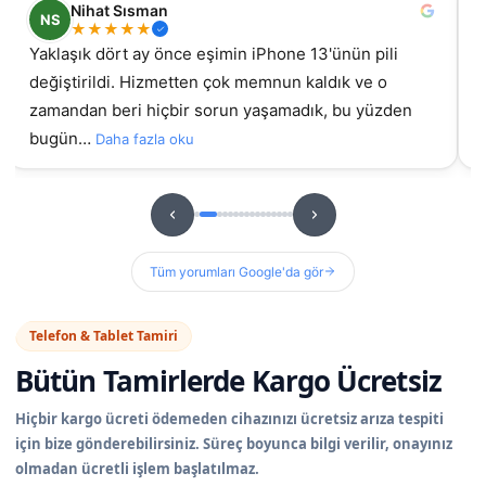
Nihat Sısman
NS
★
★
★
★
★
Yaklaşık dört ay önce eşimin iPhone 13'ünün pili
değiştirildi. Hizmetten çok memnun kaldık ve o
gel
zamandan beri hiçbir sorun yaşamadık, bu yüzden
bugün…
Daha fazla oku
Tüm yorumları Google'da gör
Telefon & Tablet Tamiri
Bütün Tamirlerde
Kargo Ücretsiz
Hiçbir kargo ücreti ödemeden cihazınızı ücretsiz arıza tespiti
için bize gönderebilirsiniz. Süreç boyunca bilgi verilir, onayınız
olmadan ücretli işlem başlatılmaz.