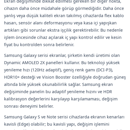
Ekran değişiminde dikkat edilmesi gereken bir diğer nokta,
cihazın daha önce müdahale görüp görmediğidir. Daha önce
yanlış veya düşük kaliteli ekran takılmış cihazlarda flex kablo
hasarı, sensör alanı deformasyonu veya kasa içi yapışkan
artıkları gibi sorunlar ekstra işçilik gerektirebilir. Bu nedenle
işlem öncesinde cihaz açılarak iç yapı kontrol edilir ve kesin
fiyat bu kontrolden sonra belirlenir.
Samsung Galaxy serisi ekranlar, şirketin kendi üretimi olan
Dynamic AMOLED 2X panelleri kullanır. Bu teknoloji yüksek
yenileme hızı (120Hz adaptif), geniş renk gamı (DCI-P3),
HDR10+ desteği ve Vision Booster özelliğiyle doğrudan güneş
altında bile yüksek okunabilirlik sağlar. Samsung ekran
değişiminde panelin bu adaptif yenileme hızını ve HDR
kalibrasyon değerlerini karşılayıp karşılamaması, değişim
sonrası deneyimi belirler.
Samsung Galaxy S ve Note serisi cihazlarda ekranın kenarları
kavisli (Edge) olabilir; bu kavisli yapı, değişim işlemini