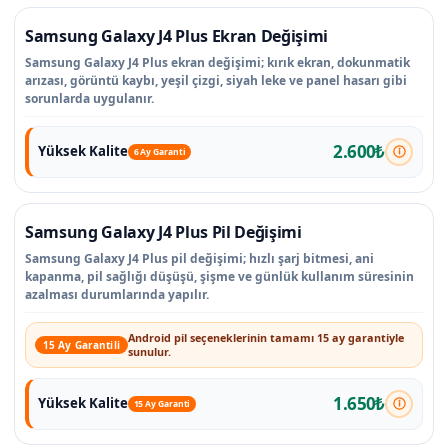
Samsung Galaxy J4 Plus Ekran Değişimi
Samsung Galaxy J4 Plus ekran değişimi; kırık ekran, dokunmatik
arızası, görüntü kaybı, yeşil çizgi, siyah leke ve panel hasarı gibi
sorunlarda uygulanır.
2.600₺
Yüksek Kalite
6 Ay Garanti
Samsung Galaxy J4 Plus Pil Değişimi
Samsung Galaxy J4 Plus pil değişimi; hızlı şarj bitmesi, ani
kapanma, pil sağlığı düşüşü, şişme ve günlük kullanım süresinin
azalması durumlarında yapılır.
Android pil seçeneklerinin tamamı 15 ay garantiyle
15 Ay Garantili
sunulur.
1.650₺
Yüksek Kalite
15 Ay Garanti