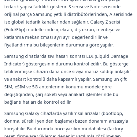
tedarik yapısı farklılık gösterir. S serisi ve Note serisinde
orijinal parça Samsung yetkili distribütörlerinden, A serisinde
ise global tedarik kanallarından sağlanır. Galaxy Z serisi
(Fold/Flip) modellerinde iç ekran, dış ekran, menteşe ve
katlanma mekanizması ayrı ayrı değerlendirilir ve
fiyatlandırma bu bileşenlerin durumuna göre yapılır.
Samsung cihazlarda sıvı hasarı sonrası LDI (Liquid Damage
Indicator) göstergesinin durumu kontrol edilir. Bu gösterge
tetiklenmişse cihazın daha önce sıvıya maruz kaldığı anlaşılır
ve anakart kontrolü daha kapsamlı yapılır. Samsung'un çift
SIM, eSIM ve 5G antenlerinin konumu modele göre
değiştiğinden, şarj soketi veya anakart işlemlerinde bu
bağlantı hatları da kontrol edilir.
Samsung Galaxy cihazlarda yazılımsal arızalar (bootloop,
donma, sürekli yeniden başlama) bazen donanım arızasıyla
karışabilir. Bu durumda önce yazılım müdahalesi (factory
reset, firmware yükleme) denenir; yazılımla çözülmeyen