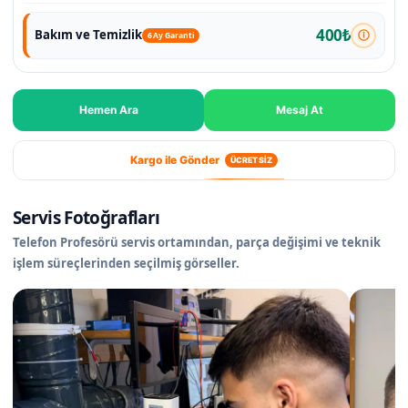
400₺
Bakım ve Temizlik
6 Ay Garanti
Hemen Ara
Mesaj At
Kargo ile Gönder
ÜCRETSİZ
Servis Fotoğrafları
Telefon Profesörü servis ortamından, parça değişimi ve teknik
işlem süreçlerinden seçilmiş görseller.