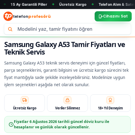
arantili Piller
Ücretsiz Kargo
Telefon Alım & Satım
Tüm 
◆
◆
◆
telefon
profesörü
Cihazını Sat
Samsung Galaxy A53 Tamir Fiyatları ve
Teknik Servis
Samsung Galaxy A53 teknik servis deneyimi için güncel fiyatları,
parça seçeneklerini, garanti bilgisini ve ücretsiz kargo sürecini tek
fiyat mantığıyla sade şekilde inceleyebilirsiniz. Modelinize uygun
işlem seçenekleri aşağıda net olarak sunulur.
Ücretsiz Kargo
Veriler Silinmez
18+ Yıl Deneyim
Fiyatlar
6 Ağustos 2026
tarihli güncel döviz kuru ile
hesaplanır ve günlük olarak güncellenir.