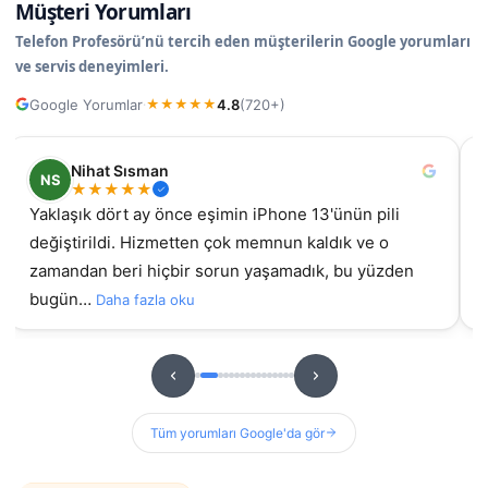
Müşteri Yorumları
Telefon Profesörü’nü tercih eden müşterilerin Google yorumları
ve servis deneyimleri.
Google Yorumlar
4.8
(720+)
·
★
★
★
★
★
Nihat Sısman
NS
★
★
★
★
★
Yaklaşık dört ay önce eşimin iPhone 13'ünün pili
değiştirildi. Hizmetten çok memnun kaldık ve o
gel
zamandan beri hiçbir sorun yaşamadık, bu yüzden
bugün…
Daha fazla oku
Tüm yorumları Google'da gör