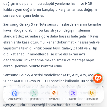
değişiminde panelin bu adaptif yenileme hızını ve HDR
kalibrasyon değerlerini karşılayıp karşılamaması, değişim
sonrası deneyimi belirler.
Samsung Galaxy S ve Note serisi cihazlarda ekranın kenarları
kavisli (Edge) olabilir; bu kavisli yapı, değişim işlemini
standart düz ekranlara göre daha hassas hale getirir. Kavisli
ekranlarda kasa oturumu, kenar dokunmatik hassasiyeti ve
yapıştırma tekniği kritik önem taşır. Galaxy Z Fold ve Z Flip
gibi katlanabilir modellerde ise iç ve dış ekran ayrı
değerlendirilir; katlanma mekanizması ve menteşe yapısı
ekran işlemiyle birlikte kontrol edilir.
Samsung Galaxy A serisi modellerde (A15, A25, A35, A55 vb.)
Super AMOLED veya PLS LCD paneller kullanılır. Bu serideki
modellerin ekran değişim fiyatları S serisine göre daha uygun
olup, panel teknolojisi ve çözünürlük farklılıkları nedeniyle
her model için ayrı parça stoku tutulur. A serisinde çıtalı
Ana Sayfa
İletişim
Fiyat Al
Kargo
Yorumlar
(çerçeveli) ekran seçeneği kasası hasarlı cihazlarda daha