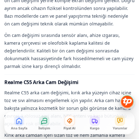
ön cam değişimi yerine komple ekran değişimi gerekir. Doğru
ayrım ancak cihazın fiziksel kontrolünden sonra yapılabilir.
Bazı modellerde cam ve panel yapıştırma tekniği nedeniyle
ön cam değişimi teknik olarak mümkün olmayabilir.
Ön cam değişimi sırasında sensör alanı, ahize ızgarası,
kamera çerçevesi ve oleofobik kaplama kalitesi de
değerlendirilir. Kaliteli bir ön cam değişimi sonrasında
dokunmatik hassasiyetinde fark hissedilmemeli ve cam yüzey
parmak izine karşı dirençli olmalıdır.
Realme C55 Arka Cam Değişimi
Realme C55 arka cam değişimi, kırık arka yüzeyin cihaz içine
toz ve sıvı almasını engellemek için yapılır. Arka cam hasarı ilk
bakışta yalnızca kozmetik bir sorun gibi görünse de kamera
çevresi, kablosuz şarj alanı, NFC anteni ve kasa bütünlüğü
açısından risk oluşturabilir.
Ana Sayfa
İletişim
Fiyat Al
Kargo
Yorumlar
Kırık arka camdan içeri sızan toz ve nem zamanla kamera