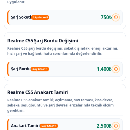
uygulanır.
750₺
Şarj Soketi
6 Ay Garanti
Realme C55 Şarj Bordu Değişimi
Realme C55 şarj bordu değişimi; soket dışındaki enerji aktarımı,
hızlı şarj ve bağlantı hattı sorunlarında değerlendirilir.
1.400₺
Şarj Bordu
6 Ay Garanti
Realme C55 Anakart Tamiri
Realme C55 anakart tamiri; açılmama, sıvı teması, kısa devre,
şebeke, ses, görüntü ve şarj devresi arızalarında teknik ölçüm
gerektirir.
2.500₺
Anakart Tamiri
6 Ay Garanti