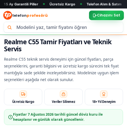
ili Piller
Ücretsiz Kargo
Telefon Alım & Satım
Tüm Marka
◆
◆
◆
telefon
profesörü
Cihazını Sat
Realme C55 Tamir Fiyatları ve Teknik
Servis
Realme C55 teknik servis deneyimi için güncel fiyatları, parça
seçeneklerini, garanti bilgisini ve ücretsiz kargo sürecini tek fiyat
mantığıyla sade şekilde inceleyebilirsiniz. Modelinize uygun işlem
seçenekleri aşağıda net olarak sunulur.
Ücretsiz Kargo
Veriler Silinmez
18+ Yıl Deneyim
Fiyatlar
7 Ağustos 2026
tarihli güncel döviz kuru ile
hesaplanır ve günlük olarak güncellenir.