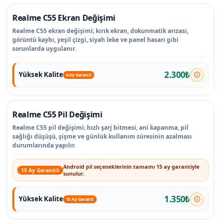
Realme C55 Ekran Değişimi
Realme C55 ekran değişimi; kırık ekran, dokunmatik arızası,
görüntü kaybı, yeşil çizgi, siyah leke ve panel hasarı gibi
sorunlarda uygulanır.
2.300₺
Yüksek Kalite
6 Ay Garanti
Realme C55 Pil Değişimi
Realme C55 pil değişimi; hızlı şarj bitmesi, ani kapanma, pil
sağlığı düşüşü, şişme ve günlük kullanım süresinin azalması
durumlarında yapılır.
Android pil seçeneklerinin tamamı 15 ay garantiyle
15 Ay Garantili
sunulur.
1.350₺
Yüksek Kalite
15 Ay Garanti