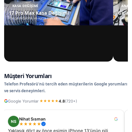
KASA DEĞIŞIMI
ANAKA
17 Pro Max Kasa Değişimi
Galax
Parça aktarımı ve kasa montaj süreci
Mikrosko
Müşteri Yorumları
Telefon Profesörü’nü tercih eden müşterilerin Google yorumları
ve servis deneyimleri.
Google Yorumlar
4.8
(720+)
·
★
★
★
★
★
Nihat Sısman
NS
★
★
★
★
★
Yaklaşık dört ay önce eşimin iPhone 13'ünün pili