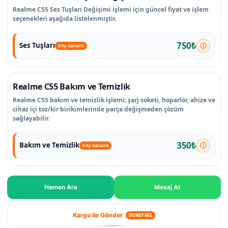
Realme C55 Ses Tuşları Değişimi işlemi için güncel fiyat ve işlem
seçenekleri aşağıda listelenmiştir.
750₺
Ses Tuşları
6 Ay Garanti
Realme C55 Bakım ve Temizlik
Realme C55 bakım ve temizlik işlemi; şarj soketi, hoparlör, ahize ve
cihaz içi toz/kir birikimlerinde parça değişmeden çözüm
sağlayabilir.
350₺
Bakım ve Temizlik
6 Ay Garanti
Hemen Ara
Mesaj At
Kargo ile Gönder
ÜCRETSİZ