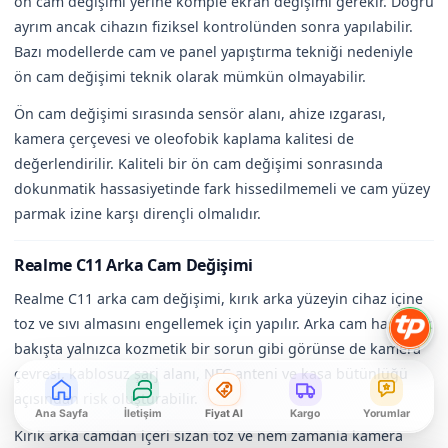
ön cam değişimi yerine komple ekran değişimi gerekir. Doğru
ayrım ancak cihazın fiziksel kontrolünden sonra yapılabilir.
Bazı modellerde cam ve panel yapıştırma tekniği nedeniyle
ön cam değişimi teknik olarak mümkün olmayabilir.
Ön cam değişimi sırasında sensör alanı, ahize ızgarası,
kamera çerçevesi ve oleofobik kaplama kalitesi de
değerlendirilir. Kaliteli bir ön cam değişimi sonrasında
dokunmatik hassasiyetinde fark hissedilmemeli ve cam yüzey
parmak izine karşı dirençli olmalıdır.
Realme C11 Arka Cam Değişimi
Realme C11 arka cam değişimi, kırık arka yüzeyin cihaz içine
toz ve sıvı almasını engellemek için yapılır. Arka cam hasarı ilk
bakışta yalnızca kozmetik bir sorun gibi görünse de kamera
çevresi, kablosuz şarj alanı, NFC anteni ve kasa bütünlüğü
açısından risk oluşturabilir.
Ana Sayfa
İletişim
Fiyat Al
Kargo
Yorumlar
Kırık arka camdan içeri sızan toz ve nem zamanla kamera