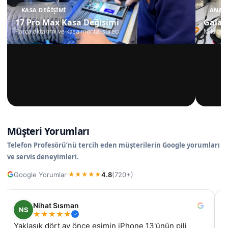
KASA DEĞIŞIMI
ANAKA
17 Pro Max Kasa Değişimi
Galax
Parça aktarımı ve kasa montaj süreci
Mikrosko
Müşteri Yorumları
Telefon Profesörü’nü tercih eden müşterilerin Google yorumları
ve servis deneyimleri.
Google Yorumlar
4.8
(720+)
·
★
★
★
★
★
Nihat Sısman
NS
★
★
★
★
★
Yaklaşık dört ay önce eşimin iPhone 13'ünün pili