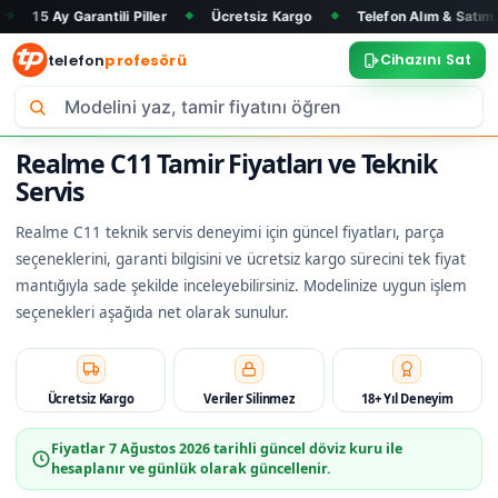
arantili Piller
Ücretsiz Kargo
Telefon Alım & Satım
Tüm 
◆
◆
◆
telefon
profesörü
Cihazını Sat
Realme C11 Tamir Fiyatları ve Teknik
Servis
Realme C11 teknik servis deneyimi için güncel fiyatları, parça
seçeneklerini, garanti bilgisini ve ücretsiz kargo sürecini tek fiyat
mantığıyla sade şekilde inceleyebilirsiniz. Modelinize uygun işlem
seçenekleri aşağıda net olarak sunulur.
Ücretsiz Kargo
Veriler Silinmez
18+ Yıl Deneyim
Fiyatlar
7 Ağustos 2026
tarihli güncel döviz kuru ile
hesaplanır ve günlük olarak güncellenir.