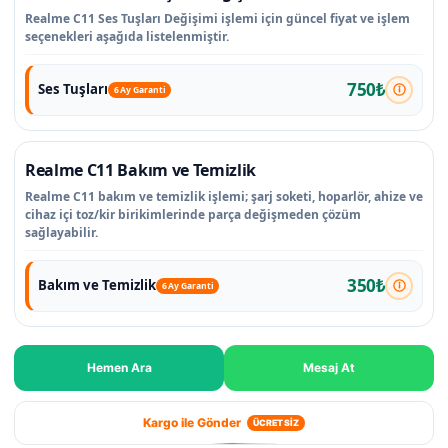
Realme C11 Ses Tuşları Değişimi işlemi için güncel fiyat ve işlem
seçenekleri aşağıda listelenmiştir.
750₺
Ses Tuşları
6 Ay Garanti
Realme C11 Bakım ve Temizlik
Realme C11 bakım ve temizlik işlemi; şarj soketi, hoparlör, ahize ve
cihaz içi toz/kir birikimlerinde parça değişmeden çözüm
sağlayabilir.
350₺
Bakım ve Temizlik
6 Ay Garanti
Hemen Ara
Mesaj At
Kargo ile Gönder
ÜCRETSİZ