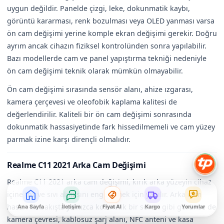
uygun değildir. Panelde çizgi, leke, dokunmatik kaybı,
görüntü kararması, renk bozulması veya OLED yanması varsa
ön cam değişimi yerine komple ekran değişimi gerekir. Doğru
ayrım ancak cihazın fiziksel kontrolünden sonra yapılabilir.
Bazı modellerde cam ve panel yapıştırma tekniği nedeniyle
ön cam değişimi teknik olarak mümkün olmayabilir.
Ön cam değişimi sırasında sensör alanı, ahize ızgarası,
kamera çerçevesi ve oleofobik kaplama kalitesi de
değerlendirilir. Kaliteli bir ön cam değişimi sonrasında
dokunmatik hassasiyetinde fark hissedilmemeli ve cam yüzey
parmak izine karşı dirençli olmalıdır.
Realme C11 2021 Arka Cam Değişimi
Realme C11 2021 arka cam değişimi, kırık arka yüzeyin cihaz
içine toz ve sıvı almasını engellemek için yapılır. Arka cam
hasarı ilk bakışta yalnızca kozmetik bir sorun gibi görünse de
Ana Sayfa
İletişim
Fiyat Al
Kargo
Yorumlar
kamera çevresi, kablosuz şarj alanı, NFC anteni ve kasa