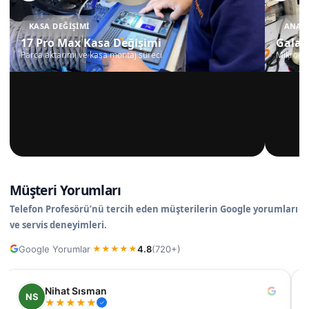
KASA DEĞIŞIMI
ANAKA
17 Pro Max Kasa Değişimi
Galax
Parça aktarımı ve kasa montaj süreci
Mikrosko
Müşteri Yorumları
Telefon Profesörü’nü tercih eden müşterilerin Google yorumları
ve servis deneyimleri.
Google Yorumlar
4.8
(720+)
·
★
★
★
★
★
Nihat Sısman
NS
★
★
★
★
★