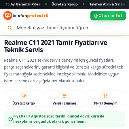
antili Piller
Ücretsiz Kargo
Telefon Alım & Satım
Tüm Ma
◆
◆
◆
telefon
profesörü
Cihazını Sat
Realme C11 2021 Tamir Fiyatları ve
Teknik Servis
Realme C11 2021 teknik servis deneyimi için güncel fiyatları,
parça seçeneklerini, garanti bilgisini ve ücretsiz kargo sürecini tek
fiyat mantığıyla sade şekilde inceleyebilirsiniz. Modelinize uygun
işlem seçenekleri aşağıda net olarak sunulur.
Ücretsiz Kargo
Veriler Silinmez
18+ Yıl Deneyim
Fiyatlar
7 Ağustos 2026
tarihli güncel döviz kuru ile
hesaplanır ve günlük olarak güncellenir.