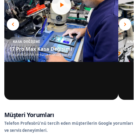
KASA DEĞIŞIMI
ANAKA
17 Pro Max Kasa Değişimi
Galax
Parça aktarımı ve kasa montaj süreci
Mikrosko
Müşteri Yorumları
Telefon Profesörü’nü tercih eden müşterilerin Google yorumları
ve servis deneyimleri.