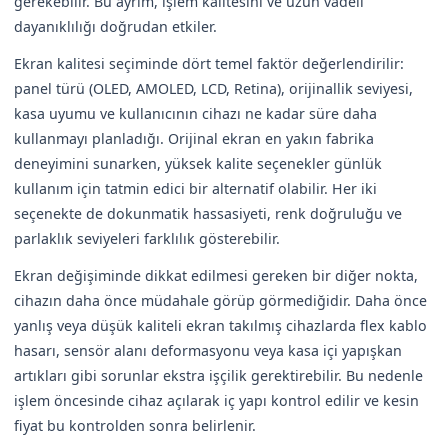
gerekebilir. Bu ayrım, işlem kalitesini ve uzun vadeli
dayanıklılığı doğrudan etkiler.
Ekran kalitesi seçiminde dört temel faktör değerlendirilir:
panel türü (OLED, AMOLED, LCD, Retina), orijinallik seviyesi,
kasa uyumu ve kullanıcının cihazı ne kadar süre daha
kullanmayı planladığı. Orijinal ekran en yakın fabrika
deneyimini sunarken, yüksek kalite seçenekler günlük
kullanım için tatmin edici bir alternatif olabilir. Her iki
seçenekte de dokunmatik hassasiyeti, renk doğruluğu ve
parlaklık seviyeleri farklılık gösterebilir.
Ekran değişiminde dikkat edilmesi gereken bir diğer nokta,
cihazın daha önce müdahale görüp görmediğidir. Daha önce
yanlış veya düşük kaliteli ekran takılmış cihazlarda flex kablo
hasarı, sensör alanı deformasyonu veya kasa içi yapışkan
artıkları gibi sorunlar ekstra işçilik gerektirebilir. Bu nedenle
işlem öncesinde cihaz açılarak iç yapı kontrol edilir ve kesin
fiyat bu kontrolden sonra belirlenir.