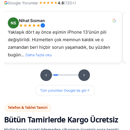
Google Yorumlar
4.8
(720+)
·
★
★
★
★
★
Nihat Sısman
NS
★
★
★
★
★
Yaklaşık dört ay önce eşimin iPhone 13'ünün pili
değiştirildi. Hizmetten çok memnun kaldık ve o
gel
zamandan beri hiçbir sorun yaşamadık, bu yüzden
bugün…
Daha fazla oku
Tüm yorumları Google'da gör
Telefon & Tablet Tamiri
Bütün Tamirlerde
Kargo Ücretsiz
Hiçbir kargo ücreti ödemeden cihazınızı ücretsiz arıza tespiti