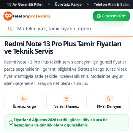
rantili Piller
Ücretsiz Kargo
Telefon Alım & Satım
Tüm M
◆
◆
◆
telefon
profesörü
Cihazını Sat
Redmi Note 13 Pro Plus Tamir Fiyatları
ve Teknik Servis
Redmi Note 13 Pro Plus teknik servis deneyimi için güncel fiyatları,
parça seçeneklerini, garanti bilgisini ve ücretsiz kargo sürecini tek
fiyat mantığıyla sade şekilde inceleyebilirsiniz. Modelinize uygun
işlem seçenekleri aşağıda net olarak sunulur.
Ücretsiz Kargo
Veriler Silinmez
18+ Yıl Deneyim
Fiyatlar
6 Ağustos 2026
tarihli güncel döviz kuru ile
hesaplanır ve günlük olarak güncellenir.