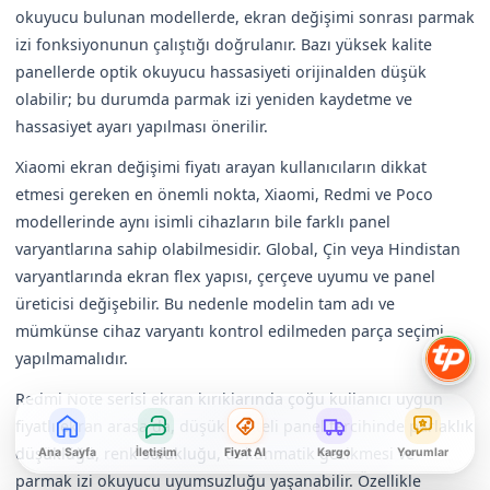
okuyucu bulunan modellerde, ekran değişimi sonrası parmak
izi fonksiyonunun çalıştığı doğrulanır. Bazı yüksek kalite
panellerde optik okuyucu hassasiyeti orijinalden düşük
olabilir; bu durumda parmak izi yeniden kaydetme ve
hassasiyet ayarı yapılması önerilir.
Xiaomi ekran değişimi fiyatı arayan kullanıcıların dikkat
etmesi gereken en önemli nokta, Xiaomi, Redmi ve Poco
modellerinde aynı isimli cihazların bile farklı panel
varyantlarına sahip olabilmesidir. Global, Çin veya Hindistan
varyantlarında ekran flex yapısı, çerçeve uyumu ve panel
üreticisi değişebilir. Bu nedenle modelin tam adı ve
mümkünse cihaz varyantı kontrol edilmeden parça seçimi
yapılmamalıdır.
Redmi Note serisi ekran kırıklarında çoğu kullanıcı uygun
fiyatlı ekran arasa da, düşük kaliteli panel tercihinde parlaklık
düşüklüğü, renk solukluğu, dokunmatik gecikmesi ve
Ana Sayfa
İletişim
Fiyat Al
Kargo
Yorumlar
parmak izi okuyucu uyumsuzluğu yaşanabilir. Özellikle