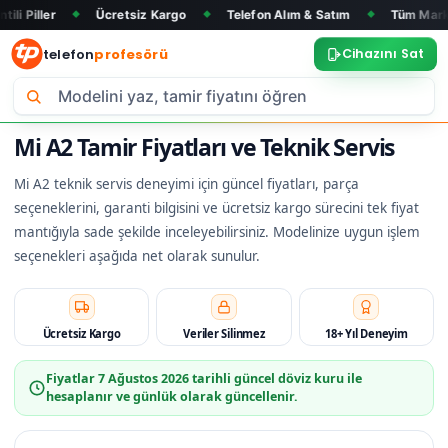
Ücretsiz Kargo
Telefon Alım & Satım
Tüm Marka ve Modelle
◆
◆
◆
telefon
profesörü
Cihazını Sat
Mi A2 Tamir Fiyatları ve Teknik Servis
Mi A2 teknik servis deneyimi için güncel fiyatları, parça
seçeneklerini, garanti bilgisini ve ücretsiz kargo sürecini tek fiyat
mantığıyla sade şekilde inceleyebilirsiniz. Modelinize uygun işlem
seçenekleri aşağıda net olarak sunulur.
Ücretsiz Kargo
Veriler Silinmez
18+ Yıl Deneyim
Fiyatlar
7 Ağustos 2026
tarihli güncel döviz kuru ile
hesaplanır ve günlük olarak güncellenir.