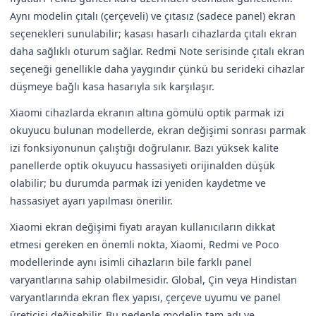
Aynı modelin çıtalı (çerçeveli) ve çıtasız (sadece panel) ekran
seçenekleri sunulabilir; kasası hasarlı cihazlarda çıtalı ekran
daha sağlıklı oturum sağlar. Redmi Note serisinde çıtalı ekran
seçeneği genellikle daha yaygındır çünkü bu serideki cihazlar
düşmeye bağlı kasa hasarıyla sık karşılaşır.
Xiaomi cihazlarda ekranın altına gömülü optik parmak izi
okuyucu bulunan modellerde, ekran değişimi sonrası parmak
izi fonksiyonunun çalıştığı doğrulanır. Bazı yüksek kalite
panellerde optik okuyucu hassasiyeti orijinalden düşük
olabilir; bu durumda parmak izi yeniden kaydetme ve
hassasiyet ayarı yapılması önerilir.
Xiaomi ekran değişimi fiyatı arayan kullanıcıların dikkat
etmesi gereken en önemli nokta, Xiaomi, Redmi ve Poco
modellerinde aynı isimli cihazların bile farklı panel
varyantlarına sahip olabilmesidir. Global, Çin veya Hindistan
varyantlarında ekran flex yapısı, çerçeve uyumu ve panel
üreticisi değişebilir. Bu nedenle modelin tam adı ve