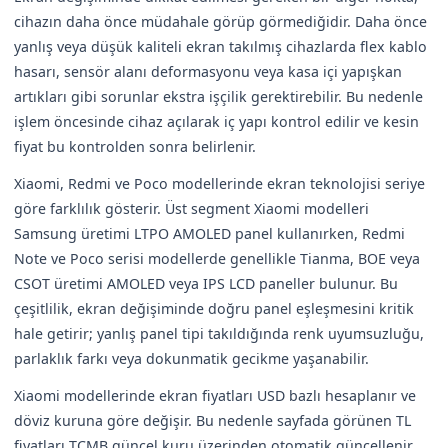
cihazın daha önce müdahale görüp görmediğidir. Daha önce
yanlış veya düşük kaliteli ekran takılmış cihazlarda flex kablo
hasarı, sensör alanı deformasyonu veya kasa içi yapışkan
artıkları gibi sorunlar ekstra işçilik gerektirebilir. Bu nedenle
işlem öncesinde cihaz açılarak iç yapı kontrol edilir ve kesin
fiyat bu kontrolden sonra belirlenir.
Xiaomi, Redmi ve Poco modellerinde ekran teknolojisi seriye
göre farklılık gösterir. Üst segment Xiaomi modelleri
Samsung üretimi LTPO AMOLED panel kullanırken, Redmi
Note ve Poco serisi modellerde genellikle Tianma, BOE veya
CSOT üretimi AMOLED veya IPS LCD paneller bulunur. Bu
çeşitlilik, ekran değişiminde doğru panel eşleşmesini kritik
hale getirir; yanlış panel tipi takıldığında renk uyumsuzluğu,
parlaklık farkı veya dokunmatik gecikme yaşanabilir.
Xiaomi modellerinde ekran fiyatları USD bazlı hesaplanır ve
döviz kuruna göre değişir. Bu nedenle sayfada görünen TL
fiyatları TCMB güncel kuru üzerinden otomatik güncellenir.