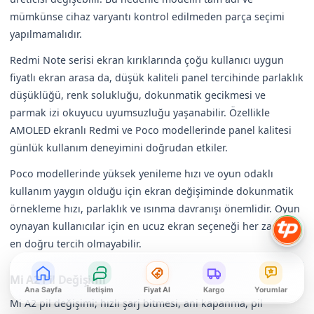
mümkünse cihaz varyantı kontrol edilmeden parça seçimi
yapılmamalıdır.
Redmi Note serisi ekran kırıklarında çoğu kullanıcı uygun
fiyatlı ekran arasa da, düşük kaliteli panel tercihinde parlaklık
düşüklüğü, renk solukluğu, dokunmatik gecikmesi ve
parmak izi okuyucu uyumsuzluğu yaşanabilir. Özellikle
AMOLED ekranlı Redmi ve Poco modellerinde panel kalitesi
günlük kullanım deneyimini doğrudan etkiler.
Poco modellerinde yüksek yenileme hızı ve oyun odaklı
kullanım yaygın olduğu için ekran değişiminde dokunmatik
örnekleme hızı, parlaklık ve ısınma davranışı önemlidir. Oyun
oynayan kullanıcılar için en ucuz ekran seçeneği her zaman
en doğru tercih olmayabilir.
Mi A2 Pil Değişimi
Ana Sayfa
İletişim
Fiyat Al
Kargo
Yorumlar
Mi A2 pil değişimi; hızlı şarj bitmesi, ani kapanma, pil