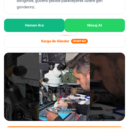
bittiğinde, güvenli şekilde paketleyerek sizlere geri
göndeririz.
Hemen Ara
Mesaj At
Kargo ile Gönder
ÜCRETSİZ