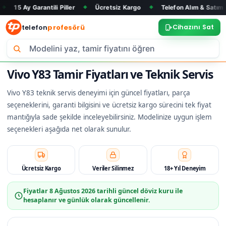
rantili Piller
Ücretsiz Kargo
Telefon Alım & Satım
Tüm M
◆
◆
◆
telefon
profesörü
Cihazını Sat
Vivo Y83 Tamir Fiyatları ve Teknik Servis
Vivo Y83 teknik servis deneyimi için güncel fiyatları, parça
seçeneklerini, garanti bilgisini ve ücretsiz kargo sürecini tek fiyat
mantığıyla sade şekilde inceleyebilirsiniz. Modelinize uygun işlem
seçenekleri aşağıda net olarak sunulur.
Ücretsiz Kargo
Veriler Silinmez
18+ Yıl Deneyim
Fiyatlar
8 Ağustos 2026
tarihli güncel döviz kuru ile
hesaplanır ve günlük olarak güncellenir.