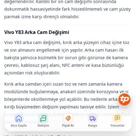
değerlendirilir. Kaliteli bir ön cam değişimi sonrasında
dokunmatik hassasiyetinde fark hissedilmemeli ve cam yüzey
parmak izine karşı dirençli olmalıdır.
Vivo Y83 Arka Cam Değişimi
Vivo Y83 arka cam değişimi, kırık arka yüzeyin cihaz içine toz
ve sıvı almasını engellemek için yapılır. Arka cam hasarı ilk
bakışta yalnızca kozmetik bir sorun gibi görünse de kamera
çevresi, kablosuz şarj alanı, NFC anteni ve kasa bütünlüğü
açısından risk oluşturabilir.
Kırık arka camdan içeri sızan toz ve nem zamanla kamera
modülünde buğulanmaya, anakart üzerinde korozyona ve iç
bileşenlerde oksitlenmeye yol açabilir. Bu nedenle arka cam
kırığı büyümeden değişim yapılması tavsiye edilir. İşlem
sırasında kablosuz şarj bobini, kamera lens çerçevesi ve flash
alanı da kontrol edilir.
Ana Sayfa
İletişim
Fiyat Al
Kargo
Yorumlar