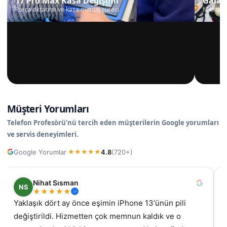
17 Pro Max Kasa Değişimi
Galax
Parça aktarımı ve kasa montaj süreci
Mikrosko
Müşteri Yorumları
Telefon Profesörü’nü tercih eden müşterilerin Google yorumları
ve servis deneyimleri.
Google Yorumlar
4.8
(720+)
·
★
★
★
★
★
Nihat Sısman
NS
★
★
★
★
★
Yaklaşık dört ay önce eşimin iPhone 13'ünün pili
değiştirildi. Hizmetten çok memnun kaldık ve o
gel