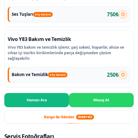
750₺
Ses Tuşları
6 Ay Garanti
Vivo Y83 Bakım ve Temizlik
Vivo Y83 bakım ve temizlik işlemi; şarj soketi, hoparlör, ahize ve
cihaz içi toz/kir birikimlerinde parça değişmeden çözüm
sağlayabilir.
250₺
Bakım ve Temizlik
6 Ay Garanti
Hemen Ara
Mesaj At
Kargo ile Gönder
ÜCRETSİZ
Servis Fotoğrafları