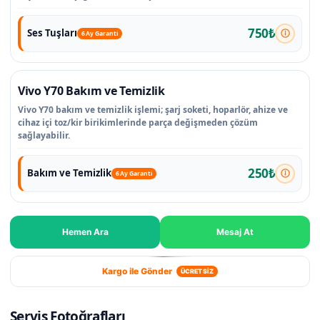
750₺
Ses Tuşları
6 Ay Garanti
Vivo Y70 Bakım ve Temizlik
Vivo Y70 bakım ve temizlik işlemi; şarj soketi, hoparlör, ahize ve
cihaz içi toz/kir birikimlerinde parça değişmeden çözüm
sağlayabilir.
250₺
Bakım ve Temizlik
6 Ay Garanti
Hemen Ara
Mesaj At
Kargo ile Gönder
ÜCRETSİZ
Servis Fotoğrafları