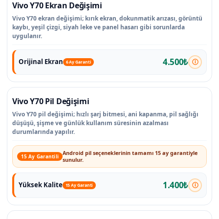
Vivo Y70 Ekran Değişimi
Vivo Y70 ekran değişimi; kırık ekran, dokunmatik arızası, görüntü
kaybı, yeşil çizgi, siyah leke ve panel hasarı gibi sorunlarda
uygulanır.
4.500₺
Orijinal Ekran
6 Ay Garanti
Vivo Y70 Pil Değişimi
Vivo Y70 pil değişimi; hızlı şarj bitmesi, ani kapanma, pil sağlığı
düşüşü, şişme ve günlük kullanım süresinin azalması
durumlarında yapılır.
Android pil seçeneklerinin tamamı 15 ay garantiyle
15 Ay Garantili
sunulur.
1.400₺
Yüksek Kalite
15 Ay Garanti