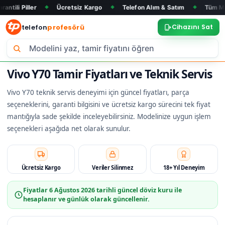
r
Ücretsiz Kargo
Telefon Alım & Satım
Tüm Marka ve Mod
◆
◆
◆
telefon
profesörü
Cihazını Sat
Vivo Y70 Tamir Fiyatları ve Teknik Servis
Vivo Y70 teknik servis deneyimi için güncel fiyatları, parça
seçeneklerini, garanti bilgisini ve ücretsiz kargo sürecini tek fiyat
mantığıyla sade şekilde inceleyebilirsiniz. Modelinize uygun işlem
seçenekleri aşağıda net olarak sunulur.
Ücretsiz Kargo
Veriler Silinmez
18+ Yıl Deneyim
Fiyatlar
6 Ağustos 2026
tarihli güncel döviz kuru ile
hesaplanır ve günlük olarak güncellenir.