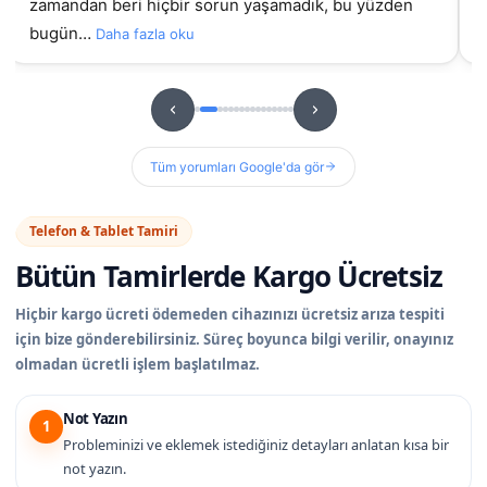
sorunluydu ama burada orijinal ekran takıldıydı, t…
hizme
u
Daha fazla oku
Tüm yorumları Google'da gör
Telefon & Tablet Tamiri
Bütün Tamirlerde
Kargo Ücretsiz
Hiçbir kargo ücreti ödemeden cihazınızı ücretsiz arıza tespiti
için bize gönderebilirsiniz. Süreç boyunca bilgi verilir, onayınız
olmadan ücretli işlem başlatılmaz.
Not Yazın
1
Probleminizi ve eklemek istediğiniz detayları anlatan kısa bir
not yazın.