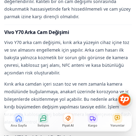
değerlendirilir. Kaliteli bir ön cam değişimi sonrasında
dokunmatik hassasiyetinde fark hissedilmemeli ve cam yüzey
parmak izine karşı dirençli olmalıdır.
Vivo Y70 Arka Cam Değişimi
Vivo Y70 arka cam değişimi, kırık arka yüzeyin cihaz içine toz
ve sıvı almasını engellemek için yapılır. Arka cam hasarı ilk
bakışta yalnızca kozmetik bir sorun gibi görünse de kamera
çevresi, kablosuz şarj alanı, NFC anteni ve kasa bütünlüğü
açısından risk oluşturabilir.
Kırık arka camdan içeri sızan toz ve nem zamanla kamera
modülünde buğulanmaya, anakart üzerinde korozyona ve iç
bileşenlerde oksitlenmeye yol açabilir. Bu nedenle arka cam
kırığı büyümeden değişim yapılması tavsiye edilir. İşlem
sırasında kablosuz şarj bobini, kamera lens çerçevesi ve flash
alanı da kontrol edilir.
Ana Sayfa
İletişim
Fiyat Al
Kargo
Yorumlar