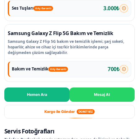
3.000₺
Ses Tuşları
6 Ay Garanti
Samsung Galaxy Z Flip 5G Bakım ve Temizlik
Samsung Galaxy Z Flip 5G bakım ve temizlik işlemi; şarj soketi,
hoparlör, ahize ve cihaz içi toz/kir birikimlerinde parça
değişmeden çözüm sağlayabilir.
700₺
Bakım ve Temizlik
6 Ay Garanti
Hemen Ara
Mesaj At
Kargo ile Gönder
ÜCRETSİZ
Servis Fotoğrafları