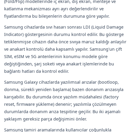
(Fold/Flip) modellerinde iç ekran, dış ekran, menteşe ve
katlanma mekanizması ayrı ayrı değerlendirilir ve
fiyatlandırma bu bileşenlerin durumuna göre yapılır.
Samsung cihazlarda sıvı hasarı sonrası LDI (Liquid Damage
Indicator) göstergesinin durumu kontrol edilir. Bu gösterge
tetiklenmişse cihazın daha önce sıvıya maruz kaldığı anlaşılır
ve anakart kontrolü daha kapsamlı yapılır. Samsung'un çift
SIM, eSIM ve 5G antenlerinin konumu modele göre
değiştiğinden, şarj soketi veya anakart işlemlerinde bu
bağlantı hatları da kontrol edilir.
Samsung Galaxy cihazlarda yazılımsal arızalar (bootloop,
donma, sürekli yeniden başlama) bazen donanım arızasıyla
karışabilir. Bu durumda önce yazılım müdahalesi (factory
reset, firmware yükleme) denenir; yazılımla çözülmeyen
durumlarda donanım arıza tespitine geçilir. Bu iki aşamalı
yaklaşım gereksiz parça değişimini önler.
Samsung tamiri aramalarında kullanıcılar çoğunlukla