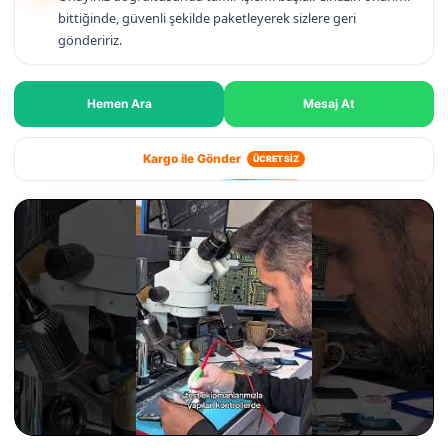
bittiğinde, güvenli şekilde paketleyerek sizlere geri
göndeririz.
Hemen Ara
Mesaj At
Kargo ile Gönder
ÜCRETSİZ