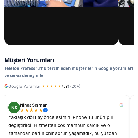
Müşteri Yorumları
Telefon Profesörü’nü tercih eden müşterilerin Google yorumları
ve servis deneyimleri.
Google Yorumlar
4.8
(720+)
·
★
★
★
★
★
Nihat Sısman
NS
★
★
★
★
★
Yaklaşık dört ay önce eşimin iPhone 13'ünün pili
değiştirildi. Hizmetten çok memnun kaldık ve o
gel
zamandan beri hiçbir sorun yaşamadık, bu yüzden