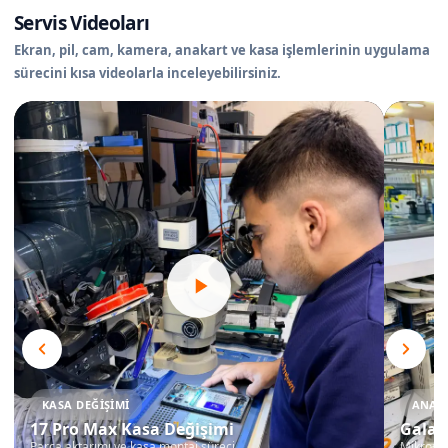
Servis Videoları
Ekran, pil, cam, kamera, anakart ve kasa işlemlerinin uygulama
sürecini kısa videolarla inceleyebilirsiniz.
KASA DEĞIŞIMI
ANAKA
17 Pro Max Kasa Değişimi
Galax
Parça aktarımı ve kasa montaj süreci
Mikrosko