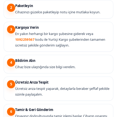
Paketleyin
2
Cihazınızı güzelce paketleyip notu içine mutlaka koyun.
Kargoya Verin
3
En yakın herhangi bir kargo şubesine giderek veya
1092259567
kodu ile Yurtiçi Kargo şubelerinden tamamen
ücretsiz şekilde gönderim sağlayın.
Bildirim Alın
4
Cihaz bize ulaştığında size bilgi verelim.
Ücretsiz Arıza Tespit
5
Ücretsiz arıza tespit yaparak, detaylarla beraber şeffaf şekilde
sizinle paylaşalım.
Tamir & Geri Gönderim
6
Onayınız doğrultusunda tamir işlemi başlar. Cihazın onarımı