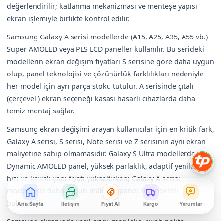
değerlendirilir; katlanma mekanizması ve menteşe yapısı
ekran işlemiyle birlikte kontrol edilir.
Samsung Galaxy A serisi modellerde (A15, A25, A35, A55 vb.)
Super AMOLED veya PLS LCD paneller kullanılır. Bu serideki
modellerin ekran değişim fiyatları S serisine göre daha uygun
olup, panel teknolojisi ve çözünürlük farklılıkları nedeniyle
her model için ayrı parça stoku tutulur. A serisinde çıtalı
(çerçeveli) ekran seçeneği kasası hasarlı cihazlarda daha
temiz montaj sağlar.
Samsung ekran değişimi arayan kullanıcılar için en kritik fark,
Galaxy A serisi, S serisi, Note serisi ve Z serisinin aynı ekran
maliyetine sahip olmamasıdır. Galaxy S Ultra modellerde
Dynamic AMOLED panel, yüksek parlaklık, adaptif yenileme
hızı ve kavisli yapı fiyatı yükseltirken; Galaxy A serisi
modellerde daha uygun maliyetli panel seçenekleri
bulunabilir.
Ana Sayfa
İletişim
Fiyat Al
Kargo
Yorumlar