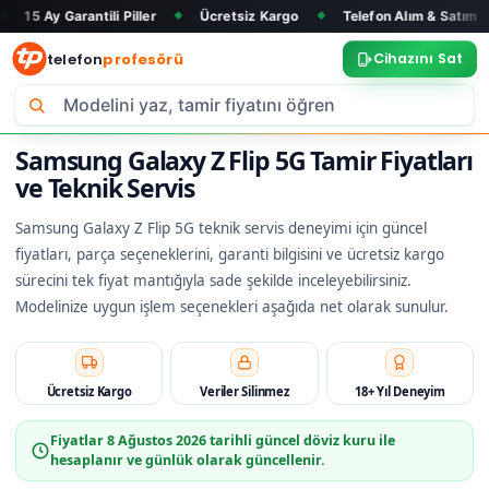
rantili Piller
Ücretsiz Kargo
Telefon Alım & Satım
Tüm Ma
◆
◆
◆
telefon
profesörü
Cihazını Sat
Samsung Galaxy Z Flip 5G Tamir Fiyatları
ve Teknik Servis
Samsung Galaxy Z Flip 5G teknik servis deneyimi için güncel
fiyatları, parça seçeneklerini, garanti bilgisini ve ücretsiz kargo
sürecini tek fiyat mantığıyla sade şekilde inceleyebilirsiniz.
Modelinize uygun işlem seçenekleri aşağıda net olarak sunulur.
Ücretsiz Kargo
Veriler Silinmez
18+ Yıl Deneyim
Fiyatlar
8 Ağustos 2026
tarihli güncel döviz kuru ile
hesaplanır ve günlük olarak güncellenir.