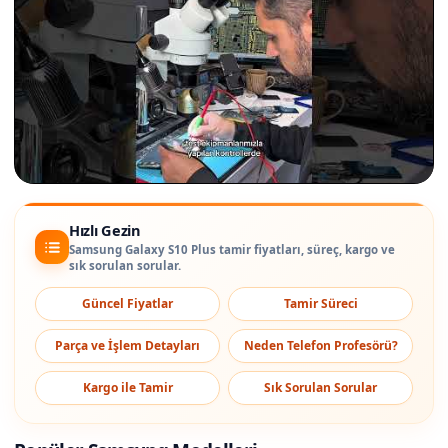
Hızlı Gezin
Samsung Galaxy S10 Plus tamir fiyatları, süreç, kargo ve
sık sorulan sorular.
Güncel Fiyatlar
Tamir Süreci
Parça ve İşlem Detayları
Neden Telefon Profesörü?
Kargo ile Tamir
Sık Sorulan Sorular