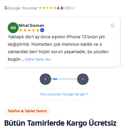
Google Yorumlar
4.8
(720+)
·
★
★
★
★
★
Nihat Sısman
NS
★
★
★
★
★
Yaklaşık dört ay önce eşimin iPhone 13'ünün pili
değiştirildi. Hizmetten çok memnun kaldık ve o
gel
zamandan beri hiçbir sorun yaşamadık, bu yüzden
bugün…
Daha fazla oku
Tüm yorumları Google'da gör
Telefon & Tablet Tamiri
Bütün Tamirlerde
Kargo Ücretsiz