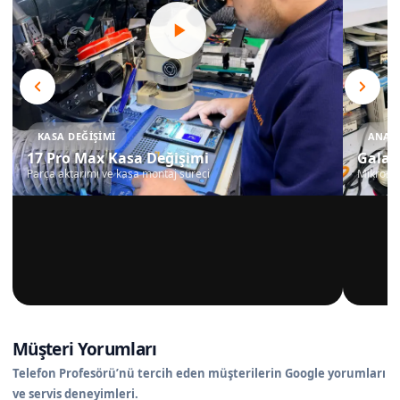
KASA DEĞIŞIMI
ANAKA
17 Pro Max Kasa Değişimi
Galax
Parça aktarımı ve kasa montaj süreci
Mikrosko
Müşteri Yorumları
Telefon Profesörü’nü tercih eden müşterilerin Google yorumları
ve servis deneyimleri.