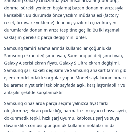
Samsung Galaxy cihazlarda yazılımsal arızalar (bootloop,
donma, sürekli yeniden başlama) bazen donanım arızasıyla
karışabilir. Bu durumda önce yazılım müdahalesi (factory
reset, firmware yükleme) denenir; yazılımla çözülmeyen
durumlarda donanım arıza tespitine geçilir. Bu iki aşamalı
yaklaşım gereksiz parça değişimini önler.
Samsung tamiri aramalarında kullanıcılar çoğunlukla
Samsung ekran değişimi fiyatı, Samsung pil değişimi fiyatı,
Galaxy A serisi ekran fiyatı, Galaxy S Ultra ekran değişimi,
Samsung şarj soketi değişimi ve Samsung anakart tamiri gibi
işlem-model odaklı sorgular yapar. Model sayfalarının amacı
bu arama niyetlerini tek bir sayfada açık, karşılaştırılabilir ve
anlaşılır şekilde karşılamaktır.
Samsung cihazlarda parça seçimi yalnızca fiyat farkı
oluşturmaz; ekran parlaklığı, parmak izi okuyucu hassasiyeti,
dokunmatik tepki, hızlı şarj uyumu, kablosuz şarj ve suya
dayanıklılık contası gibi günlük kullanım noktalarını da