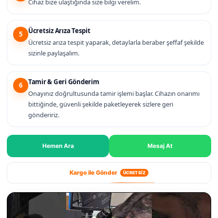
Cihaz bize ulaştığında size bilgi verelim.
Ücretsiz Arıza Tespit
5
Ücretsiz arıza tespit yaparak, detaylarla beraber şeffaf şekilde
sizinle paylaşalım.
Tamir & Geri Gönderim
6
Onayınız doğrultusunda tamir işlemi başlar. Cihazın onarımı
bittiğinde, güvenli şekilde paketleyerek sizlere geri
göndeririz.
Hemen Ara
Mesaj At
Kargo ile Gönder
ÜCRETSİZ