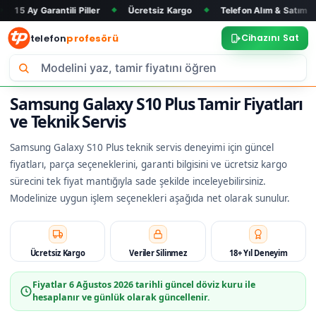
antili Piller
Ücretsiz Kargo
Telefon Alım & Satım
Tüm Mar
◆
◆
◆
telefon
profesörü
Cihazını Sat
Samsung Galaxy S10 Plus Tamir Fiyatları
ve Teknik Servis
Samsung Galaxy S10 Plus teknik servis deneyimi için güncel
fiyatları, parça seçeneklerini, garanti bilgisini ve ücretsiz kargo
sürecini tek fiyat mantığıyla sade şekilde inceleyebilirsiniz.
Modelinize uygun işlem seçenekleri aşağıda net olarak sunulur.
Ücretsiz Kargo
Veriler Silinmez
18+ Yıl Deneyim
Fiyatlar
6 Ağustos 2026
tarihli güncel döviz kuru ile
hesaplanır ve günlük olarak güncellenir.