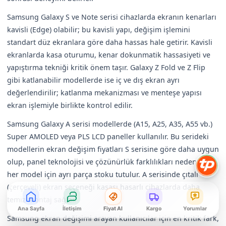
Samsung Galaxy S ve Note serisi cihazlarda ekranın kenarları
kavisli (Edge) olabilir; bu kavisli yapı, değişim işlemini
standart düz ekranlara göre daha hassas hale getirir. Kavisli
ekranlarda kasa oturumu, kenar dokunmatik hassasiyeti ve
yapıştırma tekniği kritik önem taşır. Galaxy Z Fold ve Z Flip
gibi katlanabilir modellerde ise iç ve dış ekran ayrı
değerlendirilir; katlanma mekanizması ve menteşe yapısı
ekran işlemiyle birlikte kontrol edilir.
Samsung Galaxy A serisi modellerde (A15, A25, A35, A55 vb.)
Super AMOLED veya PLS LCD paneller kullanılır. Bu serideki
modellerin ekran değişim fiyatları S serisine göre daha uygun
olup, panel teknolojisi ve çözünürlük farklılıkları nedeniyle
her model için ayrı parça stoku tutulur. A serisinde çıtalı
(çerçeveli) ekran seçeneği kasası hasarlı cihazlarda daha
temiz montaj sağlar.
Ana Sayfa
İletişim
Fiyat Al
Kargo
Yorumlar
Samsung ekran değişimi arayan kullanıcılar için en kritik fark,