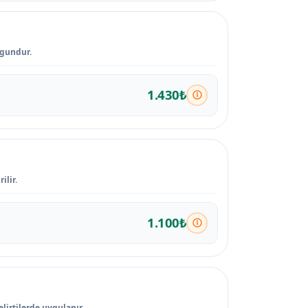
ygundur.
1.430₺
ilir.
1.100₺
lirtilerde uygulanır.