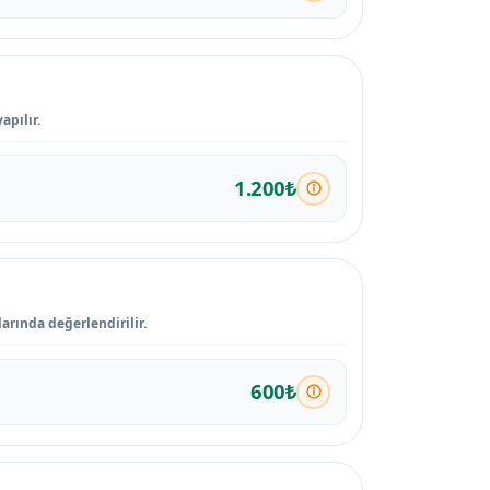
apılır.
1.200₺
rında değerlendirilir.
600₺