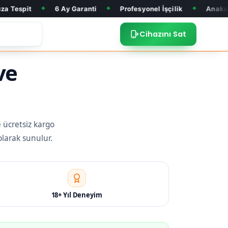
6 Ay Garanti
Profesyonel İşçilik
Anakart Tamiri
◆
◆
◆
Cihazını Sat
ve
e ücretsiz kargo
olarak sunulur.
18+ Yıl Deneyim