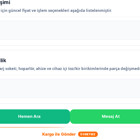
işimi
çin güncel fiyat ve işlem seçenekleri aşağıda listelenmiştir.
lik
rj soketi, hoparlör, ahize ve cihaz içi toz/kir birikimlerinde parça değişme
Hemen Ara
Mesaj At
Kargo ile Gönder
ÜCRETSİZ