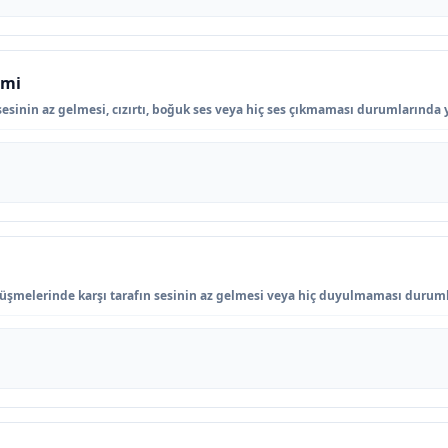
imi
sinin az gelmesi, cızırtı, boğuk ses veya hiç ses çıkmaması durumlarında y
rüşmelerinde karşı tarafın sesinin az gelmesi veya hiç duyulmaması durumla