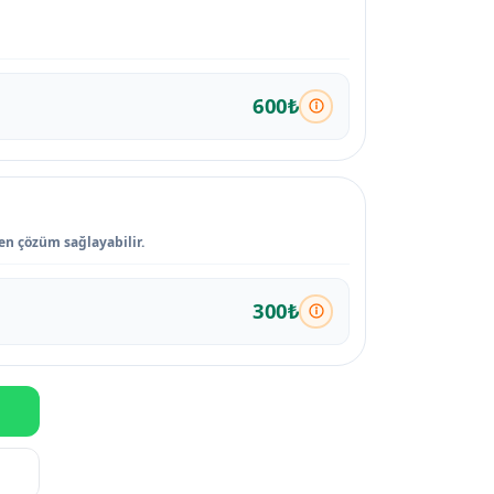
600₺
den çözüm sağlayabilir.
300₺