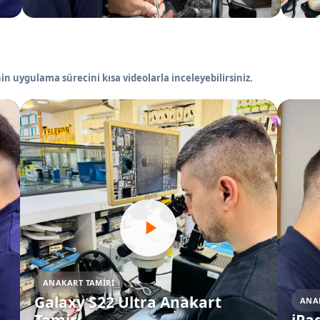
in uygulama sürecini kısa videolarla inceleyebilirsiniz.
ANAKART TAMIRI
Galaxy S22 Ultra Anakart
ANA