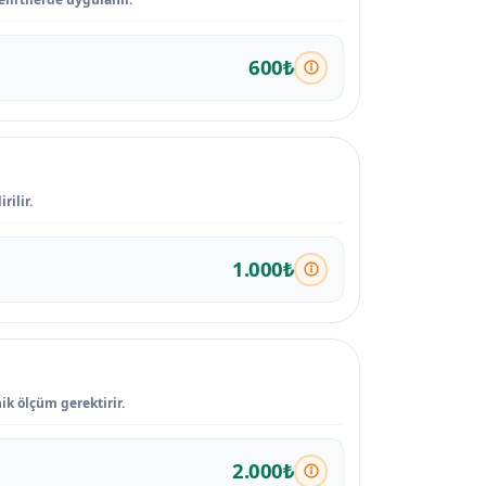
600₺
rilir.
1.000₺
ik ölçüm gerektirir.
2.000₺