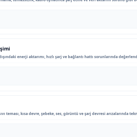
işimi
şındaki enerji aktarımı, hızlı şarj ve bağlantı hattı sorunlarında değerlendi
ı teması, kısa devre, şebeke, ses, görüntü ve şarj devresi arızalarında tekn