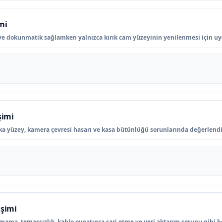
mi
ve dokunmatik sağlamken yalnızca kırık cam yüzeyinin yenilenmesi için u
şimi
ka yüzey, kamera çevresi hasarı ve kasa bütünlüğü sorunlarında değerlendir
işimi
lmama, temassızlık, kablo oynatınca şarj etme ve veri aktarım sorunu gibi be