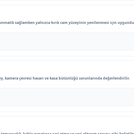
nmatik sağlamken yalnızca kırık cam yüzeyinin yenilenmesi için uygundu
y, kamera çevresi hasarı ve kasa bütünlüğü sorunlarında değerlendirilir.
temassızlık, kablo oynatınca şarj etme ve veri aktarım sorunu gibi belirtile