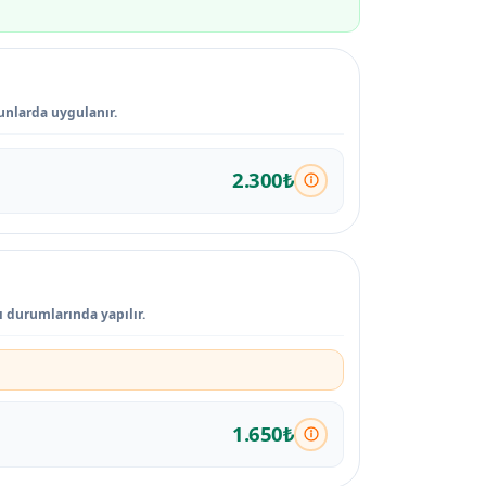
runlarda uygulanır.
2.300₺
ı durumlarında yapılır.
1.650₺