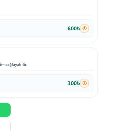
600₺
üm sağlayabilir.
300₺