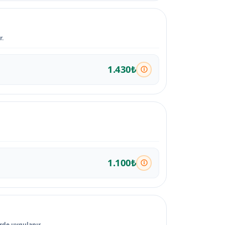
r.
1.430₺
1.100₺
rde uygulanır.