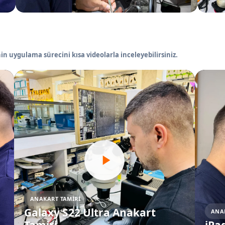
in uygulama sürecini kısa videolarla inceleyebilirsiniz.
ANAKART TAMIRI
Galaxy S22 Ultra Anakart
ANA