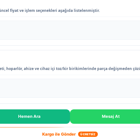
ncel fiyat ve işlem seçenekleri aşağıda listelenmiştir.
ti, hoparlör, ahize ve cihaz içi toz/kir birikimlerinde parça değişmeden çöz
Hemen Ara
Mesaj At
Kargo ile Gönder
ÜCRETSİZ