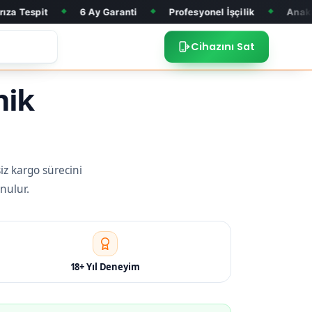
6 Ay Garanti
Profesyonel İşçilik
Anakart Tamiri
◆
◆
◆
Cihazını Sat
nik
iz kargo sürecini
nulur.
18+ Yıl Deneyim