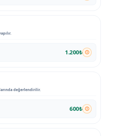
apılır.
1.200₺
rında değerlendirilir.
600₺