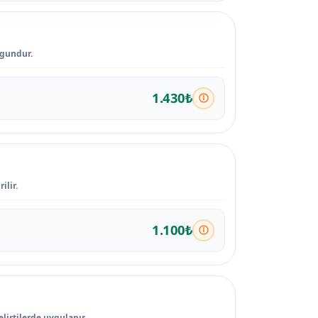
ygundur.
1.430₺
ilir.
1.100₺
lirtilerde uygulanır.