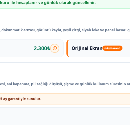
 kuru ile hesaplanır ve günlük olarak güncellenir.
 dokunmatik arızası, görüntü kaybı, yeşil çizgi, siyah leke ve panel hasarı g
2.300₺
Orijinal Ekran
6 Ay Garanti
mesi, ani kapanma, pil sağlığı düşüşü, şişme ve günlük kullanım süresinin a
5 ay garantiyle sunulur.