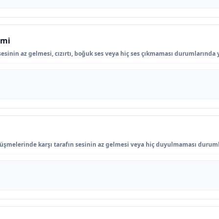
imi
sinin az gelmesi, cızırtı, boğuk ses veya hiç ses çıkmaması durumlarında y
rüşmelerinde karşı tarafın sesinin az gelmesi veya hiç duyulmaması durumla