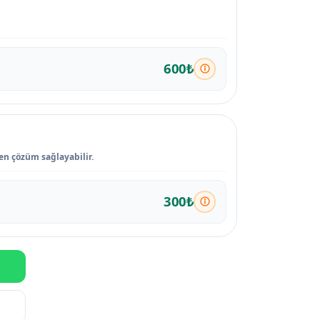
600₺
den çözüm sağlayabilir.
300₺