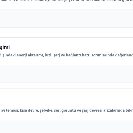
işimi
şındaki enerji aktarımı, hızlı şarj ve bağlantı hattı sorunlarında değerlendi
ı teması, kısa devre, şebeke, ses, görüntü ve şarj devresi arızalarında tekn