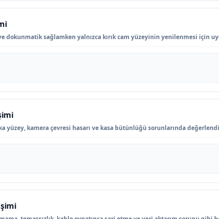
mi
ve dokunmatik sağlamken yalnızca kırık cam yüzeyinin yenilenmesi için u
şimi
ka yüzey, kamera çevresi hasarı ve kasa bütünlüğü sorunlarında değerlendir
işimi
lmama, temassızlık, kablo oynatınca şarj etme ve veri aktarım sorunu gibi be