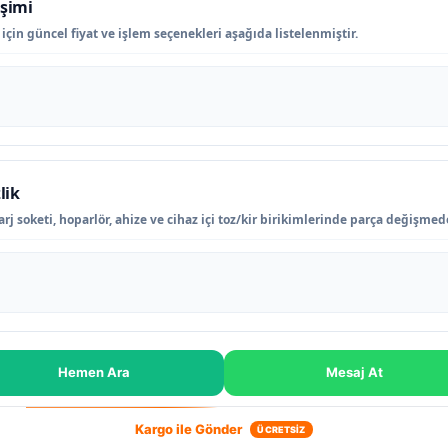
işimi
çin güncel fiyat ve işlem seçenekleri aşağıda listelenmiştir.
lik
rj soketi, hoparlör, ahize ve cihaz içi toz/kir birikimlerinde parça değişme
Hemen Ara
Mesaj At
Kargo ile Gönder
ÜCRETSİZ