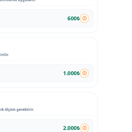
600₺
rilir.
1.000₺
ik ölçüm gerektirir.
2.000₺