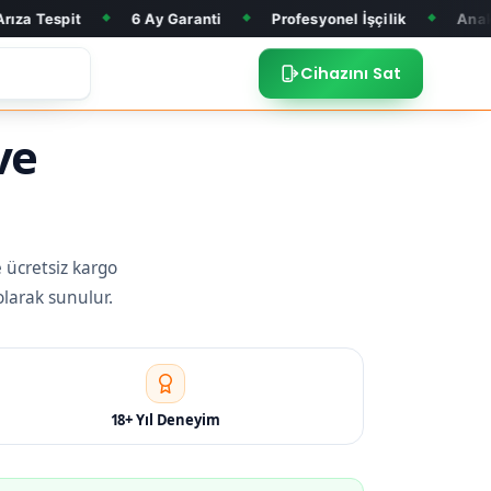
6 Ay Garanti
Profesyonel İşçilik
Anakart Tamiri
◆
◆
◆
Cihazını Sat
ve
e ücretsiz kargo
olarak sunulur.
18+ Yıl Deneyim