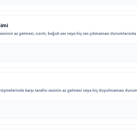
şimi
sinin az gelmesi, cızırtı, boğuk ses veya hiç ses çıkmaması durumlarında y
i
rüşmelerinde karşı tarafın sesinin az gelmesi veya hiç duyulmaması duruml