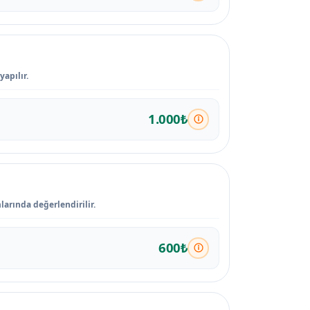
apılır.
1.000₺
arında değerlendirilir.
600₺