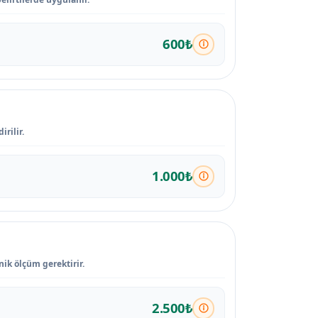
600₺
rilir.
1.000₺
nik ölçüm gerektirir.
2.500₺