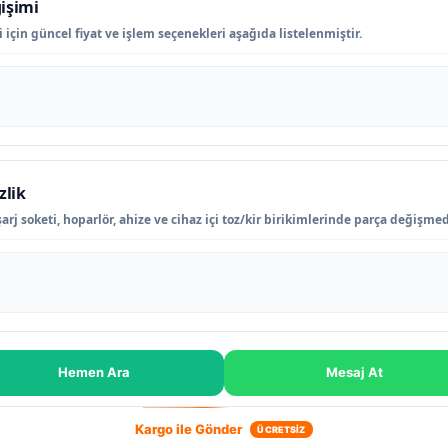
işimi
için güncel fiyat ve işlem seçenekleri aşağıda listelenmiştir.
zlik
rj soketi, hoparlör, ahize ve cihaz içi toz/kir birikimlerinde parça değişme
Hemen Ara
Mesaj At
Kargo ile Gönder
ÜCRETSİZ