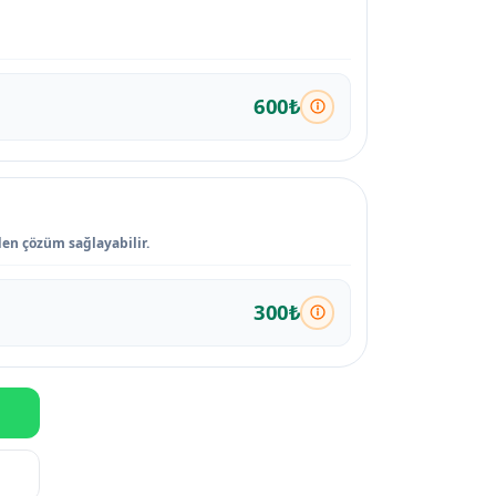
600₺
den çözüm sağlayabilir.
300₺