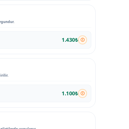
ygundur.
1.430₺
ilir.
1.100₺
elirtilerde uygulanır.