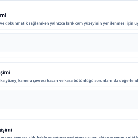
imi
ve dokunmatik sağlamken yalnızca kırık cam yüzeyinin yenilenmesi için u
işimi
ka yüzey, kamera çevresi hasarı ve kasa bütünlüğü sorunlarında değerlendir
işimi
lmama, temassızlık, kablo oynatınca şarj etme ve veri aktarım sorunu gibi b