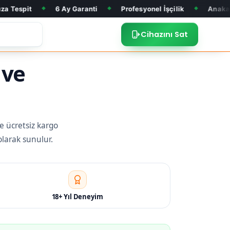
6 Ay Garanti
Profesyonel İşçilik
Anakart Tamiri
◆
◆
◆
◆
Cihazını Sat
 ve
ve ücretsiz kargo
olarak sunulur.
18+ Yıl Deneyim