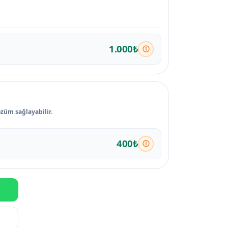
1.000₺
özüm sağlayabilir.
400₺