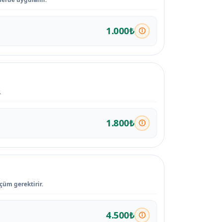
1.000₺
.
1.800₺
çüm gerektirir.
4.500₺