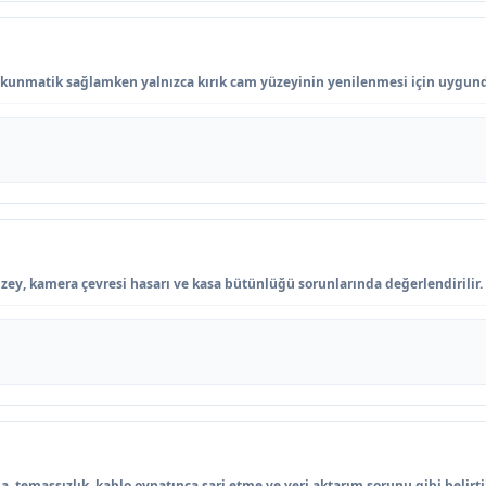
kunmatik sağlamken yalnızca kırık cam yüzeyinin yenilenmesi için uygund
ey, kamera çevresi hasarı ve kasa bütünlüğü sorunlarında değerlendirilir.
i
 temassızlık, kablo oynatınca şarj etme ve veri aktarım sorunu gibi belirti