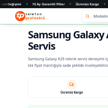
i
15 Ay Garantili Piller
Ücretsiz Kargo
Telefon Al
◆
◆
◆
telefon
profesörü
Samsung Galaxy A
Servis
Samsung Galaxy A26 teknik servis deneyimi için 
tek fiyat mantığıyla sade şekilde inceleyebili
Ücretsiz Kargo