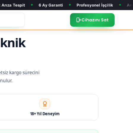
6 Ay Garanti
Profesyonel İşçilik
Anakart Tamiri
◆
◆
◆
Cihazını Sat
eknik
tsiz kargo sürecini
nulur.
18+ Yıl Deneyim