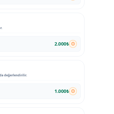
r.
2.000₺
a değerlendirilir.
1.000₺