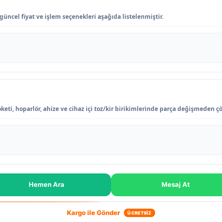
üncel fiyat ve işlem seçenekleri aşağıda listelenmiştir.
eti, hoparlör, ahize ve cihaz içi toz/kir birikimlerinde parça değişmeden ç
Hemen Ara
Mesaj At
Kargo ile Gönder
ÜCRETSİZ