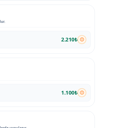
ur.
2.210₺
1.100₺
lerde uygulanır.