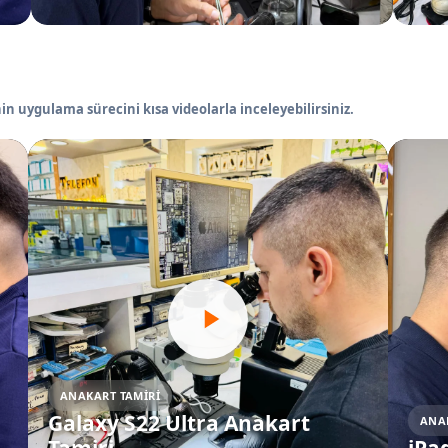
in uygulama sürecini kısa videolarla inceleyebilirsiniz.
ANAKART TAMIRI
Galaxy S22 Ultra Anakart
ANA